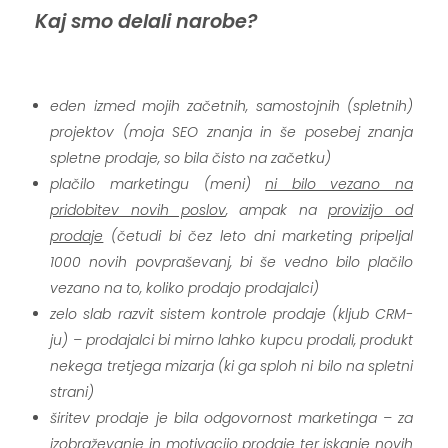
Kaj smo delali narobe?
.
eden izmed mojih začetnih, samostojnih (spletnih)
projektov (moja SEO znanja in še posebej znanja
spletne prodaje, so bila čisto na začetku)
plačilo marketingu (meni)
ni bilo vezano na
pridobitev novih poslov
, ampak na
provizijo od
prodaje
(četudi bi čez leto dni marketing pripeljal
1000 novih povpraševanj, bi še vedno bilo plačilo
vezano na to, koliko prodajo prodajalci)
zelo slab razvit sistem kontrole prodaje (kljub CRM-
ju) – prodajalci bi mirno lahko kupcu prodali, produkt
nekega tretjega mizarja (ki ga sploh ni bilo na spletni
strani)
širitev prodaje je bila odgovornost marketinga – za
izobraževanje in motivacijo prodaje ter iskanje novih