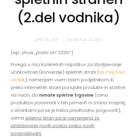
(2.del vodnika)
JUNE 25, 2017
BY
MATIJA ZAJŠEK
[wp_show_posts id=”23251″]
Prvega, v nizu konkretnih napotkov za izboljševanje
učinkovitosti (konverzije) spletnih strani (
za moj novi
vodnik
), namenjam vsem tistim podjetnikom, ki
preko internetnih strani ponujate produkte in storitve
na način, da
nimate spletne trgovine
(cena
produktov ponavadi v teh primerih ni znana vnaprej,
s strankami pa se je treba predhodno pogovoriti),
sama
spletna stran pa je namenjena za
pridobivanje novih poslov preko novih
povpraševanj.