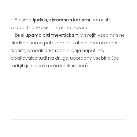
– če smo
ljudski, skromni in koristni
namesto
arogantno vzvišeni in vemo največ
–
če si upamo biti “nevrtičkar”
; v svojih vsebinah ne
sledimo samo potezam od katerih imamo sami
“korist”, ampak brez razmišljanja napotimo
obiskovalce tudi na druge, uporabne vsebine (če
tudi jih je spisala naša konkurenca)
.
.