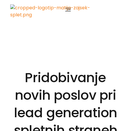
Matija Zajšek
Izobraževanja za digitalni marketing
Pridobivanje
novih poslov pri
lead generation
spletnih straneh