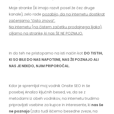
Moje stranke (ki imajo razvit posel že čez druge
kanale), zelo rade
pozabijo, da na internetu dostikrat
začenjamo “čisto znova”.
Na internetu (na čistem začetku prodajnega lijaka),
ciljamo na stranke, ki nas ŠE NE POZNAJO.
.
In do teh ne pristopamo na isti način kot
DO TISTIH,
KI SO BILE DO NAS NAPOTENE, NAS ŽE POZNAJO ALI
NAS JE NEKDO, NJIM PRIPOROČAL.
.
Kdor je spremljal moj vodnik Onsite SEO in še
posebej Analizo ključnih besed, ve, da se z
metodami iz obeh vodnikov, na internetu trudimo
pripravljati vsebine za kupce in interesente, ki
nas še
ne poznajo
(zato tudi iščemo besedne zveze, na