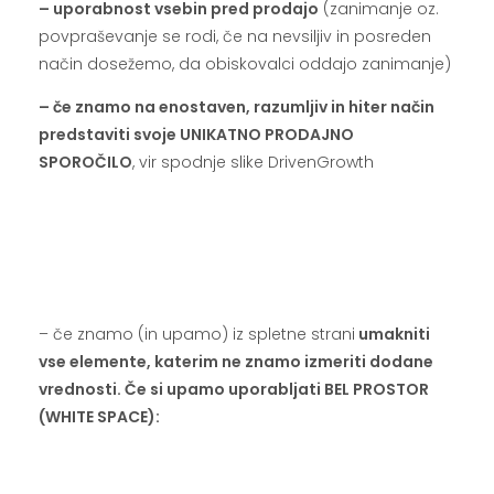
– uporabnost vsebin pred prodajo
(zanimanje oz.
povpraševanje se rodi, če na nevsiljiv in posreden
način dosežemo, da obiskovalci oddajo zanimanje)
– če znamo na enostaven, razumljiv in hiter način
predstaviti svoje UNIKATNO PRODAJNO
SPOROČILO
, vir spodnje slike DrivenGrowth
.
.
.
.
– če znamo (in upamo) iz spletne strani
umakniti
vse elemente, katerim ne znamo izmeriti dodane
vrednosti. Če si upamo uporabljati BEL PROSTOR
(WHITE SPACE):
.