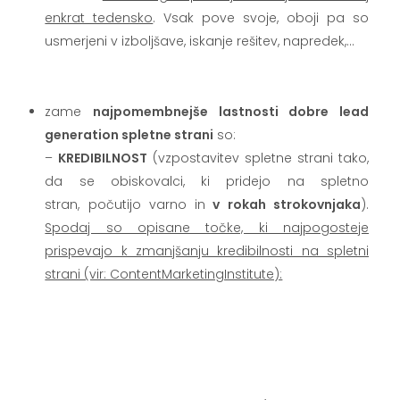
enkrat tedensko
. Vsak pove svoje, oboji pa so
usmerjeni v izboljšave, iskanje rešitev, napredek,…
.
zame
najpomembnejše lastnosti dobre lead
generation spletne strani
so:
–
KREDIBILNOST
(vzpostavitev spletne strani tako,
da se obiskovalci, ki pridejo na spletno
stran, počutijo varno in
v rokah strokovnjaka
).
Spodaj so opisane točke, ki najpogosteje
prispevajo k zmanjšanju kredibilnosti na spletni
strani (vir: ContentMarketingInstitute):
.
.