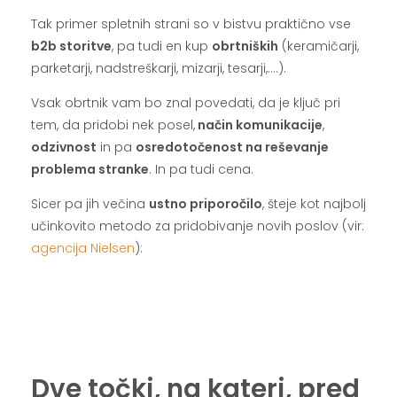
Tak primer spletnih strani so v bistvu praktično vse
b2b storitve
, pa tudi en kup
obrtniških
(keramičarji,
parketarji, nadstreškarji, mizarji, tesarji,….).
Vsak obrtnik vam bo znal povedati, da je ključ pri
tem, da pridobi nek posel,
način komunikacije
,
odzivnost
in pa
osredotočenost na reševanje
problema stranke
. In pa tudi cena.
Sicer pa jih večina
ustno priporočilo
, šteje kot najbolj
učinkovito metodo za pridobivanje novih poslov (vir:
agencija Nielsen
):
.
.
.
Dve točki, na kateri, pred