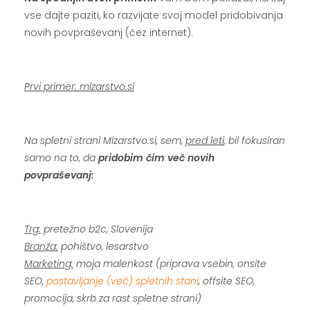
vse dajte paziti, ko razvijate svoj model pridobivanja
novih povpraševanj (čez internet).
.
Prvi primer: mizarstvo.si
.
Na spletni strani Mizarstvo.si, sem,
pred leti
, bil fokusiran
samo na to, da
pridobim čim več novih
povpraševanj:
.
Trg:
pretežno b2c, Slovenija
Branža:
pohištvo, lesarstvo
Marketing:
moja malenkost (priprava vsebin, onsite
SEO,
postavljanje (več) spletnih stani
, offsite SEO,
promocija, skrb za rast spletne strani)