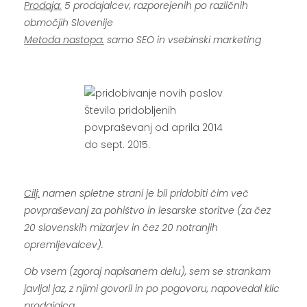
Prodaja:
5 prodajalcev, razporejenih po različnih
območjih Slovenije
Metoda nastopa:
samo SEO in vsebinski marketing
.
Število pridobljenih
povpraševanj od aprila 2014
do sept. 2015.
.
Cilj:
namen spletne strani je bil pridobiti čim več
povpraševanj za pohištvo in lesarske storitve (za čez
20 slovenskih mizarjev in čez 20 notranjih
opremljevalcev).
Ob vsem (zgoraj napisanem delu), sem se strankam
javljal jaz, z njimi govoril in po pogovoru, napovedal klic
prodajalca.