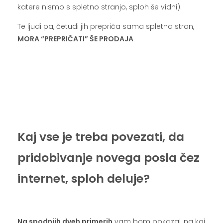
katere nismo s spletno stranjo, sploh še vidni).
Te ljudi pa, četudi jih prepriča sama spletna stran,
MORA “PREPRIČATI” ŠE PRODAJA
.
.
.
Kaj vse je treba povezati, da
pridobivanje novega posla čez
internet, sploh deluje?
.
Na spodnjih dveh primerih
vam bom pokazal, na kaj