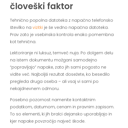
človeški faktor
Tehnično popolna datoteka z napačno telefonsko
številko na
vizitki
je še vedno napačna datoteka.
Prav zato je vsebinska kontrola enako pomembna
kot tehnična.
Lektoriranje ni luksuz, temveč nuja. Po dolgem delu
na istem dokumentu možgani samodejno
“popravljajo” napake, zato jih sami pogosto ne
vidite več. Najboljši rezultat dosežete, ko besedilo
pregleda druga oseba – ali vsaj vi sami po
nekajdnevnem odmoru.
Posebno pozornost namenite kontaktnim
podatkom, datumom, cenam in pravnim zapisom.
To so elementi, ki jih bralci dejansko uporabljajo in
kjer napake povzročijo največ škode.