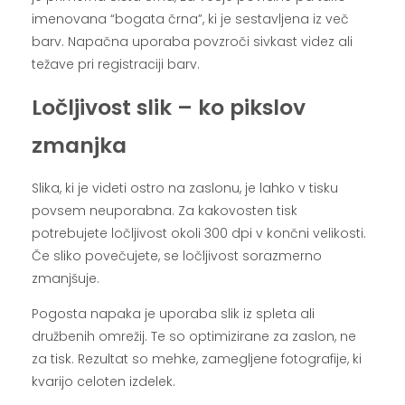
imenovana “bogata črna”, ki je sestavljena iz več
barv. Napačna uporaba povzroči sivkast videz ali
težave pri registraciji barv.
Ločljivost slik – ko pikslov
zmanjka
Slika, ki je videti ostro na zaslonu, je lahko v tisku
povsem neuporabna. Za kakovosten tisk
potrebujete ločljivost okoli 300 dpi v končni velikosti.
Če sliko povečujete, se ločljivost sorazmerno
zmanjšuje.
Pogosta napaka je uporaba slik iz spleta ali
družbenih omrežij. Te so optimizirane za zaslon, ne
za tisk. Rezultat so mehke, zamegljene fotografije, ki
kvarijo celoten izdelek.