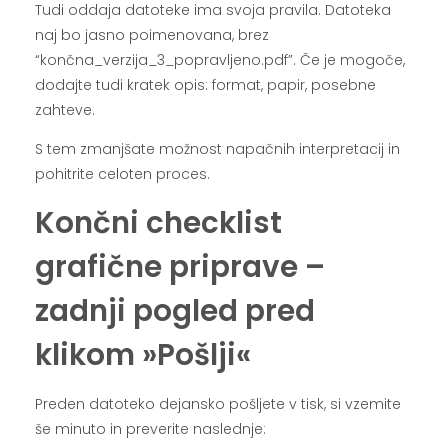
Tudi oddaja datoteke ima svoja pravila. Datoteka
naj bo jasno poimenovana, brez
“končna_verzija_3_popravljeno.pdf”. Če je mogoče,
dodajte tudi kratek opis: format, papir, posebne
zahteve.
S tem zmanjšate možnost napačnih interpretacij in
pohitrite celoten proces.
Končni checklist
grafične priprave –
zadnji pogled pred
klikom »Pošlji«
Preden datoteko dejansko pošljete v tisk, si vzemite
še minuto in preverite naslednje: