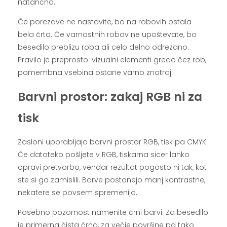
natančno.
Če porezave ne nastavite, bo na robovih ostala
bela črta. Če varnostnih robov ne upoštevate, bo
besedilo preblizu roba ali celo delno odrezano.
Pravilo je preprosto: vizualni elementi gredo čez rob,
pomembna vsebina ostane varno znotraj.
Barvni prostor: zakaj RGB ni za
tisk
Zasloni uporabljajo barvni prostor RGB, tisk pa CMYK.
Če datoteko pošljete v RGB, tiskarna sicer lahko
opravi pretvorbo, vendar rezultat pogosto ni tak, kot
ste si ga zamislili. Barve postanejo manj kontrastne,
nekatere se povsem spremenijo.
Posebno pozornost namenite črni barvi. Za besedilo
je primerna čista črna, za večje površine pa tako