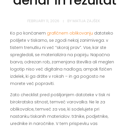
denar in rezultat
FEBRUARY 11, 2026
BY
MATIJA ZAJŠEK
Ko po končanem
grafičnem oblikovanju
datoteko
pošljete v tiskarno, se zgodi nekaj zanimivega: v
tistem trenutku ni več “skoraj prav”. Vse, kar ste
spregledali, se materializira na papirju. Napačna
barva, odrezan rob, zamenjana številka ali meglen
logotip niso več digitalna nadloga, ampak fizičen
izdelek, ki ga držite v rokah – in ga pogosto ne
morete več popraviti.
Zato checklist pred pošiljanjem datoteke v tisk ni
birokratska sitnost, temveč varovalka. Ne le za
oblikovalce, temveč za vse, ki sodelujete pri
nastanku tiskanih materialov: tržnike, podjetnike,
urednike in naročnike. V tem prispevku vas