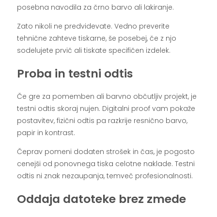
posebna navodila za črno barvo ali lakiranje.
Zato nikoli ne predvidevate. Vedno preverite
tehnične zahteve tiskarne, še posebej, če z njo
sodelujete prvič ali tiskate specifičen izdelek.
Proba in testni odtis
Če gre za pomemben ali barvno občutljiv projekt, je
testni odtis skoraj nujen. Digitalni proof vam pokaže
postavitev, fizični odtis pa razkrije resnično barvo,
papir in kontrast.
Čeprav pomeni dodaten strošek in čas, je pogosto
cenejši od ponovnega tiska celotne naklade. Testni
odtis ni znak nezaupanja, temveč profesionalnosti.
Oddaja datoteke brez zmede