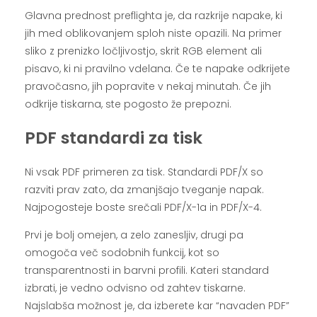
Glavna prednost preflighta je, da razkrije napake, ki
jih med oblikovanjem sploh niste opazili. Na primer
sliko z prenizko ločljivostjo, skrit RGB element ali
pisavo, ki ni pravilno vdelana. Če te napake odkrijete
pravočasno, jih popravite v nekaj minutah. Če jih
odkrije tiskarna, ste pogosto že prepozni.
PDF standardi za tisk
Ni vsak PDF primeren za tisk. Standardi PDF/X so
razviti prav zato, da zmanjšajo tveganje napak.
Najpogosteje boste srečali PDF/X-1a in PDF/X-4.
Prvi je bolj omejen, a zelo zanesljiv, drugi pa
omogoča več sodobnih funkcij, kot so
transparentnosti in barvni profili. Kateri standard
izbrati, je vedno odvisno od zahtev tiskarne.
Najslabša možnost je, da izberete kar “navaden PDF”