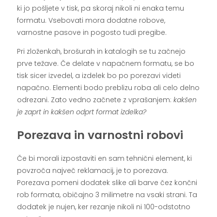
ki jo pošljete v tisk, pa skoraj nikoli ni enaka temu
formatu. Vsebovati mora dodatne robove,
varnostne pasove in pogosto tudi pregibe.
Pri zloženkah, brošurah in katalogih se tu začnejo
prve težave. Če delate v napačnem formatu, se bo
tisk sicer izvedel, a izdelek bo po porezavi videti
napačno. Elementi bodo preblizu roba ali celo delno
odrezani. Zato vedno začnete z vprašanjem:
kakšen
je zaprt in kakšen odprt format izdelka?
Porezava in varnostni robovi
Če bi morali izpostaviti en sam tehnični element, ki
povzroča največ reklamacij, je to porezava.
Porezava pomeni dodatek slike ali barve čez končni
rob formata, običajno 3 milimetre na vsaki strani. Ta
dodatek je nujen, ker rezanje nikoli ni 100-odstotno