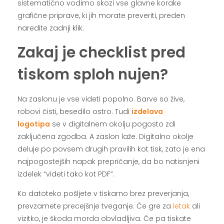
sistematično vodimo skozi vse glavne korake
grafične priprave, ki jih morate preveriti, preden
naredite zadnji klik.
Zakaj je checklist pred
tiskom sploh nujen?
Na zaslonu je vse videti popolno. Barve so žive,
robovi čisti, besedilo ostro. Tudi
izdelava
logotipa
se v digitalnem okolju pogosto zdi
zaključena zgodba. A zaslon laže. Digitalno okolje
deluje po povsem drugih pravilih kot tisk, zato je ena
najpogostejših napak prepričanje, da bo natisnjeni
izdelek “videti tako kot PDF”.
Ko datoteko pošljete v tiskarno brez preverjanja,
prevzamete precejšnje tveganje. Če gre za
letak
ali
vizitko, je škoda morda obvladljiva. Če pa tiskate