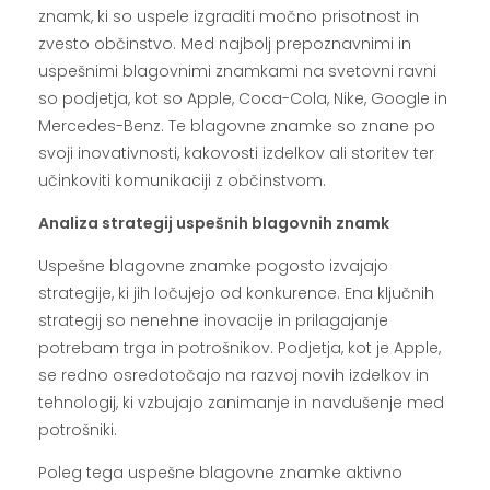
znamk, ki so uspele izgraditi močno prisotnost in
zvesto občinstvo. Med najbolj prepoznavnimi in
uspešnimi blagovnimi znamkami na svetovni ravni
so podjetja, kot so Apple, Coca-Cola, Nike, Google in
Mercedes-Benz. Te blagovne znamke so znane po
svoji inovativnosti, kakovosti izdelkov ali storitev ter
učinkoviti komunikaciji z občinstvom.
Analiza strategij uspešnih blagovnih znamk
Uspešne blagovne znamke pogosto izvajajo
strategije, ki jih ločujejo od konkurence. Ena ključnih
strategij so nenehne inovacije in prilagajanje
potrebam trga in potrošnikov. Podjetja, kot je Apple,
se redno osredotočajo na razvoj novih izdelkov in
tehnologij, ki vzbujajo zanimanje in navdušenje med
potrošniki.
Poleg tega uspešne blagovne znamke aktivno