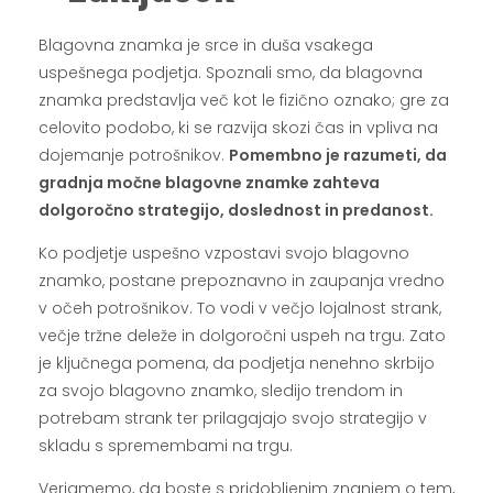
Blagovna znamka je srce in duša vsakega
uspešnega podjetja. Spoznali smo, da blagovna
znamka predstavlja več kot le fizično oznako; gre za
celovito podobo, ki se razvija skozi čas in vpliva na
dojemanje potrošnikov.
Pomembno je razumeti, da
gradnja močne blagovne znamke zahteva
dolgoročno strategijo, doslednost in predanost.
Ko podjetje uspešno vzpostavi svojo blagovno
znamko, postane prepoznavno in zaupanja vredno
v očeh potrošnikov. To vodi v večjo lojalnost strank,
večje tržne deleže in dolgoročni uspeh na trgu. Zato
je ključnega pomena, da podjetja nenehno skrbijo
za svojo blagovno znamko, sledijo trendom in
potrebam strank ter prilagajajo svojo strategijo v
skladu s spremembami na trgu.
Verjamemo, da boste s pridobljenim znanjem o tem,