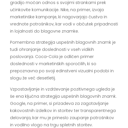
gradijo močan odnos s svojimi strankami prek
učinkovite komunikacije. Nike, na primer, izvaja
marketinške kampanje, ki nagovarjajo čustva in
vrednote potrošnikov, kar vodi v občutek pripadnosti
in lojalnosti do blagovne znamke.
Pomembna strategija uspešnih blagovnih znamk je
tudi ohranjanje doslednosti v vseh vidikih
poslovanja. Coca-Cola je odličen primer
doslednosti v marketinških sporočilih, ki so
prepoznavna po svoji edinstveni vizualni podobi in
slogu že več desetletij.
Vzpostavljanje in vzdrževanje pozitivnega ugleda je
še ena ključna strategija uspešnih blagovnih znamk.
Google, na primer, si prizadeva za zagotavljanje
kakovostnih izdelkov in storitev ter transparentnega
delovanja, kar mu je prineslo zaupanje potrošnikov
in vodilno vlogo na trgu spletnih storitev.