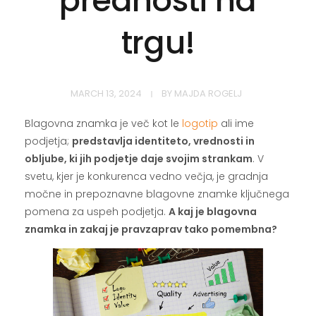
prednosti na
trgu!
MARCH 13, 2024
BY
MAJDA ROGELJ
Blagovna znamka je več kot le
logotip
ali ime
podjetja;
predstavlja identiteto, vrednosti in
obljube, ki jih podjetje daje svojim strankam
. V
svetu, kjer je konkurenca vedno večja, je gradnja
močne in prepoznavne blagovne znamke ključnega
pomena za uspeh podjetja.
A kaj je blagovna
znamka in zakaj je pravzaprav tako pomembna?