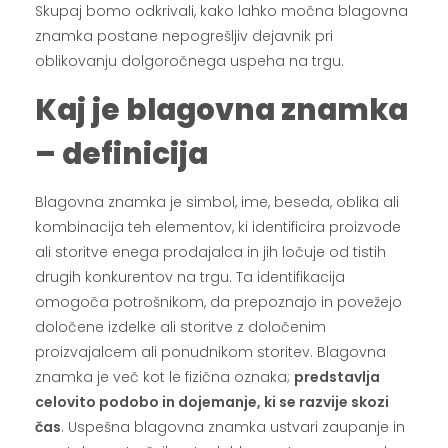
Skupaj bomo odkrivali, kako lahko močna blagovna
znamka postane nepogrešljiv dejavnik pri
oblikovanju dolgoročnega uspeha na trgu.
Kaj je blagovna znamka
– definicija
Blagovna znamka je simbol, ime, beseda, oblika ali
kombinacija teh elementov, ki identificira proizvode
ali storitve enega prodajalca in jih ločuje od tistih
drugih konkurentov na trgu. Ta identifikacija
omogoča potrošnikom, da prepoznajo in povežejo
določene izdelke ali storitve z določenim
proizvajalcem ali ponudnikom storitev. Blagovna
znamka je več kot le fizična oznaka;
predstavlja
celovito podobo in dojemanje, ki se razvije skozi
čas
. Uspešna blagovna znamka ustvari zaupanje in