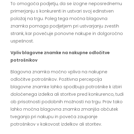
To omogoča podjetju, da se izogne neposrednemu
primerjanju s konkurenti in ustvari svoj edinstven
položaj na trgu. Poleg tega močna blagovna
znamka pomaga podjetjem pri ustvarjanju zvestih
strank, kar povečuje ponovne nakupe in dolgoročno
uspešnost.
Vpliv blagovne znamke na nakupne odločitve
potrošnikov
Blagovna znamka močno vpliva na nakupne
odločitve potrošnikov. Pozitivna percepcija
blagovne znamke lahko spodbuja potrošnike k izbiri
določenega izdelka ali storitve pred konkurenco, tudi
ob prisotnosti podobnih možnosti na trgu. Prav tako
lahko močna blagovna znamka zmanjša občutek
tveganja pri nakupu in poveča zaupanje
potrošnikov v kakovost izdelkov ali storitev.