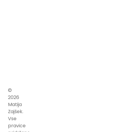
zakladnica
znanja,
v
rokavu
ima
kopico
primerov.
©
2026
Matija
Zajšek.
Vse
pravice