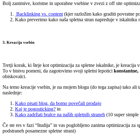
Bolj zanimive, koristne in uporabne vsebine v zvezi z off site optimiz
Backlinking vs. content
(kjer razložim kako graditi povratne po
Kako preverimo kako naša spletna stran napreduje v iskalniku
.
3. Kreacija vsebin
.
Tretji korak, ki šteje kot optimizacija za spletne iskalnike, je kreacija 
To v bistvu pomeni, da zagotovimo svoji spletni lepotici
konstantne, 
obiskovalci.
Na temo kreacije vsebin, je na mojem blogu (do tega zapisa) tako ali 
naslednje:
Kako pisati blog, da bomo povečali prodajo
Kaj je pogosticking?
in
Kako zadržati bralce na naših spletnih straneh
(10 super simple 
Če ste res v fazi “študija” in vas poglobljeno zanima optimizacija za sp
podstraneh posamezne spletne strani)