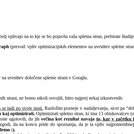
.
olj vplivajo na to kje se bo pojavila vaša spletna stran, prebirate študije
graph
(prevod: vpliv optimizacijskih elementov na uvrstitev spletne stra
v na uvrstitev določene spletne strani v Googlu.
nih strani, ne bomo nikoli osvojili, hitro najprej nekaj izkustvenih:
 se tudi po svoje moti.
Razložim pozneje v nadaljevanju, sicer pa “de
o kaj optimizirati.
Optimizirati spletno stran, ki ima 13 obiskovalcev (o
oste ugotovili, da jih
večina kot rezultat navaja
to, kar v začetku 
t zgodi, da na koncu pride do spoznanja, da je ta vpliv najpomembne
demo :).