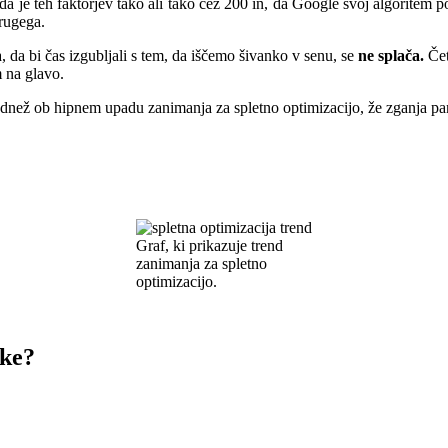
 da je teh faktorjev tako ali tako čez 200 in, da Google svoj algoritem
rugega.
a, da bi čas izgubljali s tem, da iščemo šivanko v senu, se
ne splača.
Čet
m na glavo.
dnež ob hipnem upadu zanimanja za spletno optimizacijo, že zganja panik
Graf, ki prikazuje trend
zanimanja za spletno
optimizacijo.
ike?