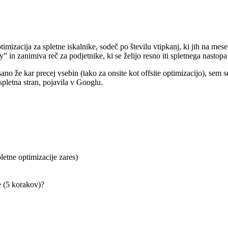
ptimizacija za spletne iskalnike, sodeč po številu vtipkanj, ki jih na m
y” in zanimiva reč za podjetnike, ki se želijo resno iti spletnega nastopa
sano že kar precej vsebin (tako za onsite kot offsite optimizacijo), se
 spletna stran, pojavila v Googlu.
letne optimizacije zares)
e (5 korakov)?