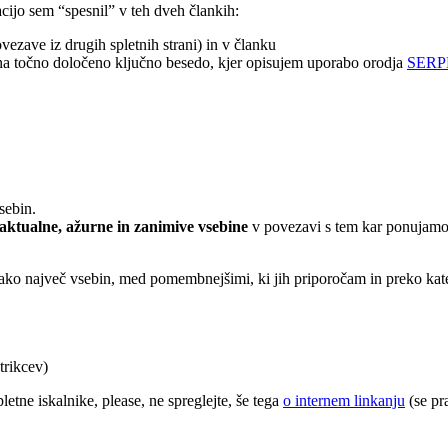
acijo sem “spesnil” v teh dveh člankih:
vezave iz drugih spletnih strani) in v članku
 na točno določeno ključno besedo, kjer opisujem uporabo orodja
SERP
vsebin.
aktualne, ažurne in zanimive vsebine
v povezavi s tem kar ponujamo in
tako največ vsebin, med pomembnejšimi, ki jih priporočam in preko kate
trikcev)
letne iskalnike, please, ne spreglejte, še tega
o internem linkanju
(se pr