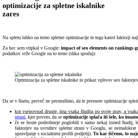
optimizacije za spletne iskalnike
zares
Na spletu lahko na temo spletne optimizacije in tega kateri faktorji najb
Za hec sem vtipkal v Google:
impact of seo elements on rankings 
podatkov vrže Google na to temo (slika spodaj):
.
Optimizacija za spletne iskalnike in prikaz vplivov seo faktorje
.
Da se v štartu, preveč ne prestrašimo, da te presnete optimizacije splet
kot vsepovsod drugje, ima vsaka študija po svoje prav, a vsaka
strani
, kjer povem, da se
optimizacije splača iti šele, ko imam
če se boste podrobneje poglobili v samo nekaj izmed študij, b
faktorjev na uvrstitev spletne strani v Googlu, se nemalokra
upravljanje s socialnimi profili podjetij).
To kar iščemo, to naj