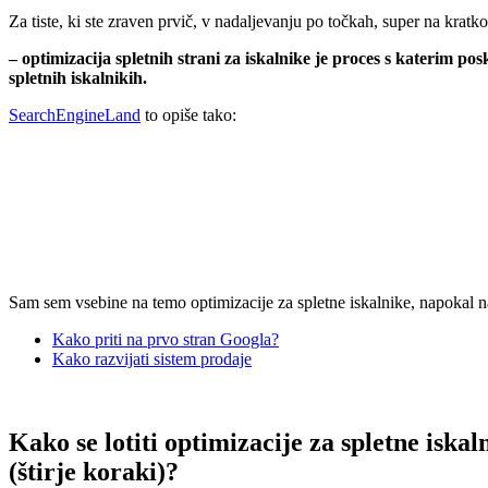
Za tiste, ki ste zraven prvič, v nadaljevanju po točkah, super na kratko
– optimizacija spletnih strani za iskalnike je proces s katerim po
spletnih iskalnikih.
SearchEngineLand
to opiše tako:
.
.
Sam sem vsebine na temo optimizacije za spletne iskalnike, napokal n
Kako priti na prvo stran Googla?
Kako razvijati sistem prodaje
.
Kako se lotiti optimizacije za spletne iskal
(štirje koraki)?