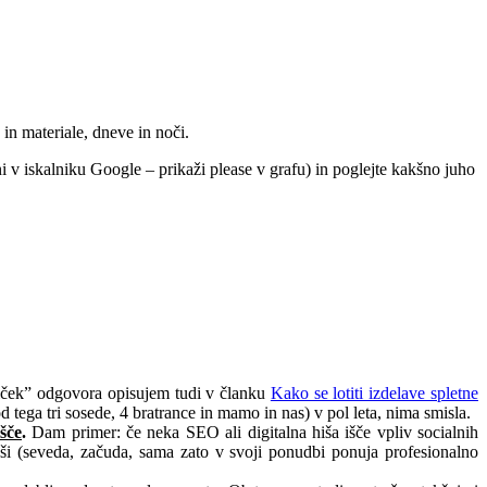
 in materiale, dneve in noči.
ni v iskalniku Google – prikaži please v grafu) in poglejte kakšno juho
lček” odgovora opisujem tudi v članku
Kako se lotiti izdelave spletne
d tega tri sosede, 4 bratrance in mamo in nas) v pol leta, nima smisla.
išče
.
Dam primer: če neka SEO ali digitalna hiša išče vpliv socialnih
jši (seveda, začuda, sama zato v svoji ponudbi ponuja profesionalno