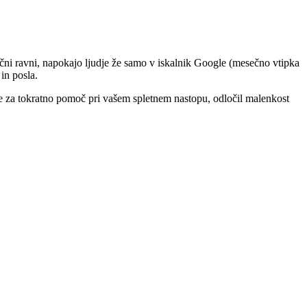
esečni ravni, napokajo ljudje že samo v iskalnik Google (mesečno vtipka
 in posla.
m se za tokratno pomoč pri vašem spletnem nastopu, odločil malenkost