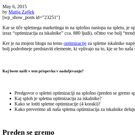
May 6, 2015
by
Matija Zajšek
[wp_show_posts id=”23251″]
Kar se tiče spletnega marketinga in na splošno nastopa na spletu, je o
izraz “optimizacija za iskalnike” cca. 880 ljudi), očitno vse bolj “trend
Ker je na mojem blogu na temo
optimizacije
za spletne iskalnike napi
bolj podrobneje predstaviti elemente, ki vplivajo na to, kje se bo naša
.
Kaj boste našli v tem prispevku v nadaljevanju?
.
Predgovor o spletni optimizaciji na splošno (preden se gremo sp
Kaj sploh je spletna optimizacija za iskalnike?
Kako se lotiti spletne optimizacije (4 koraki)?
Kako preverimo ali naša spletna optimizacija za iskalnike deluj
.
Preden se gremo