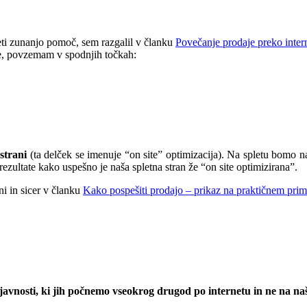
ajeti zunanjo pomoč, sem razgalil v članku
Povečanje prodaje preko intern
kse, povzemam v spodnjih točkah:
 strani
(ta delček se imenuje “on site” optimizacija). Na spletu bomo 
rezultate kako uspešno je naša spletna stran že “on site optimizirana”.
ni in sicer v članku
Kako pospešiti prodajo – prikaz na praktičnem prim
.
ejavnosti, ki jih počnemo vseokrog drugod po internetu in ne na naši