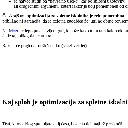
še največ študij pa “pavšalno useka” kar po splošni ugotovitvi,
ali drugačnimi argumenti, kateri faktor je bolj pomembnen od d
Če skrajšam:
optimizacija za spletne iskalnike je zelo pomembna
, 
približno ni garancija, da se celotna zgodbica že jutri ne obrne povse
Na
Mozu
je lepo predstavljen graf, ki kaže kako tu in tam kak nadobu
da le ta, toliko, da ne umira.
Razen, če pogledamo širšo sliko (skozi več let):
.
.
Kaj sploh je optimizacija za spletne iskaln
.
Tisti, ki moj blog spremljate dalj časa, boste ta del, najbrž preskočili.