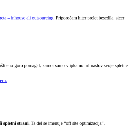
eta – inhouse ali outsourcing
. Priporočam hiter prelet besedila, sicer
našli eno goro pomagal, kamor samo vtipkamo url naslov svoje spletne
eru.
 spletni strani.
Ta del se imenuje “off site optimizacija”.