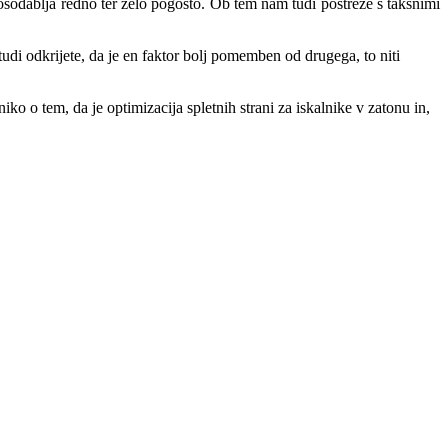
 posodablja redno ter zelo pogosto. Ob tem nam tudi postreže s takšnimi
udi odkrijete, da je en faktor bolj pomemben od drugega, to niti
o o tem, da je optimizacija spletnih strani za iskalnike v zatonu in,