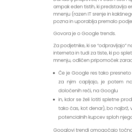
ampak eden tistih, ki predstavlja 
mnenju (razen IT srenje in kakšnega
pozna in uporablja premalo podje
Govora je o Google trends.
Za podjetnike, ki se “odpravljajo” 
interneta in tudi za tiste, ki po sp
mnenju, odličen pripomoček zara
Če je Google res tako presneto ze
za njim capljajo, je potem na
določenih reči, na Googlu
in, kdor se želi lotiti spletne 
tako čas, kot denar), bo najbrž, 
potencialnih kupcev sploh njego
Googlovi trendi omogočajo točno