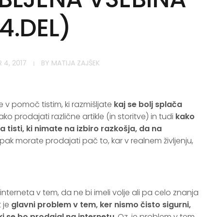
4.DEL)
 4, 2017
BY
MATIJA ZAJŠEK
 v pomoč tistim, ki razmišljate
kaj se bolj splača
 kako prodajati različne artikle (in storitve) in tudi
kako
 tisti, ki nimate na izbiro razkošja, da na
pak morate prodajati pač to, kar v realnem življenju,
 interneta v tem, da ne bi imeli volje ali pa celo znanja
 je
glavni problem v tem, ker nismo čisto sigurni,
i se bo prodajal na internetu
. Oz. je
problem v tem,