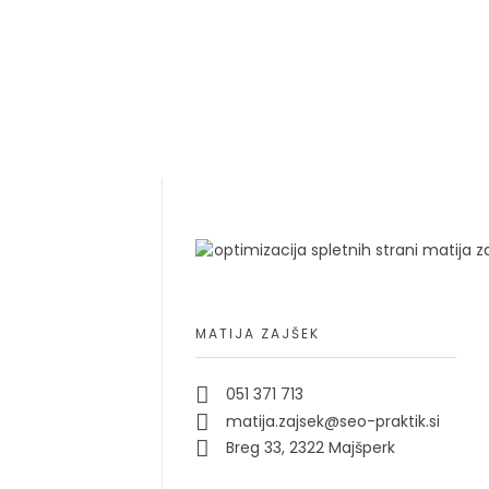
MATIJA ZAJŠEK
051 371 713
matija.zajsek@seo-praktik.si
Breg 33, 2322 Majšperk