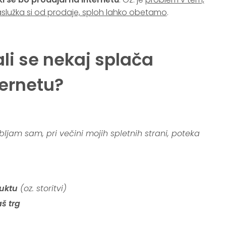
zaslužka si od prodaje, sploh lahko obetamo
.
ali se nekaj splača
ternetu?
ljam sam, pri večini mojih spletnih strani, poteka
uktu
(oz. storitvi)
š trg