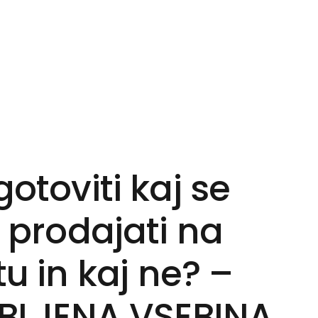
otoviti kaj se
 prodajati na
tu in kaj ne? –
LJENA VSEBINA