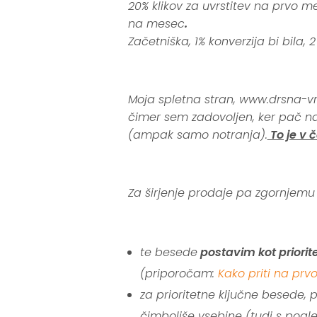
20% klikov za uvrstitev na prvo 
na mesec
.
Začetniška, 1% konverzija bi bila
.
Moja spletna stran, www.drsna-vr
čimer sem zadovoljen, ker pač na 
(ampak samo notranja).
To je v 
.
Za širjenje prodaje pa zgornjemu
.
te besede
postavim kot priorit
(priporočam:
Kako priti na prv
za prioritetne ključne besede,
čimboljše vsebine (
tudi s pogl