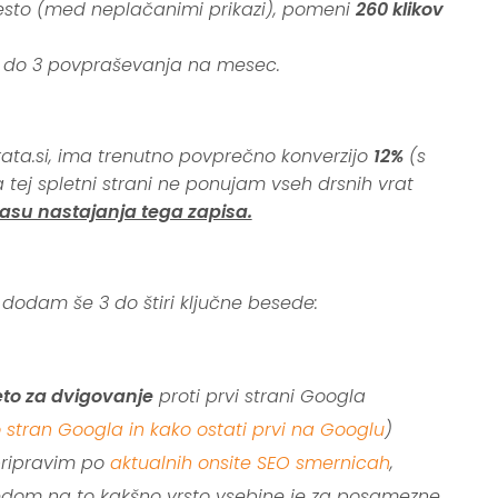
mesto (med neplačanimi prikazi), pomeni
260 klikov
, 2 do 3 povpraševanja na mesec.
ata.si, ima trenutno povprečno konverzijo
12%
(s
tej spletni strani ne ponujam vseh drsnih vrat
času nastajanja tega zapisa.
 dodam še 3 do štiri ključne besede:
eto za dvigovanje
proti prvi strani Googla
o stran Googla in kako ostati prvi na Googlu
)
 pripravim po
aktualnih onsite SEO smernicah
,
edom na to kakšno vrsto vsebine je za posamezne