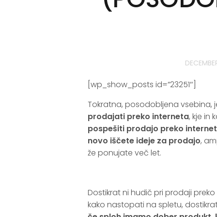
DECEMBER
[wp_show_posts id=”23251″]
Tokratna, posodobljena vsebina, je
prodajati preko interneta
, kje in
pospešiti prodajo preko interneta
novo iščete ideje za prodajo
, am
že ponujate več let.
.
Dostikrat ni hudič pri prodaji preko
kako nastopati na spletu, dostikrat
če sploh imamo dober produkt, k