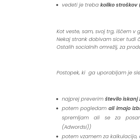
vedeti je treba
koliko stroškov
.
Kot veste, sam, svoj trg, iščem 
Nekaj strank dobivam sicer tudi č
Ostalih socialnih omrežij, za pro
.
Postopek, ki ga uporabljam je sl
.
najprej preverim
število iskan
potem pogledam
ali imajo i
spremljam ali se za posame
(Adwordsi))
potem vzamem za kalkulacijo, d