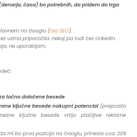
 (denarja, časa) bo potrebnih, da pridem do trga
v glavnem na Googlu (
čez SEO
).
ez ustna priporočila, nekaj pa tudi čez LinkedIn.
dajo, ne uporabljam.
edeč:
j za točno določene besede
zbrane ključne besede nakupni potencial
(preprosto
zne ključne besede vrtijo plačljive reklame
a mi bo prva pozicija na Googlu, prinesla cca. 20%