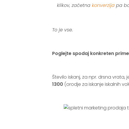
klikov, začetna
konverzija
pa bo
.
To je vse.
.
Poglejte spodaj konkreten prime
.
Število iskanj, za npr. drsna vrata,
1300
(orodje za iskanje iskalnih vo
.
.