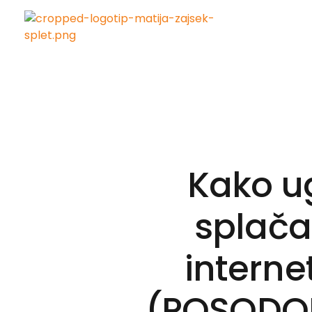
Matija Zajšek
Izobraževanja za digitalni marketing
Kako ug
splača
interne
(POSODOB