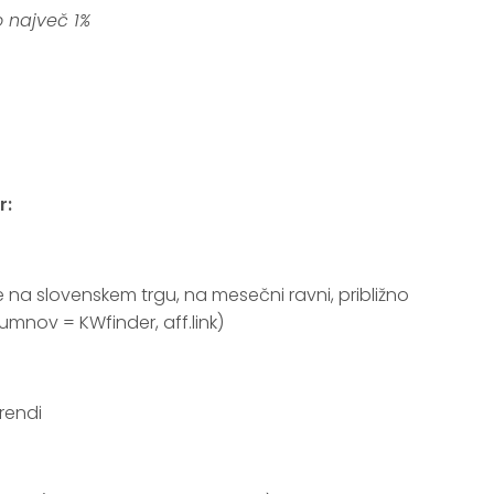
 največ 1%
r:
 je na slovenskem trgu, na mesečni ravni, približno
lumnov = KWfinder, aff.link)