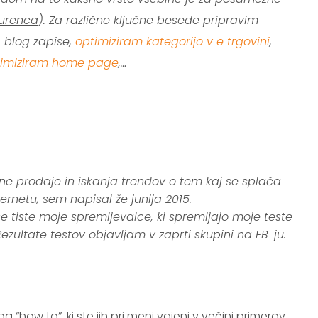
kurenca
). Za različne ključne besede pripravim
, blog zapise,
optimiziram kategorijo v e trgovini
,
timiziram home page
,…
e prodaje in iskanja trendov o tem kaj se splača
ernetu, sem napisal že junija 2015.
 tiste moje spremljevalce, ki spremljajo moje teste
Rezultate testov objavljam v zaprti skupini na FB-ju.
pa “how to”, ki ste jih pri meni vajeni v večini primerov,