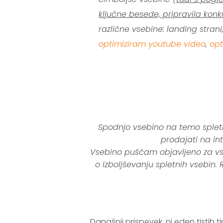
ključne besede, pripravila kon
različne vsebine: landing strani
optimiziram youtube video
,
op
.
.
.
Spodnjo vsebino na temo spletn
prodajati na int
Vsebino puščam objavljeno za vse
o izboljševanju spletnih vsebin. 
.
Današnji prispevek, ni eden tistih ti