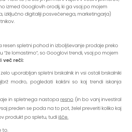
eno izmed Googlovih orodij, ki ga vsaj po mojem
, izključno digitaliji posvečenega, marketingarja)
tnikov.
na resen spletni pohod in izboljševanje prodaje preko
letu “že lomastimo”, so Googlovi trendi, vsaj po mojem
di
več reči:
lo uporabljan spletni brskalnik in vsi ostali brskalniki
jbrž modro, pogledati kakšni so kaj trendi iskanja
prodaje in spletnega nastopa
resno
(in bo vanj investiral
vsaj preden se poda na to pot, želel preveriti koliko kaj
v produkt po spletu, tudi
išče.
 to.