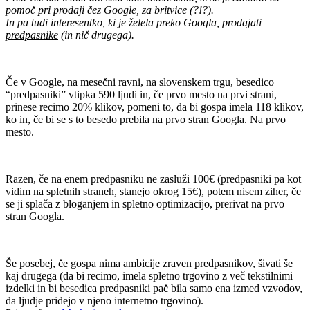
pomoč pri prodaji čez Google,
za britvice (?!?)
.
In pa tudi interesentko, ki je želela preko Googla, prodajati
predpasnike
(in nič drugega).
.
Če v Google, na mesečni ravni, na slovenskem trgu, besedico
“predpasniki” vtipka 590 ljudi in, če prvo mesto na prvi strani,
prinese recimo 20% klikov, pomeni to, da bi gospa imela 118 klikov,
ko in, če bi se s to besedo prebila na prvo stran Googla. Na prvo
mesto.
.
Razen, če na enem predpasniku ne zasluži 100€ (predpasniki pa kot
vidim na spletnih straneh, stanejo okrog 15€), potem nisem ziher, če
se ji splača z bloganjem in spletno optimizacijo, prerivat na prvo
stran Googla.
.
Še posebej, če gospa nima ambicije zraven predpasnikov, šivati še
kaj drugega (da bi recimo, imela spletno trgovino z več tekstilnimi
izdelki in bi besedica predpasniki pač bila samo ena izmed vzvodov,
da ljudje pridejo v njeno internetno trgovino).