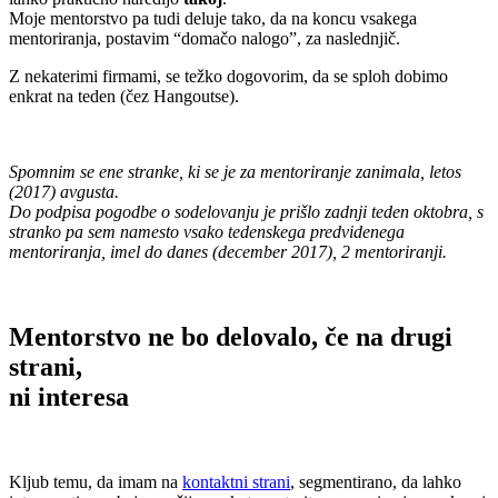
Moje mentorstvo pa tudi deluje tako, da na koncu vsakega
mentoriranja, postavim “domačo nalogo”, za naslednjič.
Z nekaterimi firmami, se težko dogovorim, da se sploh dobimo
enkrat na teden (čez Hangoutse).
.
Spomnim se ene stranke, ki se je za mentoriranje zanimala, letos
(2017) avgusta.
Do podpisa pogodbe o sodelovanju je prišlo zadnji teden oktobra, s
stranko pa sem namesto vsako tedenskega predvidenega
mentoriranja, imel do danes (december 2017), 2 mentoriranji.
.
Mentorstvo ne bo delovalo, če na drugi
strani,
ni interesa
.
Kljub temu, da imam na
kontaktni strani
, segmentirano, da lahko