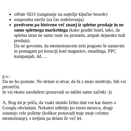
.
offsite SEO (rangiranje na najtežje ključne besede)
souporaba mreže (za čas sodelovanja)
predvsem pa bistveno več znanj iz spletne prodaje in ne
samo spletnega marketinga
(kako graditi funel, tako, da
spletna stran ne samo raste na prometu, ampak dejansko tudi
prodaja).
Da ne govorim, da mentorirancem zelo pogosto še nastavim
in pomagam pri kreaciji lead magnetov, emailinga, PPC
kampanjah, itd….
.
p.s.:
Da ne bo pomote. Ne delam si utvar, da bi z mojo storitvijo, bili vsi
presrečni.
In vsi ekstra navdušeni (ponavadi so takšni samo začetki :)).
.
A, Bog mi je priča, da vsaki stranki želim dati vse kar danes o
Googlu obvladam. Nekateri odletijo po enem mesecu, drugi
ostanejo celo polletje (kolikor ponavadi traje moje celotno
mentoriranje), s tretjimi pa delam že več let.
.