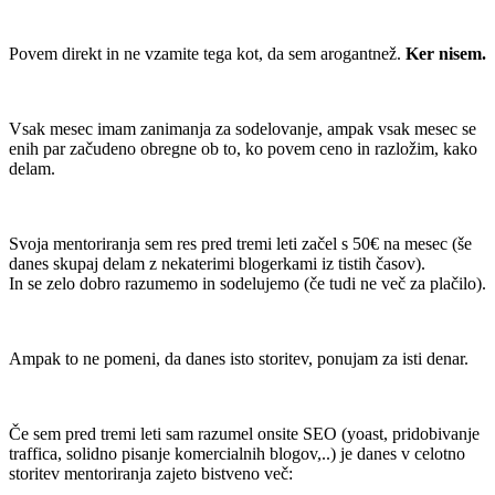
.
Povem direkt in ne vzamite tega kot, da sem arogantnež.
Ker nisem.
.
Vsak mesec imam zanimanja za sodelovanje, ampak vsak mesec se
enih par začudeno obregne ob to, ko povem ceno in razložim, kako
delam.
.
Svoja mentoriranja sem res pred tremi leti začel s 50€ na mesec (še
danes skupaj delam z nekaterimi blogerkami iz tistih časov).
In se zelo dobro razumemo in sodelujemo (če tudi ne več za plačilo).
.
Ampak to ne pomeni, da danes isto storitev, ponujam za isti denar.
.
Če sem pred tremi leti sam razumel onsite SEO (yoast, pridobivanje
traffica, solidno pisanje komercialnih blogov,..) je danes v celotno
storitev mentoriranja zajeto bistveno več: