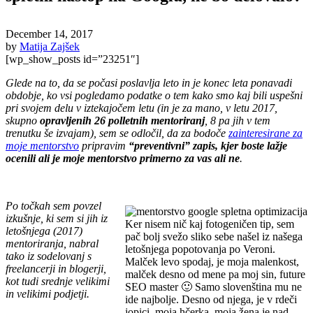
December 14, 2017
by
Matija Zajšek
[wp_show_posts id=”23251″]
Glede na to, da se počasi poslavlja leto in je konec leta ponavadi
obdobje, ko vsi pogledamo podatke o tem kako smo kaj bili uspešni
pri svojem delu v iztekajočem letu (in je za mano, v letu 2017,
skupno
opravljenih 26 polletnih mentoriranj
, 8 pa jih v tem
trenutku še izvajam), sem se odločil, da za bodoče
zainteresirane za
moje mentorstvo
pripravim
“preventivni” zapis, kjer boste lažje
ocenili ali je moje mentorstvo primerno za vas ali ne
.
.
Po točkah sem povzel
izkušnje, ki sem si jih iz
Ker nisem nič kaj fotogeničen tip, sem
letošnjega (2017)
pač bolj svežo sliko sebe našel iz našega
mentoriranja, nabral
letošnjega popotovanja po Veroni.
tako iz sodelovanj s
Malček levo spodaj, je moja malenkost,
freelancerji in blogerji,
malček desno od mene pa moj sin, future
kot tudi srednje velikimi
SEO master 🙂 Samo slovenština mu ne
in velikimi podjetji.
ide najbolje. Desno od njega, je v rdeči
jopici, moja hčerka, moja žena je nad