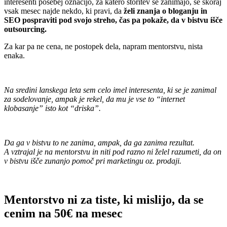
interesenti posebej označijo, za katero storitev se zanimajo, se skoraj
vsak mesec najde nekdo, ki pravi, da
želi znanja o bloganju in
SEO pospraviti pod svojo streho, čas pa pokaže, da v bistvu išče
outsourcing.
Za kar pa ne cena, ne postopek dela, napram mentorstvu, nista
enaka.
.
Na sredini lanskega leta sem celo imel interesenta, ki se je zanimal
za sodelovanje, ampak je rekel, da mu je vse to “internet
klobasanje” isto kot “driska”.
.
Da ga v bistvu to ne zanima, ampak, da ga zanima rezultat.
A vztrajal je na mentorstvu in niti pod razno ni želel razumeti, da on
v bistvu išče zunanjo pomoč pri marketingu oz. prodaji.
.
Mentorstvo ni za tiste, ki mislijo, da se
cenim na 50€ na mesec