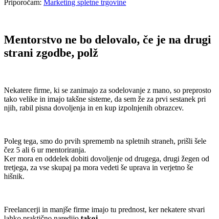
Priporočam:
Marketing spletne trgovine
.
Mentorstvo ne bo delovalo, če je na drugi
strani zgodbe, polž
.
Nekatere firme, ki se zanimajo za sodelovanje z mano, so preprosto
tako velike in imajo takšne sisteme, da sem že za prvi sestanek pri
njih, rabil pisna dovoljenja in en kup izpolnjenih obrazcev.
.
Poleg tega, smo do prvih sprememb na spletnih straneh, prišli šele
čez 5 ali 6 ur mentoriranja.
Ker mora en oddelek dobiti dovoljenje od drugega, drugi žegen od
tretjega, za vse skupaj pa mora vedeti še uprava in verjetno še
hišnik.
.
Freelancerji in manjše firme imajo tu prednost, ker nekatere stvari
lahko praktično naredijo
takoj
.