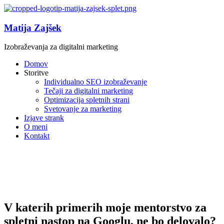
Matija Zajšek
Izobraževanja za digitalni marketing
Domov
Storitve
Individualno SEO izobraževanje
Tečaji za digitalni marketing
Optimizacija spletnih strani
Svetovanje za marketing
Izjave strank
O meni
Kontakt
V katerih primerih moje mentorstvo za
spletni nastop na Googlu, ne bo delovalo?