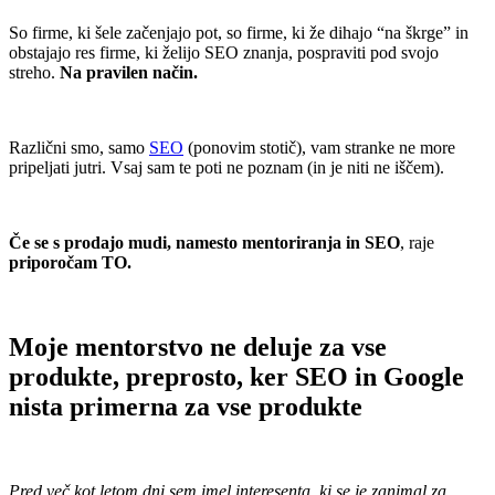
So firme, ki šele začenjajo pot, so firme, ki že dihajo “na škrge” in
obstajajo res firme, ki želijo SEO znanja, pospraviti pod svojo
streho.
Na pravilen način.
.
Različni smo, samo
SEO
(ponovim stotič), vam stranke ne more
pripeljati jutri. Vsaj sam te poti ne poznam (in je niti ne iščem).
.
Če se s prodajo mudi, namesto mentoriranja in SEO
, raje
priporočam TO.
.
Moje mentorstvo ne deluje za vse
produkte, preprosto, ker SEO in Google
nista primerna za vse produkte
.
Pred več kot letom dni sem imel interesenta, ki se je zanimal za