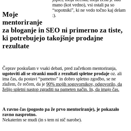
.
mano (kot vedno), vsi ostali pa so
“sopotniki”, ki ne vedo točno kaj delam
Moje
:).
mentoriranje
za bloganje in SEO ni primerno za tiste,
ki potrebujejo takojšnje prodajne
rezultate
.
Čeprav poskušam v vsaki debati, pred začetkom mentoriranja,
ugotoviti ali se stranki mudi z rezultati spletne prodaje
oz. ali
ima čas, da postavi “pametno” in dobro spletno zgodbo, se ne
zlažem, če rečem, da je
90% mojih sogovornikov, odgovorilo, da
želijo spletni nastop zgraditi na pameten način. In, da imajo čas.
.
A ravno čas (pogosto pa že prvo mentoriranje), je pokazalo
ravno nasprotno.
Nekaterim se mudi (in s tem ni nič narobe).
.