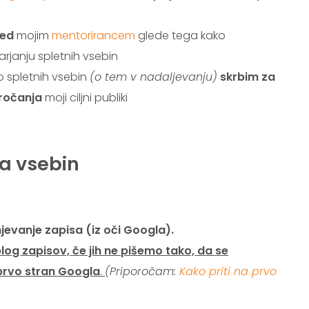
led
mojim
mentorirancem
glede tega kako
rjanju spletnih vsebin
o spletnih vsebin
(o tem v nadaljevanju)
skrbim za
oročanja
moji ciljni publiki
ja vsebin
njevanje zapisa (iz oči Googla).
og zapisov, če jih ne pišemo tako, da se
 prvo stran Googla
.
(Priporočam:
Kako priti na prvo