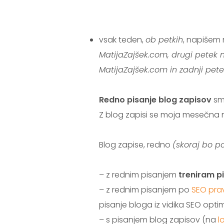
.
vsak teden,
ob petkih
, napišem
MatijaZajšek.com, drugi petek n
MatijaZajšek.com in zadnji pet
Redno pisanje blog zapisov
sm
Z blog zapisi se moja mesečna m
Blog zapise, redno
(skoraj bo po
– z rednim pisanjem
treniram p
– z rednim pisanjem po
SEO prav
pisanje bloga iz vidika SEO optim
– s pisanjem blog zapisov (na
l