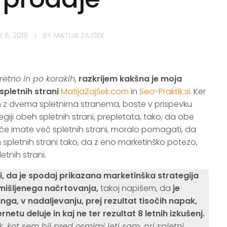
 6, 2019
BY
MATIJA ZAJŠEK
retno in po korakih
,
razkrijem kakšna je moja
pletnih strani
MatijaZajšek.com
in
Seo-Praktik.si
. Ker
z dvema spletnima stranema, boste v prispevku
tegiji obeh spletnih strani, prepletata, tako, da obe
 če imate več spletnih strani, moralo pomagati, da
 spletnih strani tako, da z eno marketinško potezo,
tnih strani.
li, da je spodaj prikazana marketinška strategija
mišljenega načrtovanja,
takoj napišem, da
je
ga, v nadaljevanju, prej rezultat tisočih napak,
rnetu deluje in kaj ne ter rezultat 8 letnih izkušenj.
kot sem bil pred osmimi leti sam, pri spletni