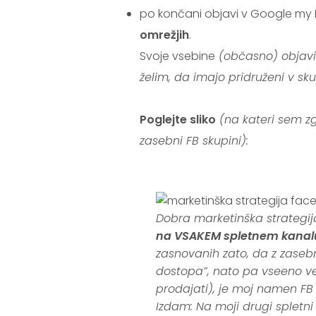
po končani objavi v Google my B
omrežjih
.
Svoje vsebine
(občasno) objavim
želim, da imajo pridruženi v sku
Poglejte sliko
(na kateri sem zgo
zasebni FB skupini):
.
Dobra marketinška strategi
na VSAKEM spletnem kanal
zasnovanih zato, da z zaseb
dostopa”, nato pa vseeno ve
prodajati), je moj namen FB
Izdam: Na moji drugi spletni 