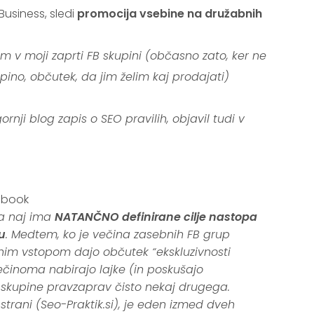
usiness, sledi
promocija vsebine na družabnih
 v moji zaprti FB skupini (občasno zato, ker ne
pino, občutek, da jim želim kaj prodajati)
rnji blog zapis o SEO pravilih, objavil tudi v
ja naj ima
NATANČNO definirane cilje nastopa
u
. Medtem, ko je večina zasebnih FB grup
nim vstopom dajo občutek “ekskluzivnosti
činoma nabirajo lajke (in poskušajo
 skupine pravzaprav čisto nekaj drugega.
strani (Seo-Praktik.si), je eden izmed dveh