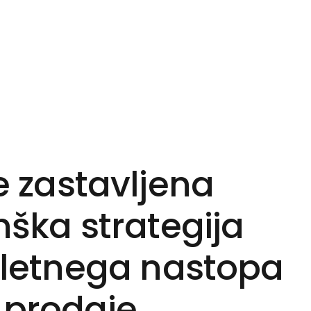
e zastavljena
ška strategija
letnega nastopa
 prodaje