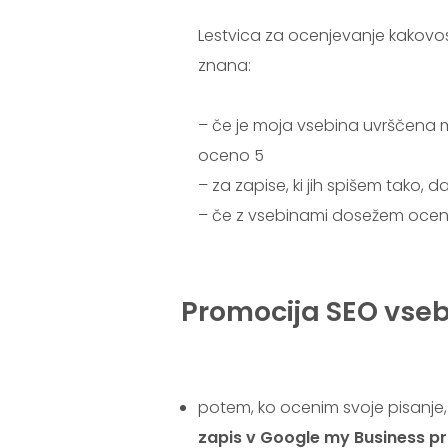
Lestvica za ocenjevanje kakovost
znana:
– če je moja vsebina uvrščena m
oceno 5
– za zapise, ki jih spišem tako,
– če z vsebinami dosežem ocen
.
Promocija SEO vseb
.Promocija
potem, ko ocenim svoje pisanje,
zapis v Google my Business pro