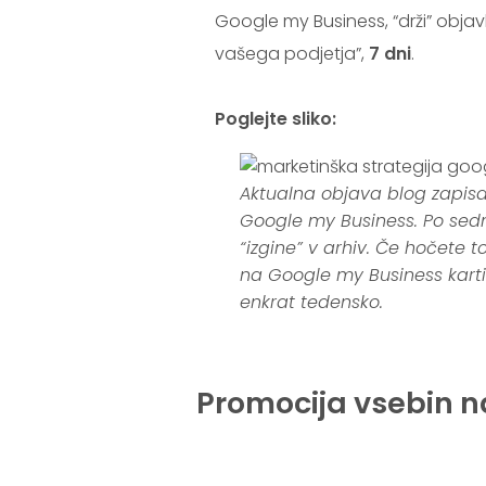
Google my Business, “drži” objav
vašega podjetja”,
7 dni
.
Poglejte sliko:
Aktualna objava blog zapisa i
Google my Business. Po sedm
“izgine” v arhiv. Če hočete 
na Google my Business karti
enkrat tedensko.
..
Promocija vsebin 
.