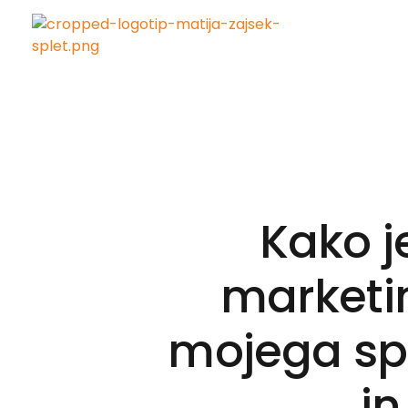
Matija Zajšek
Izobraževanja za digitalni marketing
Kako j
marketin
mojega sp
in