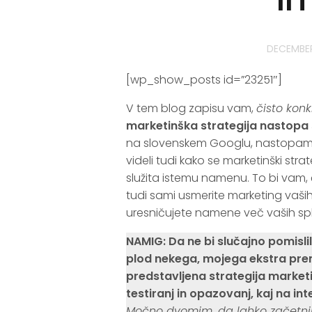
DECEMBER
[wp_show_posts id=”23251″]
V tem blog zapisu vam,
čisto konk
marketinška strategija nastopa s
na slovenskem Googlu, nastopam 
videli tudi kako se marketinški stra
služita istemu namenu. To bi vam,
tudi sami usmerite marketing vaših
uresničujete namene več vaših sple
NAMIG:
Da ne bi slučajno pomisli
plod nekega, mojega ekstra pre
predstavljena strategija marketin
testiranj in opazovanj, kaj na inte
Močno dvomim, da lahko začetnik, 