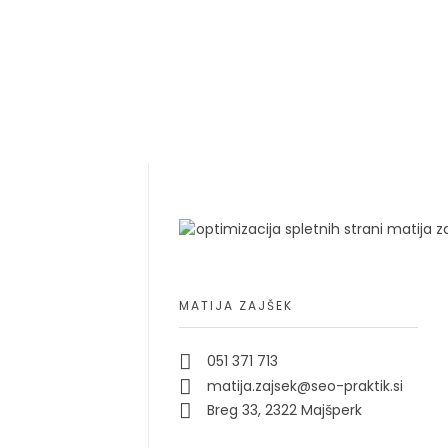
MATIJA ZAJŠEK
051 371 713
matija.zajsek@seo-praktik.si
Breg 33, 2322 Majšperk