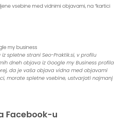
ljene vsebine med vidnimi objavami, na “kartici
z spletne strani Seo-Praktik.si, v profilu
ih dneh objava iz Google my Business profila
torej, da je vaša objava vidna med objavami
ci, morate spletne vsebine, ustvarjati najmanj
na Facebook-u