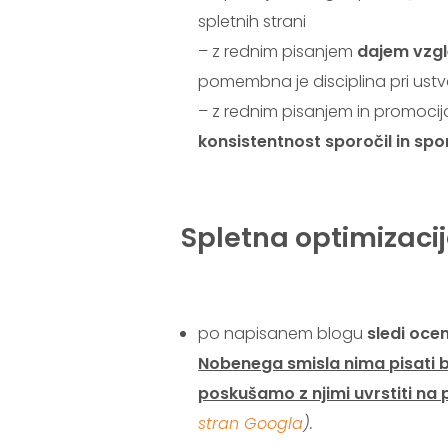
spletnih strani
– z rednim pisanjem
dajem vzg
pomembna je disciplina pri ustva
– z rednim pisanjem in promocij
konsistentnost sporočil in sp
.
Spletna optimizaci
.
po napisanem blogu
sledi oce
Nobenega smisla nima pisati bl
poskušamo z njimi uvrstiti na
stran Googla
).