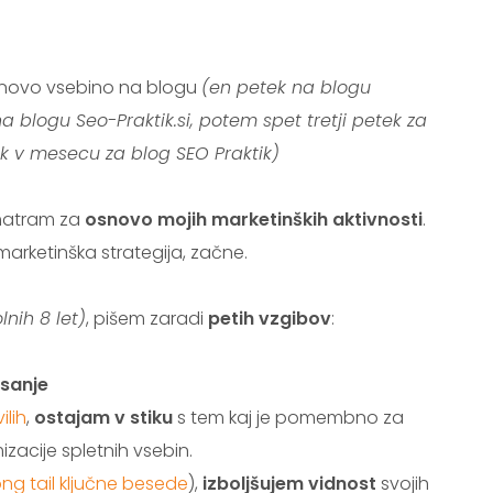
 novo vsebino na blogu
(en petek na blogu
a blogu Seo-Praktik.si, potem spet tretji petek za
ek v mesecu za blog SEO Praktik)
atram za
osnovo mojih marketinških aktivnosti
.
arketinška strategija, začne.
lnih 8 let)
, pišem zaradi
petih vzgibov
:
isanje
ilih
,
ostajam v stiku
s tem kaj je pomembno za
izacije spletnih vsebin.
ong tail ključne besede
),
izboljšujem vidnost
svojih