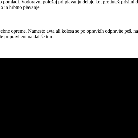
 pomladi. Vodoravni položaj pri plavanju deluje kot protiutež prisilni d
no in hrbtno plavanje.
bne opreme. Namesto avta ali kolesa se po opravkih odpravite peš, na
 pripravljeni na daljše ture.