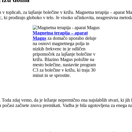
 in v toplicah, za lajšanje bolečine v križu. Magnetna terapija – aparat M
, ki prodirajo globoko v telo. Je visoko učinkovita, neagresivna metoda
Magnetna terapija – aparat
Magus
za domačo uporabo deluje
na osnovi magnetnega polja in
nizkih frekvenc in je odličen
pripomoček za lajšanje bolečine v
križu. Blazino Magus položite na
mesto bolečine, nastavite program
C3 za bolečine v križu, ki traja 30
minut in se sprostite.
 Toda zdaj vemo, da je ležanje nepremično ena najslabših stvari, ki jih 
n počasi začnete znova premikati. Vadba je bila ugotovljena za enega naj