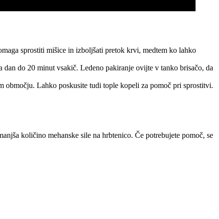
maga sprostiti mišice in izboljšati pretok krvi, medtem ko lahko
 dan do 20 minut vsakič. Ledeno pakiranje ovijte v tanko brisačo, da
tem območju. Lahko poskusite tudi tople kopeli za pomoč pri sprostitvi.
manjša količino mehanske sile na hrbtenico. Če potrebujete pomoč, se