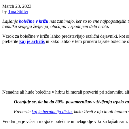
March 23, 2023
by
Tina Stifter
Lajšanje
bolečine v križu
nas zanimajo, ker so to ene najpogostejših t
trenutku svojega življenja, običajno v spodnjem delu hrbta.
Vzrok za bolečine v križu lahko predstavljajo različni dejavniki, kot so
preberite
kaj je artritis
in kako lahko v tem primeru lajšate bolečine 
Nenadne ali hude bolečine v hrbtu bi morali preveriti pri zdravniku ali
Ocenjuje se, da bo do 80% posameznikov v življenju trpelo zar
Preberite
kaj je herniacija diska
, kako živeti z njo in ali imamo 
Vendar pa je včasih mogoče bolečine in nelagodje v križu lajšati sam, 