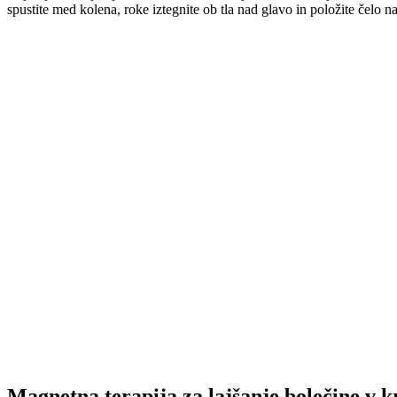
spustite med kolena, roke iztegnite ob tla nad glavo in položite čelo na
Magnetna terapija za lajšanje bolečine v 