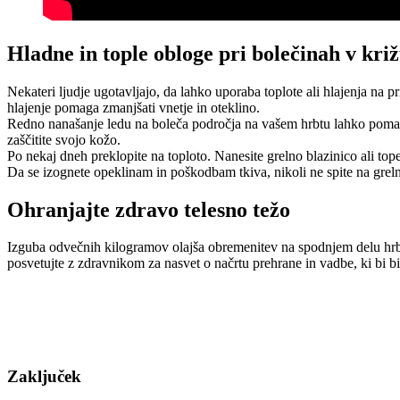
Hladne in tople obloge pri bolečinah v križ
Nekateri ljudje ugotavljajo, da lahko uporaba toplote ali hlajenja na
hlajenje pomaga zmanjšati vnetje in oteklino.
Redno nanašanje ledu na boleča področja na vašem hrbtu lahko pomaga 
zaščitite svojo kožo.
Po nekaj dneh preklopite na toploto. Nanesite grelno blazinico ali top
Da se izognete opeklinam in poškodbam tkiva, nikoli ne spite na grelni
Ohranjajte zdravo telesno težo
Izguba odvečnih kilogramov olajša obremenitev na spodnjem delu hrbta
posvetujte z zdravnikom za nasvet o načrtu prehrane in vadbe, ki bi bil
Zaključek