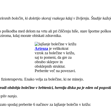
elesnih bolečin, ki doletijo skoraj vsakega kdaj v življenju. Študije k
 poškodba med delom na vrtu ali pri čiščenju hiše, stare športne poškodbe
oziroma, kdaj morate obiskati zdravnika.
Artroza
je velikokrat
vzrok za bolečine v križu,
saj to pomeni, da gre za
obrabo sklepov in
obsklepnih struktur.
Preberite več na povezavi.
 fizioterapevtu. Enako velja za bolečine, ki ne minejo.
adi obdobja bolečine v hrbtenici, hernija diska pa je eden od pogostih
vpliv nanjo.
zato spodaj preberite 6 načinov za lajšanje bolečin v križu: