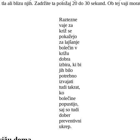
 tla ali blizu njih. Zadržite ta položaj 20 do 30 sekund. Ob tej vaji mora
Raztezne
vaje za
križ se
pokažejo
za lajšanje
bolečin v
križu
dobra
izbira, ki bi
jih bilo
potrebno
izvajati
tudi takrat,
ko
bolečine
popustijo,
saj so tudi
dober
preventivni
ukrep.
križu doma