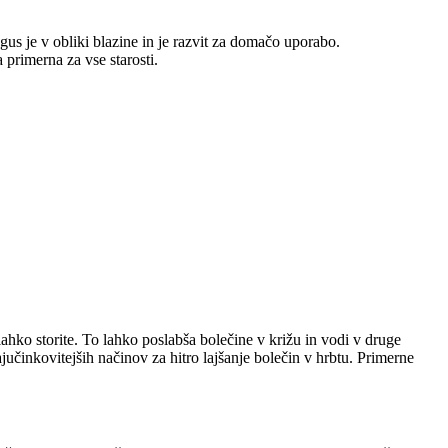
agus je v obliki blazine in je razvit za domačo uporabo.
 primerna za vse starosti.
lahko storite. To lahko poslabša bolečine v križu in vodi v druge
učinkovitejših načinov za hitro lajšanje bolečin v hrbtu. Primerne