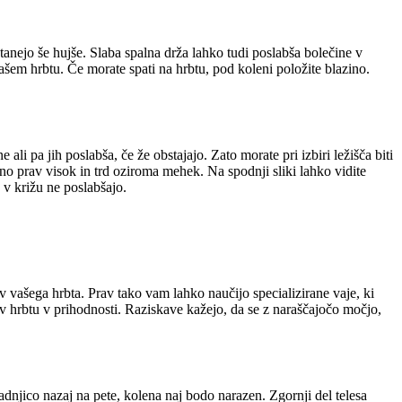
anejo še hujše. Slaba spalna drža lahko tudi poslabša bolečine v
ašem hrbtu. Če morate spati na hrbtu, pod koleni položite blazino.
li pa jih poslabša, če že obstajajo. Zato morate pri izbiri ležišča biti
vno prav visok in trd oziroma mehek. Na spodnji sliki lahko vidite
 v križu ne poslabšajo.
ev vašega hrbta. Prav tako vam lahko naučijo specializirane vaje, ki
v hrbtu v prihodnosti. Raziskave kažejo, da se z naraščajočo močjo,
zadnjico nazaj na pete, kolena naj bodo narazen. Zgornji del telesa