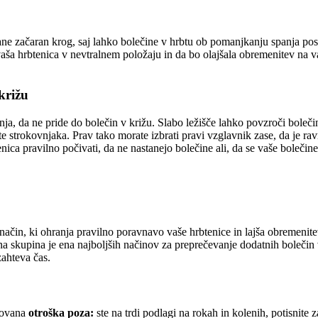
ne začaran krog, saj lahko bolečine v hrbtu ob pomanjkanju spanja post
vaša hrbtenica v nevtralnem položaju in da bo olajšala obremenitev na v
 križu
 da ne pride do bolečin v križu. Slabo ležišče lahko povzroči bolečine a
e strokovnjaka. Prav tako morate izbrati pravi vzglavnik zase, da je ra
ica pravilno počivati, da ne nastanejo bolečine ali, da se vaše bolečine
na način, ki ohranja pravilno poravnavo vaše hrbtenice in lajša obremenit
a skupina je ena najboljših načinov za preprečevanje dodatnih bolečin 
zahteva čas.
enovana
otroška poza:
ste na trdi podlagi na rokah in kolenih, potisnite 