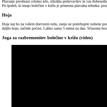
Plavanje preobrazi celotno telo, izboljša prekrvavitev in vas dobesedno
Pri ljudeh, ki imajo bolečine v križu je primerna plavalna tehnika: prs
Hoja
Hoja naj bo na vašem dnevnem redu, zanjo ne potrebujete nobene pose
daljšo hojo, začnite počasi. Lahko samo 5 minut na dan. Sčasoma boste
Joga za razbremenitev bolečine v križu (video)