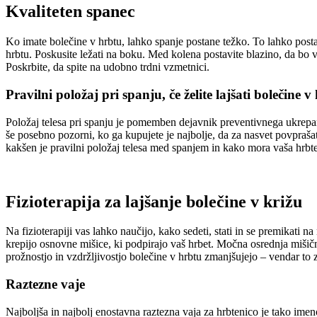
Kvaliteten spanec
Ko imate bolečine v hrbtu, lahko spanje postane težko. To lahko posta
hrbtu. Poskusite ležati na boku. Med kolena postavite blazino, da bo 
Poskrbite, da spite na udobno trdni vzmetnici.
Pravilni položaj pri spanju, če želite lajšati bolečine v
Položaj telesa pri spanju je pomemben dejavnik preventivnega ukrepanja,
še posebno pozorni, ko ga kupujete je najbolje, da za nasvet povprašat
kakšen je pravilni položaj telesa med spanjem in kako mora vaša hrbten
Fizioterapija za lajšanje bolečine v križu
Na fizioterapiji vas lahko naučijo, kako sedeti, stati in se premikati 
krepijo osnovne mišice, ki podpirajo vaš hrbet. Močna osrednja mišičn
prožnostjo in vzdržljivostjo bolečine v hrbtu zmanjšujejo – vendar to 
Raztezne vaje
Najboljša in najbolj enostavna raztezna vaja za hrbtenico je tako im