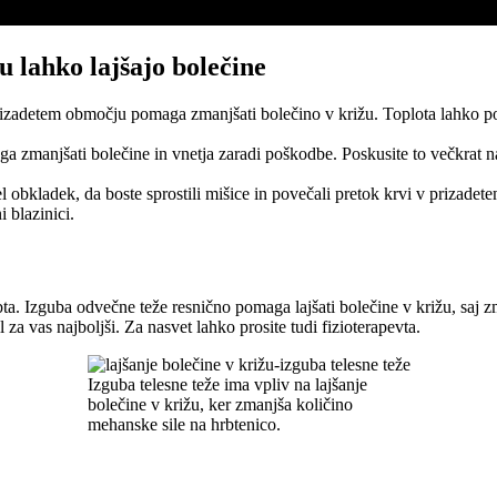
u lahko lajšajo bolečine
 prizadetem območju pomaga zmanjšati bolečino v križu. Toplota lahko po
zmanjšati bolečine in vnetja zaradi poškodbe. Poskusite to večkrat na
el obkladek, da boste sprostili mišice in povečali pretok krvi v prizade
 blazinici.
. Izguba odvečne teže resnično pomaga lajšati bolečine v križu, saj z
 za vas najboljši. Za nasvet lahko prosite tudi fizioterapevta.
Izguba telesne teže ima vpliv na lajšanje
bolečine v križu, ker zmanjša količino
mehanske sile na hrbtenico.