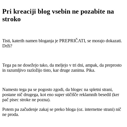
Pri kreaciji blog vsebin ne pozabite na
stroko
.
Tisti, katerih namen bloganja je PREPRIČATI, se morajo dokazati.
Drži?
.
Tega pa ne dosežejo tako, da meljejo v tri dni, ampak, da preprosto
in razumljivo razložijo tisto, kar druge zanima. Pika.
.
Namesto tega pa se pogosto zgodi, da blogec na spletni strani,
postane nič drugega, kot eno super stičišče reklamnih besedil (ker
pač pisec stroke ne pozna).
Potem pa začudenje zakaj se preko bloga (oz. internetne strani) nič
ne proda.
.