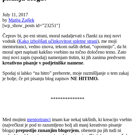
July 11, 2017
by
Matija Zajšek
[wp_show_posts id=”23251″]
Čeprav bi, po eni strani, moral nadaljevati s članki za moj novi
vodnik (
Kako izboljšati učinkovitost spletne strani
), me moji
mentoriranci, vedno znova, tekom naših debat, “opomnijo”, da bi
moral spet napisati kakšno vsebino na točno določeno temo. Zato
moj novi zapis (spodaj) namenjam tistim, ki jih zanima predvsem
kreativno pisanje v podjetniške namene
.
Spodaj si lahko “na hitro” preberete, moje razmišljanje o tem zakaj
je bolje, če pri pisanju blog zapisov
NE HITIMO.
.
**************
.
Med mojimi
mentoriranci
imam kar nekaj takšnih, ki kreacijo vsebin
(največkrat je pod to razumljeno bolj ali manj kreativno pisanje
bloga)
prepustijo zunanjim blogerjem
, obenem pa jih tudi ni