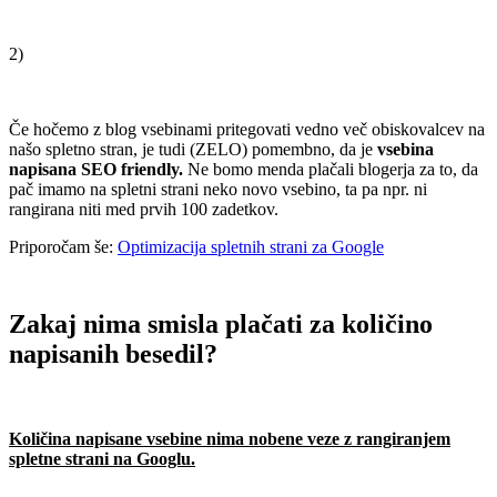
.
2)
.
Če hočemo z blog vsebinami pritegovati vedno več obiskovalcev na
našo spletno stran, je tudi (ZELO) pomembno, da je
vsebina
napisana SEO friendly.
Ne bomo menda plačali blogerja za to, da
pač imamo na spletni strani neko novo vsebino, ta pa npr. ni
rangirana niti med prvih 100 zadetkov.
Priporočam še:
Optimizacija spletnih strani za Google
.
Zakaj nima smisla plačati za količino
napisanih besedil?
.
Količina napisane vsebine nima nobene veze z rangiranjem
spletne strani na Googlu.
.