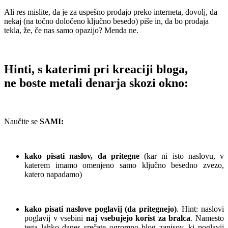
Ali res mislite, da je za uspešno prodajo preko interneta, dovolj, da
nekaj (na točno določeno ključno besedo) piše in, da bo prodaja
tekla, že, če nas samo opazijo? Menda ne.
..
Hinti, s katerimi pri kreaciji bloga,
ne boste metali denarja skozi okno:
.
Naučite se
SAMI:
.
kako pisati naslov, da pritegne
(kar ni isto naslovu, v
katerem imamo omenjeno samo ključno besedno zvezo,
katero napadamo)
.
kako pisati naslove poglavij (da pritegnejo)
. Hint: naslovi
poglavij v vsebini
naj vsebujejo korist za bralca
. Namesto
tega lahko danes srečate ogromno blog zapisov,
ki poglavij