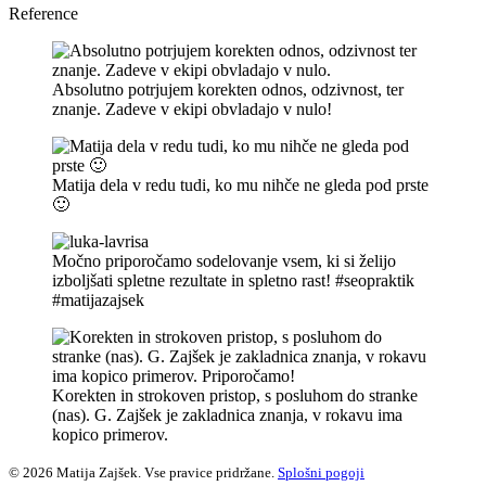
Reference
Absolutno potrjujem korekten odnos, odzivnost, ter
znanje. Zadeve v ekipi obvladajo v nulo!
Matija dela v redu tudi, ko mu nihče ne gleda pod prste
🙂
Močno priporočamo sodelovanje vsem, ki si želijo
izboljšati spletne rezultate in spletno rast! #seopraktik
#matijazajsek
Korekten in strokoven pristop, s posluhom do stranke
(nas). G. Zajšek je zakladnica znanja, v rokavu ima
kopico primerov.
© 2026 Matija Zajšek. Vse pravice pridržane.
Splošni pogoji