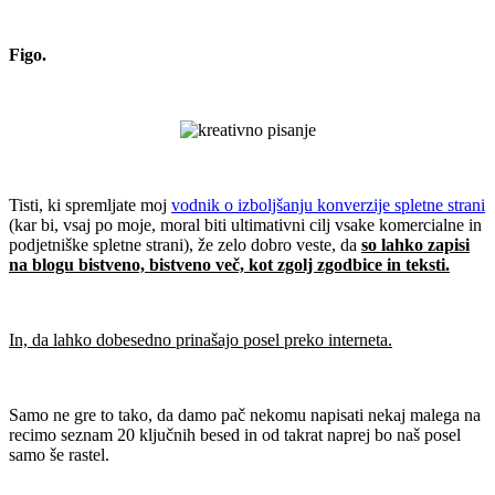
.
Figo.
.
.
Tisti, ki spremljate moj
vodnik o izboljšanju konverzije spletne strani
(kar bi, vsaj po moje, moral biti ultimativni cilj vsake komercialne in
podjetniške spletne strani), že zelo dobro veste, da
so lahko zapisi
na blogu bistveno, bistveno več, kot zgolj zgodbice in teksti.
.
In, da lahko dobesedno prinašajo posel preko interneta.
.
Samo ne gre to tako, da damo pač nekomu napisati nekaj malega na
recimo seznam 20 ključnih besed in od takrat naprej bo naš posel
samo še rastel.
.