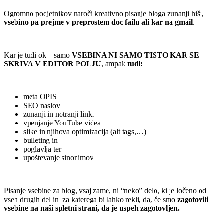
Ogromno podjetnikov naroči kreativno pisanje bloga zunanji hiši,
vsebino pa prejme v preprostem doc failu ali kar na gmail
.
.
Kar je tudi ok – samo
VSEBINA NI SAMO TISTO KAR SE
SKRIVA V EDITOR POLJU
, ampak
tudi:
.
meta OPIS
SEO naslov
zunanji in notranji linki
vpenjanje YouTube videa
slike in njihova optimizacija (alt tags,…)
bulleting in
poglavlja ter
upoštevanje sinonimov
.
Pisanje vsebine za blog, vsaj zame, ni “neko” delo, ki je ločeno od
vseh drugih del in za katerega bi lahko rekli, da, če smo
zagotovili
vsebine na naši spletni strani, da je uspeh zagotovljen.