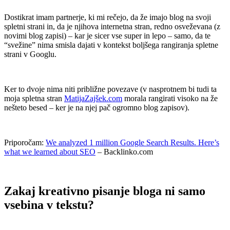
Dostikrat imam partnerje, ki mi rečejo, da že imajo blog na svoji
spletni strani in, da je njihova internetna stran, redno osveževana (z
novimi blog zapisi) – kar je sicer vse super in lepo – samo, da te
“svežine” nima smisla dajati v kontekst boljšega rangiranja spletne
strani v Googlu.
.
Ker to dvoje nima niti približne povezave (v nasprotnem bi tudi ta
moja spletna stran
MatijaZajšek.com
morala rangirati visoko na že
nešteto besed – ker je na njej pač ogromno blog zapisov).
.
Priporočam:
We analyzed 1 million Google Search Results. Here’s
what we learned about SEO
– Backlinko.com
.
Zakaj kreativno pisanje bloga ni samo
vsebina v tekstu?
.