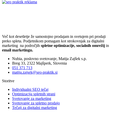
Več kot desetletje že samostojno prodajam in svetujem pri prodaji
preko spleta. Podjetnikom pomagam kot strokovnjak za digitalni
marketing na področjih
spletne optimizacije, socialnih omrežij
in
email marketingu.
Nubia, poslovno svetovanje, Matija Zajšek s.p.
Breg 33, 2322 Majšperk, Slovenia
051 371 713
matija.zajsek@seo-praktik.si
Storitve
Individualni SEO tečaj
Optimizacija spletnih strani
Svetovanje za marketing
Svetovanje za spletno prodajo
Tečaji za digitalni marketing