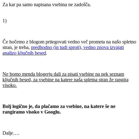
Za kar pa samo napisana vsebina ne zadošča.
.
1)
.
Če hočemo z blogom pritegovati vedno več prometa na našo spletno
stran, je treba,
predhodno (in tudi sproti), vedno znova izvajati
analizo ključnih besed
.
.
Ne bomo menda blogerju dali za pisati vsebine na nek seznam
ključnih besed, za vsebine na katere naša spletna stran že rangira
visoko.
.
Bolj logično je, da plačamo za vsebine, na katere še ne
rangiramo visoko v Googlu.
.
Dalje….