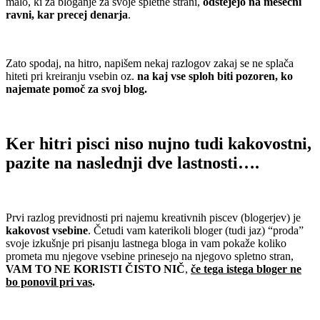
malo, ki za bloganje za svoje spletne strani,
odštejejo na mesečni
ravni, kar precej denarja
.
.
Zato spodaj, na hitro, napišem nekaj razlogov zakaj se ne splača
hiteti pri kreiranju vsebin oz.
na kaj vse sploh biti pozoren, ko
najemate pomoč za svoj blog.
.
Ker hitri pisci niso nujno tudi kakovostni,
pazite na naslednji dve lastnosti….
.
Prvi razlog previdnosti pri najemu kreativnih piscev (blogerjev) je
kakovost vsebine
. Četudi vam katerikoli bloger (tudi jaz) “proda”
svoje izkušnje pri pisanju lastnega bloga in vam pokaže koliko
prometa mu njegove vsebine prinesejo na njegovo spletno stran,
VAM TO NE KORISTI ČISTO NIČ
,
če tega istega bloger ne
bo ponovil pri vas
.
.