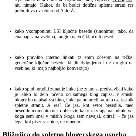
niti nimajo.
Kakor, da bi bralci dotične spletne strani res
prebrali vso vsebino od A do Ž.
.
kako vkomponirati LSI ključne besede (sinonime), tako, da
ena napisana vsebina, rangira na več ključnih besed
.
kako pravilno interno linkati (z enim očesom na težke,
generične ključne besede, ki jih dvigujemo in z drugim na
vsebine, ki imajo najboljšo konverzijo)
.
kako sploh graditi zunanje linke (ne znam si predstavljati kako
je lahko to delo ločeno od samega blog zapisa, v smislu
bloger bo napisal vsebino, linke pa bo uredil admin oz. lastnik
spletne strani). A res? Če jaz, kot avtor besedila, med
besedilom omenim nek dober vir, kako za vraga naj admin ve,
koga sem imel v mislih (koga sem navajal, citiral) – če jaz
tega, kot pisec vsebine, ne omenim.
Bližnjica do spletno blogerskega uspeha