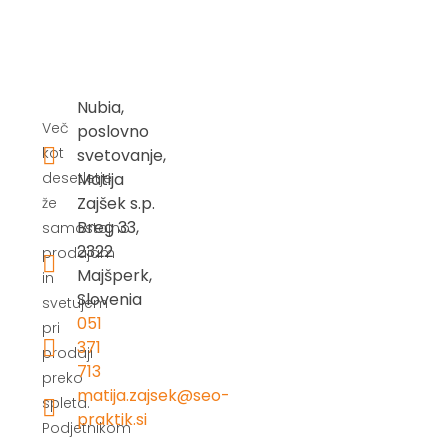
Nubia,
Več
poslovno
kot
svetovanje,
desetletje
Matija
Zajšek s.p.
že
Breg 33,
samostojno
2322
prodajam
Majšperk,
in
Slovenia
svetujem
051
pri
371
prodaji
713
preko
matija.zajsek@seo-
spleta.
praktik.si
Podjetnikom