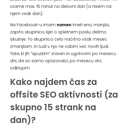
vzame max. 15 minut na delovni dan (a nisem na
njem vsak dan).
Na Facebook-u imam
namen
imeti eno, manjšo,
zaprto skupinico, kjer o spletnem poslu, delimo
izkušnje. To skupinico celo načrtno vsak mesec
zmanjšam. In tudi v njo ne vabim več novih ljudi.
Tiste, ki jih “spustim” zraven in ugotovim po mesecu
dni, da so samo opazovalci, po mesecu dni,
odklopim.
Kako najdem čas za
offsite SEO aktivnosti (za
skupno 15 strank na
dan)?