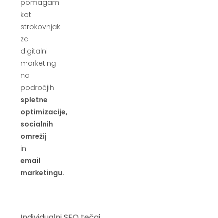
pomagam
kot
strokovnjak
za
digitalni
marketing
na
področjih
spletne
optimizacije,
socialnih
omrežij
in
email
marketingu.
Individualni SEO tečaj