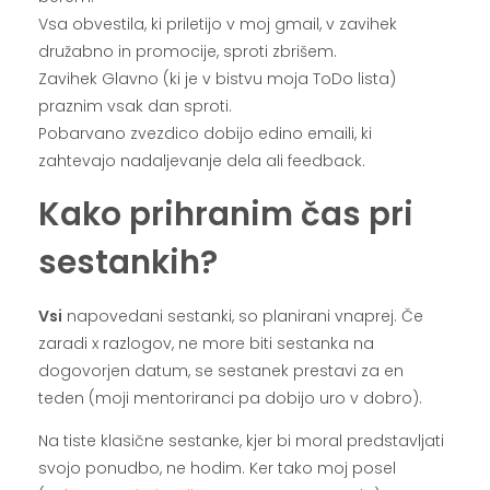
Vsa obvestila, ki priletijo v moj gmail, v zavihek
družabno in promocije, sproti zbrišem.
Zavihek Glavno (ki je v bistvu moja ToDo lista)
praznim vsak dan sproti.
Pobarvano zvezdico dobijo edino emaili, ki
zahtevajo nadaljevanje dela ali feedback.
Kako prihranim čas pri
sestankih?
Vsi
napovedani sestanki, so planirani vnaprej. Če
zaradi x razlogov, ne more biti sestanka na
dogovorjen datum, se sestanek prestavi za en
teden (moji mentoriranci pa dobijo uro v dobro).
Na tiste klasične sestanke, kjer bi moral predstavljati
svojo ponudbo, ne hodim. Ker tako moj posel