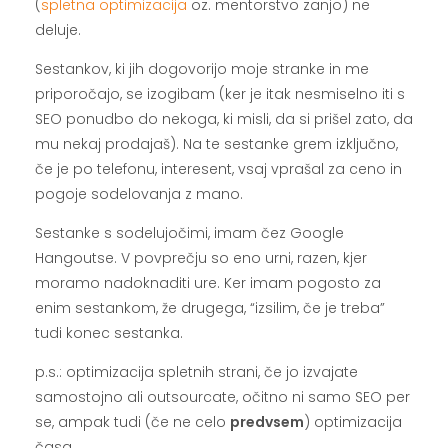
(
spletna optimizacija
oz. mentorstvo zanjo) ne
deluje.
Sestankov, ki jih dogovorijo moje stranke in me
priporočajo, se izogibam (ker je itak nesmiselno iti s
SEO ponudbo do nekoga, ki misli, da si prišel zato, da
mu nekaj prodajaš). Na te sestanke grem izključno,
če je po telefonu, interesent, vsaj vprašal za ceno in
pogoje sodelovanja z mano.
Sestanke s sodelujočimi, imam čez Google
Hangoutse. V povprečju so eno urni, razen, kjer
moramo nadoknaditi ure. Ker imam pogosto za
enim sestankom, že drugega, “izsilim, če je treba”
tudi konec sestanka.
p.s.: optimizacija spletnih strani, če jo izvajate
samostojno ali outsourcate, očitno ni samo SEO per
se, ampak tudi (če ne celo
predvsem
) optimizacija
časa.