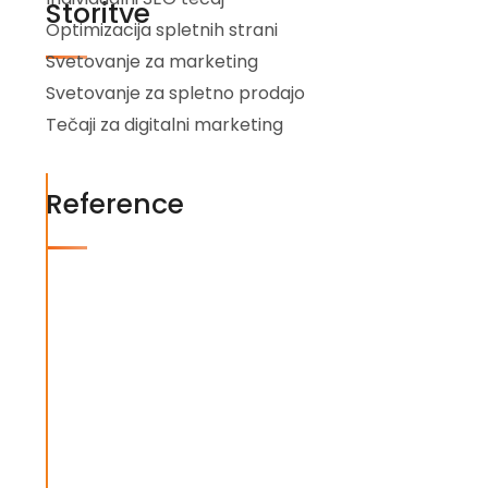
Storitve
Optimizacija spletnih strani
Svetovanje za marketing
Svetovanje za spletno prodajo
Tečaji za digitalni marketing
Reference
Močno
priporočamo
sodelovanje
vsem,
ki
si
želijo
izboljšati
spletne
rezultate