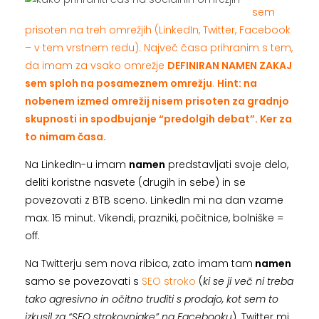
sem
prisoten na treh omrežjih (LinkedIn, Twitter, Facebook
– v tem vrstnem redu). Največ časa prihranim s tem,
da imam za vsako omrežje
DEFINIRAN NAMEN ZAKAJ
sem sploh na posameznem omrežju
.
Hint: na
nobenem izmed omrežij nisem prisoten za gradnjo
skupnosti in spodbujanje “predolgih debat”. Ker za
to nimam časa.
Na LinkedIn-u imam
namen
predstavljati svoje delo,
deliti koristne nasvete (drugih in sebe) in se
povezovati z BTB sceno. LinkedIn mi na dan vzame
max. 15 minut. Vikendi, prazniki, počitnice, bolniške =
off.
Na Twitterju sem nova ribica, zato imam tam
namen
samo se povezovati s
SEO stroko
(
ki se ji več ni treba
tako agresivno in očitno truditi s prodajo, kot sem to
izkusil za “SEO strokovnjake” na Facebooku
). Twitter mi