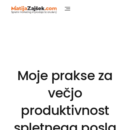
Matija Zajšek
Izobraževanja za digitalni marketing
Moje prakse za
večjo
produktivnost
spletnega posla