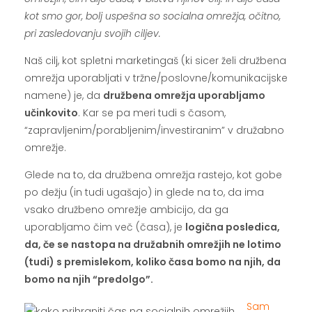
kot smo gor, bolj uspešna so socialna omrežja, očitno,
pri zasledovanju svojih ciljev.
Naš cilj, kot spletni marketingaš (ki sicer želi družbena
omrežja uporabljati v tržne/poslovne/komunikacijske
namene) je, da
družbena omrežja uporabljamo
učinkovito
. Kar se pa meri tudi s časom,
“zapravljenim/porabljenim/investiranim” v družabno
omrežje.
Glede na to, da družbena omrežja rastejo, kot gobe
po dežju (in tudi ugašajo) in glede na to, da ima
vsako družbeno omrežje ambicijo, da ga
uporabljamo čim več (časa), je
logična posledica,
da, če se nastopa na družabnih omrežjih ne lotimo
(tudi) s premislekom, koliko časa bomo na njih, da
bomo na njih “predolgo”.
Sam