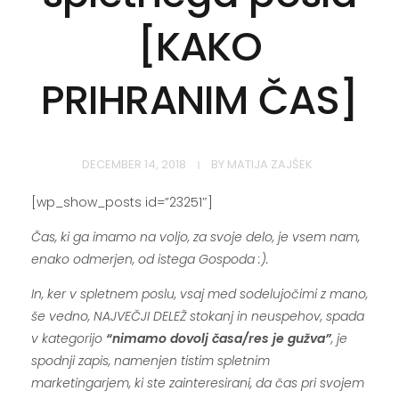
[KAKO
PRIHRANIM ČAS]
DECEMBER 14, 2018
BY
MATIJA ZAJŠEK
[wp_show_posts id=”23251″]
Čas, ki ga imamo na voljo, za svoje delo, je vsem nam,
enako odmerjen, od istega Gospoda :).
In, ker v spletnem poslu, vsaj med sodelujočimi z mano,
še vedno, NAJVEČJI DELEŽ stokanj in neuspehov, spada
v kategorijo
“nimamo dovolj časa/res je gužva”
, je
spodnji zapis, namenjen tistim spletnim
marketingarjem, ki ste zainteresirani, da čas pri svojem