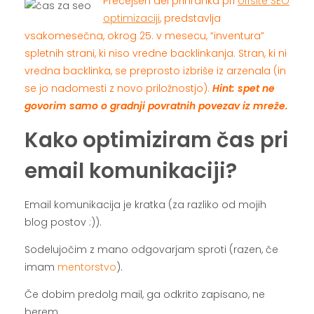
Precejšen del prihranka pri
offsite SEO
optimizaciji
, predstavlja
vsakomesečna, okrog 25. v mesecu, “inventura”
spletnih strani, ki niso vredne backlinkanja. Stran, ki ni
vredna backlinka, se preprosto izbriše iz arzenala (in
se jo nadomesti z novo priložnostjo).
Hint: spet ne
govorim samo o gradnji povratnih povezav iz mreže.
Kako optimiziram čas pri
email komunikaciji?
Email komunikacija je kratka (za razliko od mojih
blog postov :)).
Sodelujočim z mano odgovarjam sproti (razen, če
imam
mentorstvo
).
Če dobim predolg mail, ga odkrito zapisano, ne
berem.