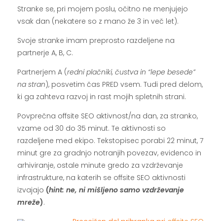
Stranke se, pri mojem poslu, očitno ne menjujejo
vsak dan (nekatere so z mano že 3 in več let).
Svoje stranke imam preprosto razdeljene na
partnerje A, B, C.
Partnerjem A (
redni plačniki, čustva in “lepe besede”
na stran
), posvetim čas PRED vsem. Tudi pred delom,
ki ga zahteva razvoj in rast mojih spletnih strani.
Povprečna offsite SEO aktivnost/na dan, za stranko,
vzame od 30 do 35 minut. Te aktivnosti so
razdeljene med ekipo. Tekstopisec porabi 22 minut, 7
minut gre za gradnjo notranjih povezav, evidenco in
arhiviranje, ostale minute gredo za vzdrževanje
infrastrukture, na katerih se offsite SEO aktivnosti
izvajajo
(
hint: ne, ni mišljeno samo vzdrževanje
mreže
)
.