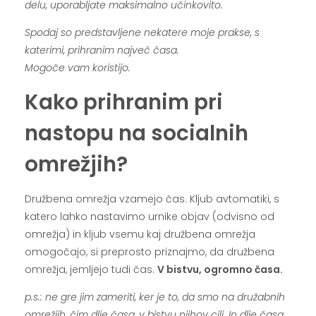
delu, uporabljate maksimalno učinkovito.
Spodaj so predstavljene nekatere moje prakse, s
katerimi, prihranim največ časa.
Mogoče vam koristijo.
Kako prihranim pri
nastopu na socialnih
omrežjih?
Družbena omrežja vzamejo čas. Kljub avtomatiki, s
katero lahko nastavimo urnike objav (odvisno od
omrežja) in kljub vsemu kaj družbena omrežja
omogočajo, si preprosto priznajmo, da družbena
omrežja, jemljejo tudi čas.
V bistvu, ogromno časa.
p.s.: ne gre jim zameriti, ker je to, da smo na družabnih
omrežjih, čim dlje časa, v bistvu njihov cilj. In dlje časa