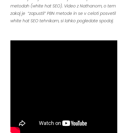
metodah (white hat SEO). Video z Nathanom, o tem
zakaj je “zapustil” PBN metode in se v celoti posvetil
white hat SEO tehnikam, si lahko pogledate spodaj:
.