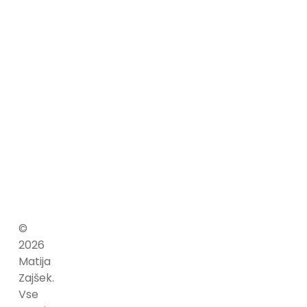
je
zakladnica
znanja,
v
rokavu
ima
kopico
primerov.
©
2026
Matija
Zajšek.
Vse