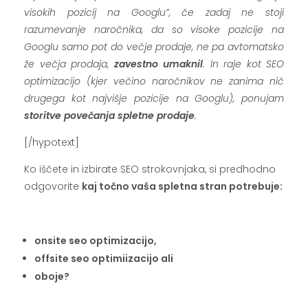
visokih pozicij na Googlu”, če zadaj ne stoji
razumevanje naročnika, da so visoke pozicije na
Googlu samo pot do večje prodaje, ne pa avtomatsko
že večja prodaja,
zavestno umaknil
. In raje kot SEO
optimizacijo (kjer večino naročnikov ne zanima nič
drugega kot najvišje pozicije na Googlu), ponujam
storitve povečanja spletne prodaje
.
[/hypotext]
Ko iščete in izbirate SEO strokovnjaka, si predhodno
odgovorite
kaj točno vaša spletna stran potrebuje:
.
onsite seo optimizacijo,
offsite seo optimiizacijo ali
oboje?
.