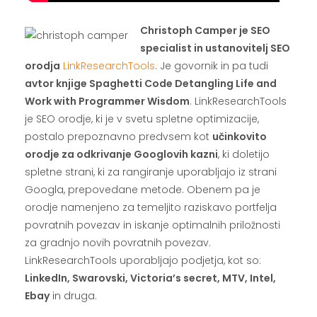
Christoph Camper je SEO
specialist in ustanovitelj SEO
orodja
LinkResearchTools
. Je govornik in pa tudi
avtor knjige Spaghetti Code Detangling Life and
Work with Programmer Wisdom
. LinkResearchTools
je SEO orodje, ki je v svetu spletne optimizacije,
postalo prepoznavno predvsem kot
učinkovito
orodje za odkrivanje Googlovih kazni
, ki doletijo
spletne strani, ki za rangiranje uporabljajo iz strani
Googla, prepovedane metode. Obenem pa je
orodje namenjeno za temeljito raziskavo portfelja
povratnih povezav in iskanje optimalnih priložnosti
za gradnjo novih povratnih povezav.
LinkResearchTools uporabljajo podjetja, kot so:
LinkedIn, Swarovski, Victoria’s secret, MTV, Intel,
Ebay
in druga.