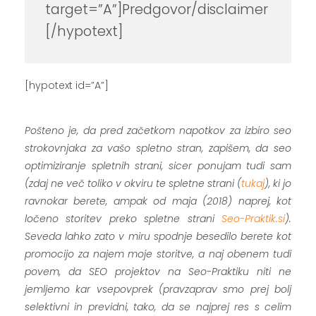
target=”A”]Predgovor/disclaimer
[/hypotext]
[hypotext id=”A”]
.
Pošteno je, da pred začetkom napotkov za izbiro seo
strokovnjaka za vašo spletno stran, zapišem, da seo
optimiziranje spletnih strani, sicer ponujam tudi sam
(zdaj ne več toliko v okviru te spletne strani (
tukaj
), ki jo
ravnokar berete, ampak od maja (2018) naprej, kot
ločeno storitev preko spletne strani
Seo-Praktik.si
).
Seveda lahko zato v miru spodnje besedilo berete kot
promocijo za najem moje storitve, a naj obenem tudi
povem, da SEO projektov na Seo-Praktiku niti ne
jemljemo kar vsepovprek (pravzaprav smo prej bolj
selektivni in previdni, tako, da se najprej res s celim