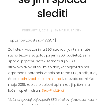
slediti
FEBRUARY 12, 2018
BY
MATIJA ZAJŠEK
[wp_show_posts id=”23251″]
Za tiste, ki vas zanima SEO strokovnjak (in nimate
ravno težav z zagotavljanjem SEO budžeta), sem
spodaj pripravil kratek seznam tujih SEO
strokovnjakov. Ki se jim splača, ker objavljajo res
ogromno uporabnih vsebin na temo SEO, slediti, tudi,
če se
optimizacije spletnih strani
, lotevate sami. Od
maja 2018, zapise o spletni optimizaciji, pišem na
ločeni spletni strani,
Seo-Praktik.si
.
Večino, spodaj objavljenih SEO strokovnjakov, sem sam