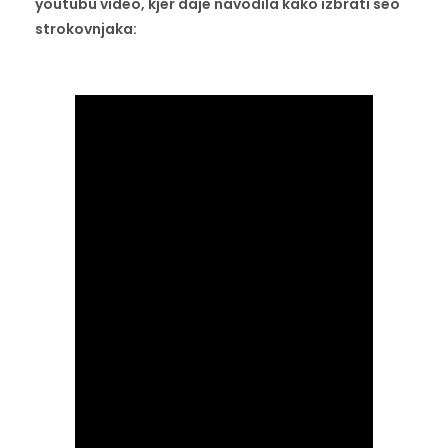
youtubu video, kjer daje navodila kako izbrati seo
strokovnjaka:
.