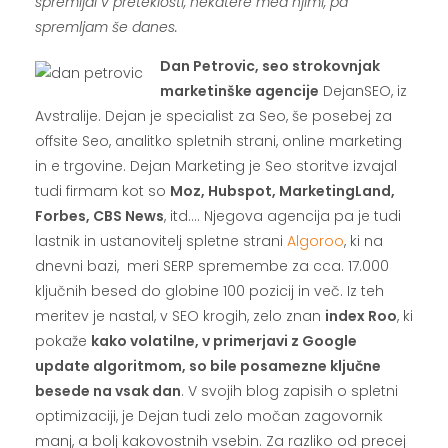
spremljal v preteklosti, nekatere med njimi, pa
spremljam še danes.
Dan Petrovic, seo strokovnjak
marketinške agencije
DejanSEO, iz
Avstralije. Dejan je specialist za Seo, še posebej za
offsite Seo, analitko spletnih strani, online marketing
in e trgovine. Dejan Marketing je Seo storitve izvajal
tudi firmam kot so
Moz, Hubspot, MarketingLand,
Forbes, CBS News
, itd…. Njegova agencija pa je tudi
lastnik in ustanovitelj spletne strani
Algoroo
, ki na
dnevni bazi, meri SERP spremembe za cca. 17.000
ključnih besed do globine 100 pozicij in več. Iz teh
meritev je nastal, v SEO krogih, zelo znan
index Roo
, ki
pokaže
kako volatilne, v primerjavi z Google
update algoritmom, so bile posamezne ključne
besede na vsak dan
. V svojih blog zapisih o spletni
optimizaciji, je Dejan tudi zelo močan zagovornik
manj, a bolj kakovostnih vsebin. Za razliko od precej