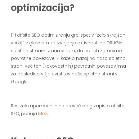
optimizacija?
.
Pri offsite SEO optimiziranju gre, spet v “zelo skrajšani
verziji” v glavnem za izvajanje aktivnosti na DRUGIH
spletnih straneh z namenom, da na njih zgradimo
povratne povezave, ki kažejo nazaj na našo spletno
stran. Več teh (kakovostnih) povratnih povezav ima
za posledico višjo uvrstitev naše spletne strani v
Googlu.
.
Res zelo uporaben in ne preveč dolg zapis o offsite
SEO, ponuja
Moz
.
.