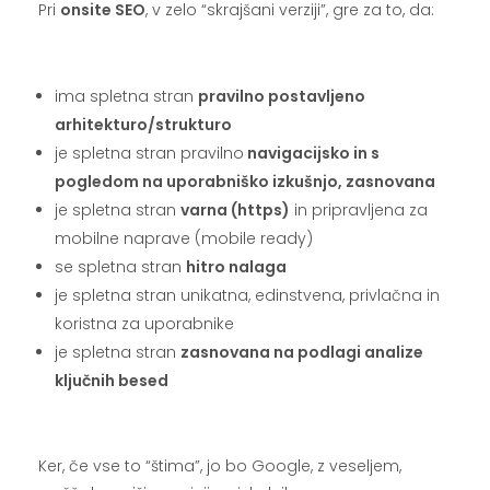
Pri
onsite SEO
, v zelo “skrajšani verziji”, gre za to, da:
.
ima spletna stran
pravilno postavljeno
arhitekturo/strukturo
je spletna stran pravilno
navigacijsko in s
pogledom na uporabniško izkušnjo, zasnovana
je spletna stran
varna (https)
in pripravljena za
mobilne naprave (mobile ready)
se spletna stran
hitro nalaga
je spletna stran unikatna, edinstvena, privlačna in
koristna za uporabnike
je spletna stran
zasnovana na podlagi analize
ključnih besed
.
Ker, če vse to “štima”, jo bo Google, z veseljem,