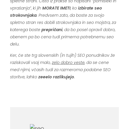
spletne strani. Čisto iz prakse so napisani “pomisleki in
vprašanja”, ki jih
MORATE IMETI
, ko
izbirate seo
strokovnjaka
. Predvsem zato, da boste za svojo
spletno stran res dobili strokovnjaka in seo mojstra, za
katerega boste
prepričani
, da bo posel opravil dobro,
obenem pa bo cena tudi primerna potrebnemu seo
delu.
Ker, če ste trg slovenskih (in tujih) SEO ponudnikov že
raziskovali vsaj malo,
zelo dobro veste
, da se cene
med njimi, včasih tudi za razmeroma podobne SEO
storitve, lahko
zeeelo razlikujejo
.
.
.