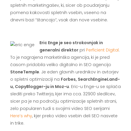
spletnih marketingašev, ki, sicer ob poudarjanju
pomena kakovosti spletnih vsebin, vseeno na
dnevni bazi “štancajo”, vsak dan nove vsebine.
.
Eric Enge je seo strokovnjak in
generalni direktor
pri
Perficient Digital
.
To je nagrajena marketinška agencija, ki je pred
časom pridobila veliko digitalno in SEO agencijo
StoneTemple
. Je eden glavnih urednikov in avtorjev
o spletni optimizaciji na
Forbes, SearchEngineLand-
u, CopyBlogger-ju in Moz-u
. Eric-u Enge-u se splača
slediti preko Twitterja, kjer ima cca. 32900 sledilcev,
sicer pa je na področju optimizacije spletnih strani,
zelo popularen tudi s svojimi video SEO serijami
Here’s why
, kjer preko video vsebin deli SEO nasvete
in trike.