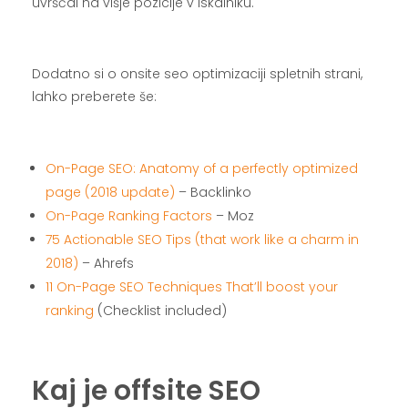
uvrščal na višje pozicije v iskalniku.
.
Dodatno si o onsite seo optimizaciji spletnih strani,
lahko preberete še:
.
On-Page SEO: Anatomy of a perfectly optimized
page (2018 update)
– Backlinko
On-Page Ranking Factors
– Moz
75 Actionable SEO Tips (that work like a charm in
2018)
– Ahrefs
11 On-Page SEO Techniques That’ll boost your
ranking
(Checklist included)
.
Kaj je offsite SEO