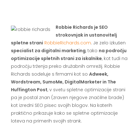
.
.
Robbie Richards je SEO
strokovnjak in ustanovitelj
spletne strani
RobbieRichards.com
. Je zelo izkušen
specialist za digitalni marketing
, tako
na področju
optimizacije spletnih strani za iskalnike
, kot tudi na
področju trženja preko družabnih omrežij. Robbie
Richards sodeluje s firmami kot so
Adweek,
Wordstream, SumoMe, DigitalMarketer in The
Huffington Post
, v svetu spletne optimizacije strani
pa je postal znan (zraven njegove značilne brade)
kot izredni SEO pisec svojih blogov. Na katerih
praktično prikazuje kako se spletne optimizacije
loteva na primerih svojih strank.
.