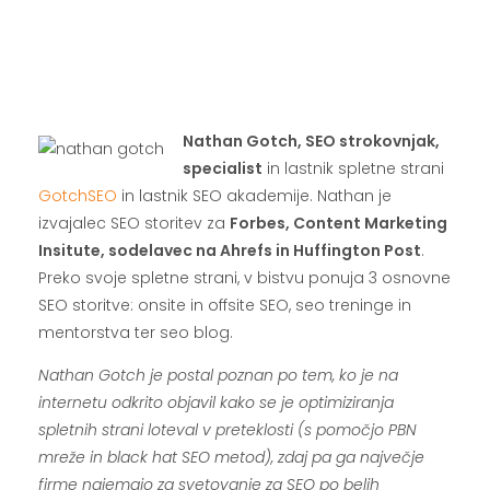
.
.
.
Nathan Gotch, SEO strokovnjak,
specialist
in lastnik spletne strani
GotchSEO
in lastnik SEO akademije. Nathan je
izvajalec SEO storitev za
Forbes, Content Marketing
Insitute, sodelavec na Ahrefs in Huffington Post
.
Preko svoje spletne strani, v bistvu ponuja 3 osnovne
SEO storitve: onsite in offsite SEO, seo treninge in
mentorstva ter seo blog.
Nathan Gotch je postal poznan po tem, ko je na
internetu odkrito objavil kako se je optimiziranja
spletnih strani loteval v preteklosti (s pomočjo PBN
mreže in black hat SEO metod), zdaj pa ga največje
firme najemajo za svetovanje za SEO po belih