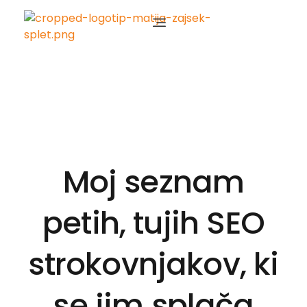
Matija Zajšek
Izobraževanja za digitalni marketing
Moj seznam
petih, tujih SEO
strokovnjakov, ki
se jim splača