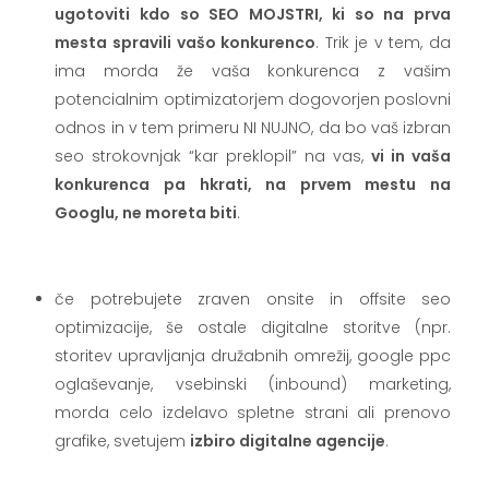
ugotoviti kdo so SEO MOJSTRI, ki so na prva
mesta spravili vašo konkurenco
. Trik je v tem, da
ima morda že vaša konkurenca z vašim
potencialnim optimizatorjem dogovorjen poslovni
odnos in v tem primeru NI NUJNO, da bo vaš izbran
seo strokovnjak “kar preklopil” na vas,
vi in vaša
konkurenca pa hkrati, na prvem mestu na
Googlu, ne moreta biti
.
.
če potrebujete zraven onsite in offsite seo
optimizacije, še ostale digitalne storitve (npr.
storitev upravljanja družabnih omrežij, google ppc
oglaševanje, vsebinski (inbound) marketing,
morda celo izdelavo spletne strani ali prenovo
grafike, svetujem
izbiro digitalne agencije
.
.