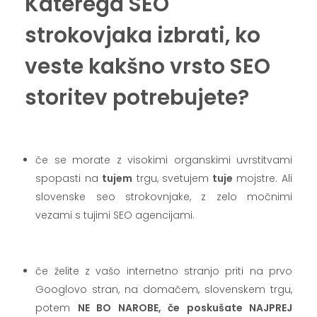
Katerega SEO
strokovjaka izbrati, ko
veste kakšno vrsto SEO
storitev potrebujete?
.
če se morate z visokimi organskimi uvrstitvami
spopasti na
tujem
trgu, svetujem
tuje
mojstre. Ali
slovenske seo strokovnjake, z zelo močnimi
vezami s tujimi SEO agencijami.
.
če želite z vašo internetno stranjo priti na prvo
Googlovo stran, na domačem, slovenskem trgu,
potem
NE BO NAROBE, če poskušate NAJPREJ