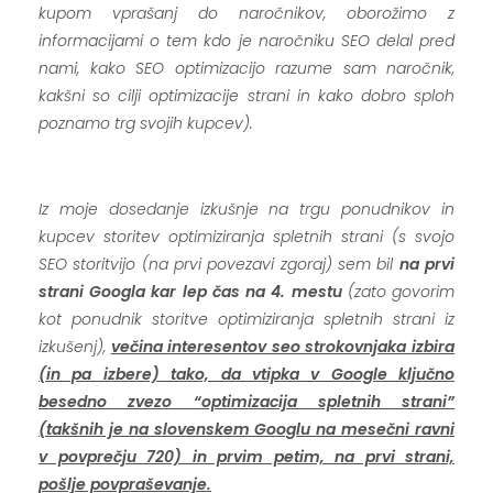
kupom vprašanj do naročnikov, oborožimo z
informacijami o tem kdo je naročniku SEO delal pred
nami, kako SEO optimizacijo razume sam naročnik,
kakšni so cilji optimizacije strani in kako dobro sploh
poznamo trg svojih kupcev).
.
Iz moje dosedanje izkušnje na trgu ponudnikov in
kupcev storitev optimiziranja spletnih strani (s svojo
SEO storitvijo (na prvi povezavi zgoraj) sem bil
na prvi
strani Googla kar lep čas na 4. mestu
(zato govorim
kot ponudnik storitve optimiziranja spletnih strani iz
izkušenj),
večina interesentov seo strokovnjaka izbira
(in pa izbere) tako, da vtipka v Google ključno
besedno zvezo “optimizacija spletnih strani”
(takšnih je na slovenskem Googlu na mesečni ravni
v povprečju 720) in prvim petim, na prvi strani,
pošlje povpraševanje.