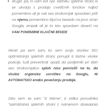
drugič pa, ni vam kot npr. lastniku spletne strani, ki
se ukvarja s prodajo cvetličnih lončkov najbrž
pomembno ali je vaš seo strokovnjak sposoben priti
na
njemu
pomembno ključno besedo na prvo stran
Googla, ampak ali je to isto sposoben doseči na
VAM POMEMBNE KLJUČNE BESEDE
.
Hkrati pa sem sam, ko sem svojo storitev SEO
optimiziranja spletnih strani, ponujal iz lastne visoke
pozicije, tudi prevečkrat opazil, da podjetniki pri izbiri
seo strokovnjakov
sploh niso pomislili na to, da
visoka organska uvrstitev na Googlu, NI
AVTOMATSKO enako povečanju prodaje.
.
Zato sem se sam “iz tekme”, iz vidika ponudnika
“opimiziranja spletnih strani z namenom doseganja