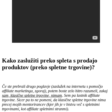
.
Kako zaslužiti preko spleta s prodajo
produktov (preko spletne trgovine)?
.
Če ste prebrali drugo poglavje (zaslužek na internetu s pomočjo
affiliate marketinga, zgoraj), potem boste zelo hitro razumeli, zakaj
sam, klasične spletne trgovine, nimam
. Sem pa lastnik affiliate
trgovine. Sicer pa to
ne pomeni, da klasične spletne trgovine nima
precej mojih mentorirancev (kjer jih je v bistvu več s spletnimi
trgovinami, kot affiliate spletnimi stranmi).