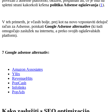
povezan z adsense platformo, okužen, pospaman ali, če je bila na
spletni strani kakorkoli kršena
politika Adsense oglaševanja
(
1
).
.
V teh primerih, je včasih bolje, prej kot na novo vzpostaviti delujoč
račun za Adsense, poiskati
Google Adsense alternative
(ki tudi
omogočajo zaslužek na internetu, a preko svojih oglaševalskih
platform).
.
7 Google adsense alternativ:
.
Amazon Assosiates
Yllix
RevenueHits
PopCash
Infolinks
PopAds
.
Kako zaslužiti s SEO optimizacijo