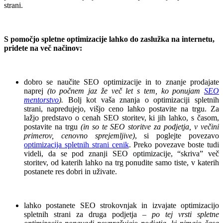
strani.
.
S pomočjo spletne optimizacije lahko do zaslužka na internetu,
pridete na več načinov:
.
dobro se naučite SEO optimizacije in to znanje prodajate
naprej
(to počnem jaz že več let s tem, ko ponujam
SEO
mentorstvo
).
Bolj kot vaša znanja o optimizaciji spletnih
strani, napredujejo, višjo ceno lahko postavite na trgu. Za
lažjo predstavo o cenah SEO storitev, ki jih lahko, s časom,
postavite na trgu
(in so te SEO storitve za podjetja, v večini
primerov, cenovno sprejemljive)
, si poglejte povezavo
optimizacija spletnih strani cenik
. Preko povezave boste tudi
videli, da se pod znanji SEO optimizacije, “skriva” več
storitev, od katerih lahko na trg ponudite samo tiste, v katerih
postanete res dobri in uživate.
.
lahko postanete SEO strokovnjak in izvajate optimizacijo
spletnih strani za druga podjetja –
po tej vrsti spletne