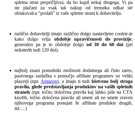
spletna stran prepričljiva), da bo kupil nekaj drugega. Vi pa
ste plačani za vsak tak nakup od trenutka odkar ste
obiskovalca “poslali” iz vaše spletne strani k dobavitelju.
.
različni dobavitelji imajo različno dolgo nastavljene cookie-je
kako dolgo velja
obdobje upravičenosti do provizije
,
generalno pa je to obdobje dolgo
od 30 do 60 dni
(pri
nekaterih tudi 120 dni).
.
najbolj znani ponudniki možnosti dodatnega ali čisto zares,
pasivnega zaslužka s pomočjo affiliate programov so veliki
playerji (npr.
Amazon
), a imajo ti tudi
bistveno bolj stroga
pravila, glede predstavljanja produktov na vaših spletnih
straneh
(npr. točno določena pravila kaj lahko piše na CTA
knofih, točno določena pravila ali smete ali ne smete zraven
njihovega programa ponujati še affiliate produkte drugih,
itd….)
.
.