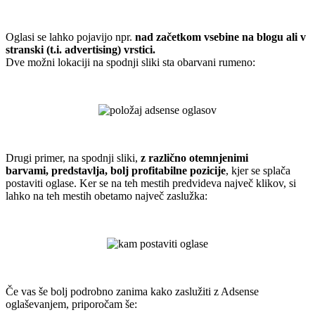
.
Oglasi se lahko pojavijo npr.
nad začetkom vsebine na blogu ali v
stranski (t.i. advertising) vrstici.
Dve možni lokaciji na spodnji sliki sta obarvani rumeno:
.
.
Drugi primer, na spodnji sliki,
z različno otemnjenimi
barvami, predstavlja, bolj profitabilne pozicije
, kjer se splača
postaviti oglase. Ker se na teh mestih predvideva največ klikov, si
lahko na teh mestih obetamo največ zaslužka:
.
.
Če vas še bolj podrobno zanima kako zaslužiti z Adsense
oglaševanjem, priporočam še: