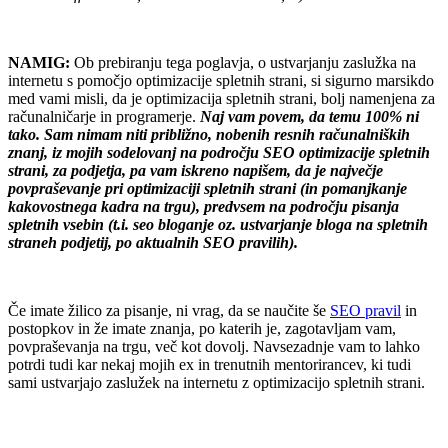
.
NAMIG:
Ob prebiranju tega poglavja, o ustvarjanju zaslužka na
internetu s pomočjo optimizacije spletnih strani, si sigurno marsikdo
med vami misli, da je optimizacija spletnih strani, bolj namenjena za
računalničarje in programerje.
Naj vam povem, da temu 100% ni
tako. Sam nimam niti približno, nobenih resnih računalniških
znanj, iz mojih sodelovanj na področju SEO optimizacije spletnih
strani, za podjetja, pa vam iskreno napišem, da je največje
povpraševanje pri optimizaciji spletnih strani (in pomanjkanje
kakovostnega kadra na trgu), predvsem na področju pisanja
spletnih vsebin (t.i. seo bloganje oz. ustvarjanje bloga na spletnih
straneh podjetij, po aktualnih SEO pravilih).
.
Če imate žilico za pisanje, ni vrag, da se naučite še
SEO pravil
in
postopkov in že imate znanja, po katerih je, zagotavljam vam,
povpraševanja na trgu, več kot dovolj. Navsezadnje vam to lahko
potrdi tudi kar nekaj mojih ex in trenutnih mentorirancev, ki tudi
sami ustvarjajo zaslužek na internetu z optimizacijo spletnih strani.
.