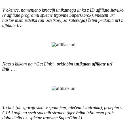
.
V okence, namenjeno kreaciji unikatnega linka z ID affiliate številko
(v affiliate programu spletne trgovine SuperObrok), vnesem url
naslov msm izdelka (ali izdelkov), za katere(ga) želim pridobiti url z
affiliate ID.
.
.
Nato s klikom na “Get Link”, pridobim
unikaten affiliate url
link….
.
.
Ta link (na zgornji sliki, v spodnjem, rdečem kvadratku), prilepim v
CTA knofe na vseh spletnih straneh (kjer želim tržiti msm prah
dobavitelja oz. spletne trgovine SuperObrok)