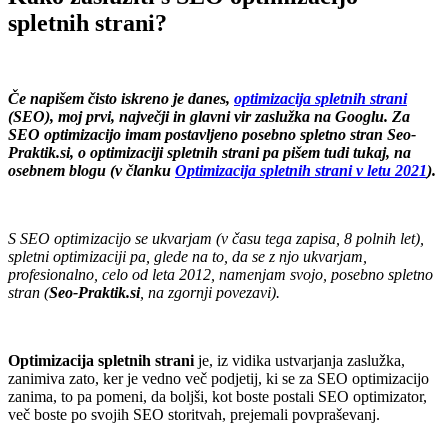
spletnih strani?
.
Če napišem čisto iskreno je danes,
optimizacija spletnih strani
(SEO), moj prvi, največji in glavni vir zaslužka na Googlu. Za
SEO optimizacijo imam postavljeno posebno spletno stran Seo-
Praktik.si, o optimizaciji spletnih strani pa pišem tudi tukaj, na
osebnem blogu (v članku
Optimizacija spletnih strani v letu 2021
).
.
S SEO optimizacijo se ukvarjam (v času tega zapisa, 8 polnih let),
spletni optimizaciji pa, glede na to, da se z njo ukvarjam,
profesionalno, celo od leta 2012, namenjam svojo, posebno spletno
stran (
Seo-Praktik.si
, na zgornji povezavi).
.
Optimizacija spletnih strani
je, iz vidika ustvarjanja zaslužka,
zanimiva zato, ker je vedno več podjetij, ki se za SEO optimizacijo
zanima, to pa pomeni, da boljši, kot boste postali SEO optimizator,
več boste po svojih SEO storitvah, prejemali povpraševanj.