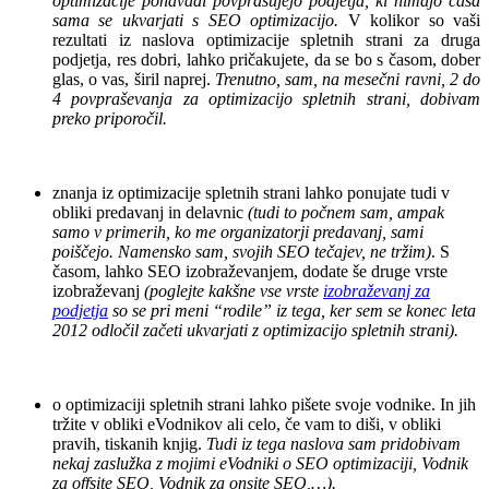
optimizacije ponavadi povprašujejo podjetja, ki nimajo časa
sama se ukvarjati s SEO optimizacijo.
V kolikor so vaši
rezultati iz naslova optimizacije spletnih strani za druga
podjetja, res dobri, lahko pričakujete, da se bo s časom, dober
glas, o vas, širil naprej.
Trenutno, sam, na mesečni ravni, 2 do
4 povpraševanja za optimizacijo spletnih strani, dobivam
preko priporočil.
.
znanja iz optimizacije spletnih strani lahko ponujate tudi v
obliki predavanj in delavnic
(tudi to počnem sam, ampak
samo v primerih, ko me organizatorji predavanj, sami
poiščejo. Namensko sam, svojih SEO tečajev, ne tržim)
. S
časom, lahko SEO izobraževanjem, dodate še druge vrste
izobraževanj
(poglejte kakšne vse vrste
izobraževanj za
podjetja
so se pri meni “rodile” iz tega, ker sem se konec leta
2012 odločil začeti ukvarjati z optimizacijo spletnih strani).
.
o optimizaciji spletnih strani lahko pišete svoje vodnike. In jih
tržite v obliki eVodnikov ali celo, če vam to diši, v obliki
pravih, tiskanih knjig.
Tudi iz tega naslova sam pridobivam
nekaj zaslužka z mojimi eVodniki o SEO optimizaciji, Vodnik
za offsite SEO, Vodnik za onsite SEO,…).