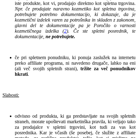
iste produkte, kot vi, prodajajo direktno kot spletna trgovina.
Npr. če prodajate naravno kozmetiko kot spletna trgovina,
potrebujete potrebno dokumentacijo, ki dokazuje, da je
kozmetični izdelek varen za potrošnika in skladen z zakonom,
glavni del te dokumentacije pa je Poročilo o varnosti
kozmetičnega izdelka (
2
). Če ste spletni posrednik, te
dokumentacije,
ne potrebujete.
.
če pri spletnem ponudniku, ki ponuja zaslužek na internetu
preko affiliate programa, ni navedeno drugače, lahko na eni
(ali več svojih spletnih strani),
tržite za več ponudnikov
hkrati
.
.
Slabosti:
.
odvisno od produkta, ki ga predstavljate na svojih spletnih
straneh, morate upoštevati marketinška pravila, ki veljajo tako
za prodajalce v spletni trgovini, kot tudi za vas kot
posrednika. Kar je včasih (še posebej, če služite z affiliate