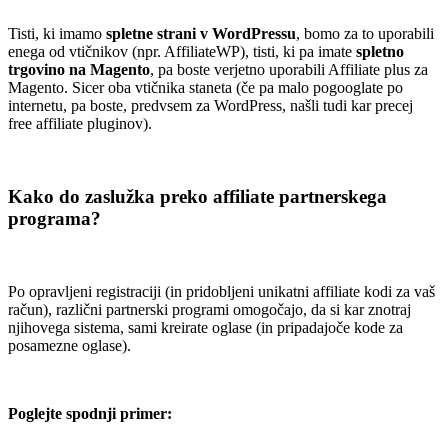
Tisti, ki imamo
spletne strani v WordPressu
, bomo za to uporabili
enega od vtičnikov (npr. AffiliateWP), tisti, ki pa imate
spletno
trgovino na Magento
, pa boste verjetno uporabili Affiliate plus za
Magento. Sicer oba vtičnika staneta (če pa malo pogooglate po
internetu, pa boste, predvsem za WordPress, našli tudi kar precej
free affiliate pluginov).
.
Kako do zaslužka preko affiliate partnerskega
programa?
.
Po opravljeni registraciji (in pridobljeni unikatni affiliate kodi za vaš
račun), različni partnerski programi omogočajo, da si kar znotraj
njihovega sistema, sami kreirate oglase (in pripadajoče kode za
posamezne oglase).
.
Poglejte spodnji primer:
.