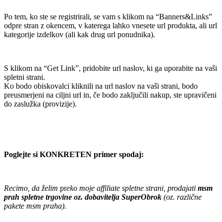
Po tem, ko ste se registrirali, se vam s klikom na “Banners&Links”
odpre stran z okencem, v katerega lahko vnesete url produkta, ali url
kategorije izdelkov (ali kak drug url ponudnika).
.
S klikom na “Get Link”, pridobite url naslov, ki ga uporabite na vaši
spletni strani.
Ko bodo obiskovalci kliknili na url naslov na vaši strani, bodo
preusmerjeni na ciljni url in, če bodo zaključili nakup, ste upravičeni
do zaslužka (provizije).
.
.
Poglejte si KONKRETEN primer spodaj:
.
Recimo, da želim
pr
eko moje affiliate spletne strani, prodajati
msm
prah spletne trgovine oz. dobavitelja SuperObrok
(oz. različne
pakete msm praha).