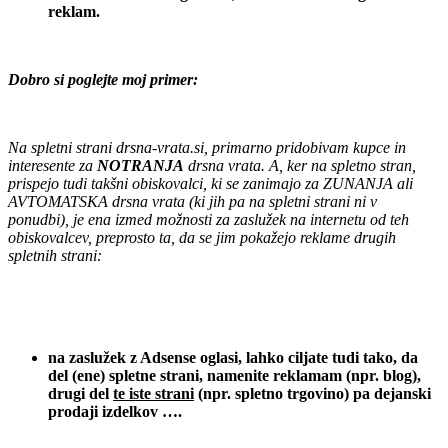
reklam.
.
Dobro si poglejte moj primer:
.
Na spletni strani drsna-vrata.si, primarno pridobivam kupce in
interesente za
NOTRANJA
drsna vrata. A, ker na spletno stran,
prispejo tudi takšni obiskovalci, ki se zanimajo za ZUNANJA ali
AVTOMATSKA drsna vrata (ki jih pa na spletni strani ni v
ponudbi), je ena izmed možnosti za zaslužek na internetu od teh
obiskovalcev, preprosto ta, da se jim pokažejo reklame drugih
spletnih strani:
.
.
na zaslužek z Adsense oglasi, lahko ciljate tudi tako, da
del (ene) spletne strani, namenite reklamam (npr. blog),
drugi del
te iste strani
(npr. spletno trgovino) pa dejanski
prodaji izdelkov ….
.