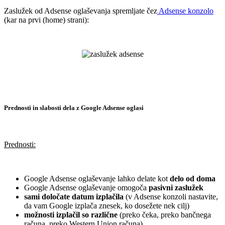
Zaslužek od Adsense oglaševanja spremljate čez
Adsense konzolo
(kar na prvi (home) strani):
.
.
.
Prednosti in slabosti dela z Google Adsense oglasi
.
Prednosti:
..
Google Adsense oglaševanje lahko delate kot
delo od doma
Google Adsense oglaševanje omogoča
pasivni zaslužek
sami določate datum izplačila
(v Adsense konzoli nastavite,
da vam Google izplača znesek, ko dosežete nek cilj)
možnosti izplačil so različne
(preko čeka, preko bančnega
računa, preko Western Union računa)