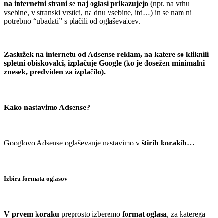
na internetni strani se naj oglasi prikazujejo
(npr. na vrhu
vsebine, v stranski vrstici, na dnu vsebine, itd…) in se nam ni
potrebno “ubadati” s plačili od oglaševalcev.
.
Zaslužek na internetu od Adsense reklam, na katere so kliknili
spletni obiskovalci, izplačuje Google (ko je dosežen minimalni
znesek, predviden za izplačilo).
.
Kako nastavimo Adsense?
.
Googlovo Adsense oglaševanje nastavimo v
štirih korakih…
.
Izbira formata oglasov
.
V prvem koraku
preprosto izberemo
format oglasa
, za katerega