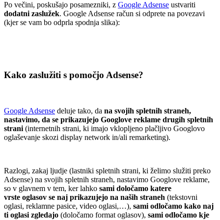
Po večini, poskušajo posamezniki, z
Google Adsense
ustvariti
dodatni zaslužek
. Google Adsense račun si odprete na povezavi
(kjer se vam bo odprla spodnja slika):
.
.
Kako zaslužiti s pomočjo Adsense?
.
Google Adsense
deluje tako, da
na svojih spletnih straneh,
nastavimo, da se prikazujejo Googlove reklame drugih spletnih
strani
(internetnih strani, ki imajo vklopljeno plačljivo Googlovo
oglaševanje skozi display network in/ali remarketing).
.
Razlogi, zakaj ljudje (lastniki spletnih strani, ki želimo služiti preko
Adsense) na svojih spletnih straneh, nastavimo Googlove reklame,
so v glavnem v tem, ker lahko
sami določamo katere
vrste oglasov se naj prikazujejo na naših straneh
(tekstovni
oglasi, reklamne pasice, video oglasi,…),
sami odločamo kako naj
ti oglasi zgledajo
(določamo format oglasov),
sami odločamo kje