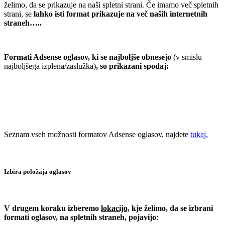
želimo, da se prikazuje na naši spletni strani. Če imamo več spletnih
strani, se
lahko isti format prikazuje na več naših internetnih
straneh…..
.
Formati Adsense oglasov, ki se najboljše obnesejo
(v smislu
najboljšega izplena/zaslužka)
, so prikazani spodaj:
.
.
Seznam vseh možnosti formatov Adsense oglasov, najdete
tukaj.
.
Izbira položaja oglasov
.
V drugem koraku izberemo
lokacijo,
kje želimo, da se izbrani
formati oglasov, na spletnih straneh, pojavijo
: