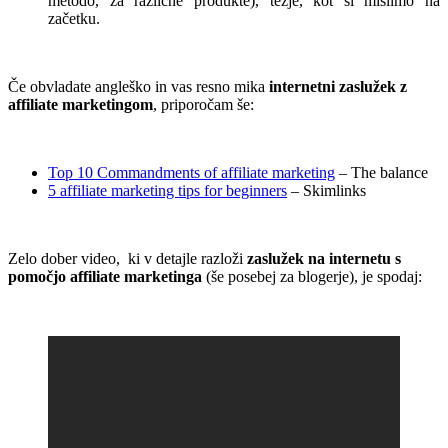
metodo, za različne produkte), težje, kot si mislimo na
začetku.
.
Če obvladate angleško in vas resno mika
internetni zaslužek z
affiliate marketingom
, priporočam še:
.
Top 10 Commandments of affiliate marketing
– The balance
5 affiliate marketing tips for beginners
– Skimlinks
.
Zelo dober video, ki v detajle razloži
zaslužek na internetu s
pomočjo affiliate marketinga
(še posebej za blogerje), je spodaj:
.