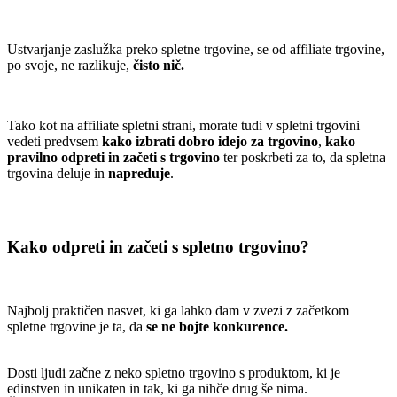
.
Ustvarjanje zaslužka preko spletne trgovine, se od affiliate trgovine,
po svoje, ne razlikuje,
čisto nič.
.
Tako kot na affiliate spletni strani, morate tudi v spletni trgovini
vedeti predvsem
kako izbrati dobro idejo za trgovino
,
kako
pravilno odpreti in začeti s trgovino
ter poskrbeti za to, da spletna
trgovina deluje in
napreduje
.
.
..
Kako odpreti in začeti s spletno trgovino?
.
Najbolj praktičen nasvet, ki ga lahko dam v zvezi z začetkom
spletne trgovine je ta, da
se
ne bojte konkurence.
.
Dosti ljudi začne z neko spletno trgovino s produktom, ki je
edinstven in unikaten in tak, ki ga nihče drug še nima.