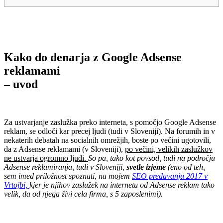
.
.
Kako do denarja z Google Adsense
reklamami
– uvod
.
Za ustvarjanje zaslužka preko interneta, s pomočjo Google Adsense
reklam, se odloči kar precej ljudi (tudi v Sloveniji). Na forumih in v
nekaterih debatah na socialnih omrežjih, boste po večini ugotovili,
da z Adsense reklamami (v Sloveniji),
po večini, velikih zaslužkov
ne ustvarja ogromno ljudi.
So pa, tako kot povsod, tudi na področju
Adsense reklamiranja, tudi v Sloveniji,
svetle izjeme
(eno od teh,
sem imed priložnost spoznati, na mojem
SEO predavanju 2017 v
Vrtojbi,
kjer je njihov zaslužek na internetu od Adsense reklam tako
velik, da od njega živi cela firma, s 5 zaposlenimi).
.