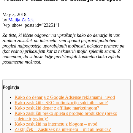
May 3, 2018
by
Matija Zajšek
[wp_show_posts id=”23251″]
Za tiste, ki iščete odgovor na vprašanje kako do denarja in vas
zanima zaslužek na internetu, sem spodaj pripravil podroben
pregled najpogosteje uporabljanih možnosti, nekatere primere pa
(kot vedno) prikazujem kar iz nekaterih mojih spletnih strani. Z
namenom, da si boste lažje predstavljali konkretno kako zgleda
posamezna možnost.
.
Poglavja
Kako do denarja z Google Adsense reklamami– uvod
Kako zaslužiti s SEO optimizacijo spletnih strani?
Kako zaslužiti denar z affiliate marketingom?
Kako zaslužiti preko spleta s prodajo produktov (preko
spletne trgovine)?
Kako zaslužiti na internetu z blogom – uvod
Zaključek – Zaslužek na internetu – mit ali resnica?