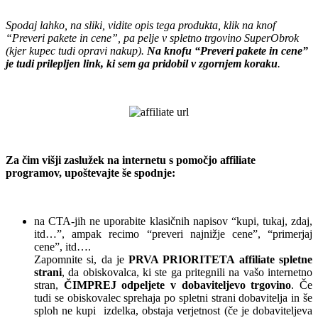
.
Spodaj lahko, na sliki, vidite opis tega produkta, klik na knof
“Preveri pakete in cene”, pa pelje v spletno trgovino SuperObrok
(kjer kupec tudi opravi nakup).
Na knofu “Preveri pakete in cene”
je tudi prilepljen link, ki sem ga pridobil v zgornjem koraku
.
.
.
Za čim višji zaslužek na internetu s pomočjo affiliate
programov, upoštevajte še spodnje:
.
na CTA-jih ne uporabite klasičnih napisov “kupi, tukaj, zdaj,
itd…”, ampak recimo “preveri najnižje cene”, “primerjaj
cene”, itd….
Zapomnite si, da je
PRVA PRIORITETA affiliate spletne
strani
, da obiskovalca, ki ste ga pritegnili na vašo internetno
stran,
ČIMPREJ odpeljete v dobaviteljevo trgovino
. Če
tudi se obiskovalec sprehaja po spletni strani dobavitelja in še
sploh ne kupi izdelka, obstaja verjetnost (če je dobaviteljeva