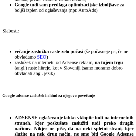
Google tudi sam predlaga optimizacijske izboljšave
za
boljši izplen od oglaševanja (npr. AutoAds)
.
Slabosti:
.
večanje zaslužka raste zelo počasi
(še počasneje pa, če ne
obvladamo
SEO
)
zaslužek na internetu od Adsense reklam,
na tujem trgu
(angl.) raste hitreje, kot v Sloveniji (samo moramo dobro
obvladati angl. jezik)
.
Google adsense zaslužek in hinti za njegovo povečanje
.
ADSENSE oglaševanje lahko vklopite tudi na internetnih
straneh, kjer poskušate zaslužiti tudi preko drugih
načinov. Nikjer ne piše, da na neki spletni strani, kjer
služite na nek drug način, ne sme biti Google Adsense