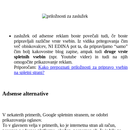
.
.
zaslužek od adsense reklam boste povečali tudi, če boste
pripravljali različne vrste vsebin. Iz vidika pritegovanja čim
več obiskovalcev, NI EDINA pot ta, da pripravljamo “samo”
čim bolj kakovostne blog zapise, ampak tudi
druge vrste
spletnih vsebin
(npr. Youtube videe) in tudi na njih
omogočite prikazovanje reklam.
Priporočam:
Kako prepoznati priložnosti za pripravo vsebin
na spletni strani?
.
Adsense alternative
.
V nekaterih primerih, Google spletnim stranem, ne odobri
prikazovanja oglasov.
To v glavnem velja v primerih, ko je internetna stran ali račun,