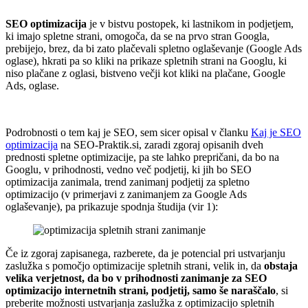
.
SEO optimizacija
je v bistvu postopek, ki lastnikom in podjetjem,
ki imajo spletne strani, omogoča, da se na prvo stran Googla,
prebijejo, brez, da bi zato plačevali spletno oglaševanje (Google Ads
oglase), hkrati pa so kliki na prikaze spletnih strani na Googlu, ki
niso plačane z oglasi, bistveno večji kot kliki na plačane, Google
Ads, oglase.
.
Podrobnosti o tem kaj je SEO, sem sicer opisal v članku
Kaj je SEO
optimizacija
na SEO-Praktik.si, zaradi zgoraj opisanih dveh
prednosti spletne optimizacije, pa ste lahko prepričani, da bo na
Googlu, v prihodnosti, vedno več podjetij, ki jih bo SEO
optimizacija zanimala, trend zanimanj podjetij za spletno
optimizacijo (v primerjavi z zanimanjem za Google Ads
oglaševanje), pa prikazuje spodnja študija (vir 1):
Če iz zgoraj zapisanega, razberete, da je potencial pri ustvarjanju
zaslužka s pomočjo optimizacije spletnih strani, velik in, da
obstaja
velika verjetnost, da bo v prihodnosti zanimanje za SEO
optimizacijo internetnih strani, podjetij, samo še naraščalo
, si
preberite možnosti ustvarjanja zaslužka z optimizacijo spletnih