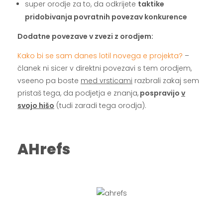
super orodje za to, da odkrijete
taktike
pridobivanja povratnih povezav konkurence
Dodatne povezave v zvezi z orodjem:
Kako bi se sam danes lotil novega e projekta?
–
članek ni sicer v direktni povezavi s tem orodjem,
vseeno pa boste
med vrsticami
razbrali zakaj sem
pristaš tega, da podjetja e znanja,
pospravijo
v
svojo hišo
(tudi zaradi tega orodja).
.
AHrefs
.
.