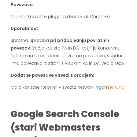
Povezava:
MozBar
(naložite plugin za Firefox ali Chrome)
Uporabnost:
Sprotna uporaba
pri pridobivanju povratnih
povezav.
Večja kot sta PA in DA, “težji” je konkurent.
Težje je na strani dobiti povratno povezavo, vendar
ima povezava iz strani z visokim PA in DA, večjo težo.
Dodatne povezave v zvezi z orodjem:
Malo koristne “teorije” v zvezi z networkingom
je tukaj
.
.
Google Search Console
(stari Webmasters