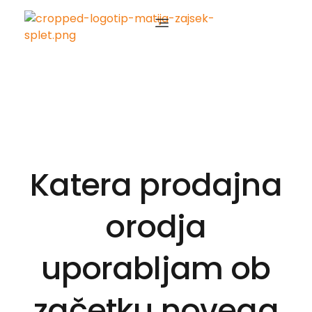
Matija Zajšek
Izobraževanja za digitalni marketing
Katera prodajna
orodja
uporabljam ob
začetku novega