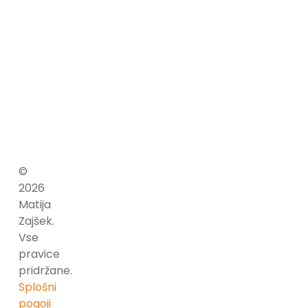
v
rokavu
ima
kopico
primerov.
©
2026
Matija
Zajšek.
Vse
pravice
pridržane.
Splošni
pogoji