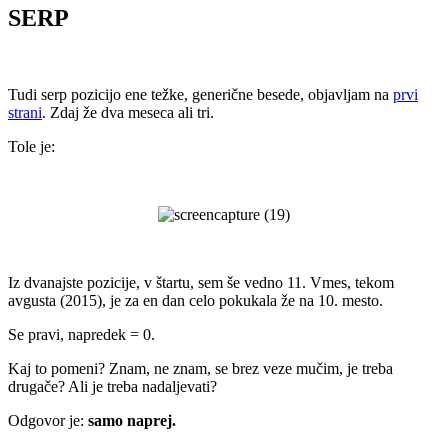
SERP
.
Tudi serp pozicijo ene težke, generične besede, objavljam na
prvi
strani
. Zdaj že dva meseca ali tri.
Tole je:
.
.
Iz dvanajste pozicije, v štartu, sem še vedno 11. Vmes, tekom
avgusta (2015), je za en dan celo pokukala že na 10. mesto.
Se pravi, napredek = 0.
Kaj to pomeni? Znam, ne znam, se brez veze mučim, je treba
drugače? Ali je treba nadaljevati?
Odgovor je:
samo naprej.