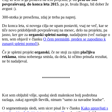
povpraševanj, do konca leta 2015
, pa je, hvala Bogu, bil dober že
avgust :).
300-stotka je presežena, zdaj je treba pa naprej.
Do konca leta, si novega cilja ne upam postaviti, vsaj ne več, kar se
tiče novo pridobljenih povpraševanj na mesec, delo na projektu, pa
jasno, ker gre za
organski spletni nastop
, nadaljujem (več razlage o
tem, sem objavil v članku
O čem premisliti, preden se zapodimo k
zunanji spletni pomoči
).
Če je spletni projekt
organski
, če ne stoji za njim
plačljiva
reklama
, nima nobenega smisla, da dela, ki očitno prinaša rezultat,
ne bi nadaljeval.
.
**************
.
Kot sem obljubil višje, spodaj sledi malenkost bolj podrobna
razlaga, zakaj zgornjih številk, nimam “samo za navadne leadse”.
O segmentiranju sledi, sem sicer pisal že v članku
Kako upravljati s