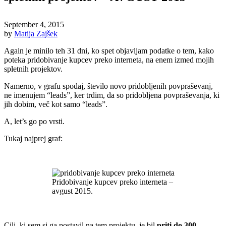
September 4, 2015
by
Matija Zajšek
Again je minilo teh 31 dni, ko spet objavljam podatke o tem, kako
poteka pridobivanje kupcev preko interneta, na enem izmed mojih
spletnih projektov.
Namerno, v grafu spodaj, število novo pridobljenih povpraševanj,
ne imenujem “leads”, ker trdim, da so pridobljena povpraševanja, ki
jih dobim, več kot samo “leads”.
A, let’s go po vrsti.
Tukaj najprej graf:
.
Pridobivanje kupcev preko interneta –
avgust 2015.
.
Cilj, ki sem si ga postavil na tem projektu, je bil
priti do 300