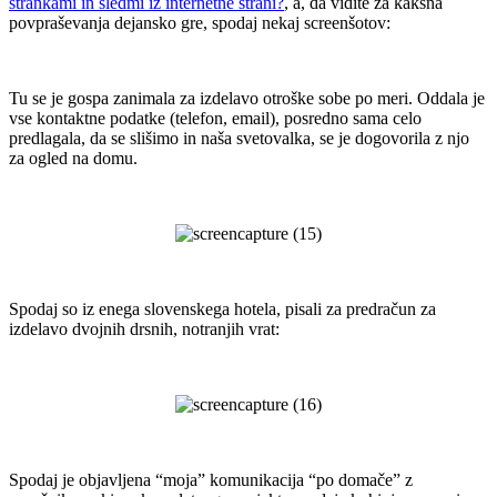
strankami in sledmi iz internetne strani?
, a, da vidite za kakšna
povpraševanja dejansko gre, spodaj nekaj screenšotov:
.
Tu se je gospa zanimala za izdelavo otroške sobe po meri. Oddala je
vse kontaktne podatke (telefon, email), posredno sama celo
predlagala, da se slišimo in naša svetovalka, se je dogovorila z njo
za ogled na domu.
.
.
Spodaj so iz enega slovenskega hotela, pisali za predračun za
izdelavo dvojnih drsnih, notranjih vrat:
.
.
Spodaj je objavljena “moja” komunikacija “po domače” z