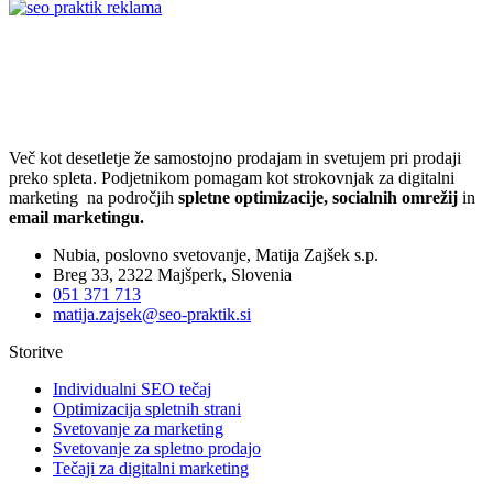
Več kot desetletje že samostojno prodajam in svetujem pri prodaji
preko spleta. Podjetnikom pomagam kot strokovnjak za digitalni
marketing na področjih
spletne optimizacije, socialnih omrežij
in
email marketingu.
Nubia, poslovno svetovanje, Matija Zajšek s.p.
Breg 33, 2322 Majšperk, Slovenia
051 371 713
matija.zajsek@seo-praktik.si
Storitve
Individualni SEO tečaj
Optimizacija spletnih strani
Svetovanje za marketing
Svetovanje za spletno prodajo
Tečaji za digitalni marketing