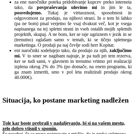
za ene naročnike poteka pridobivanje kupcev preko interneta
tako, da
povpraševanja ulovimo mi
in jim le ta,
posredujemo.
Tukaj je virtuoznost, sposobnost in
odgovornost za prodajo, na njihovi strani. In o tem bi lahko
(pa ne bom) pisal verjetno še vsaj dvakrat več, kot je vsega
napisanega na tej spletni strani in vseh ostalih mojih spletnih
projektih, skupaj. A ne bom, ker se raje ugriznem v jezik in se
(trenutno) oglašam samo v temah, ki se tičejo spletnega
marketinga. O prodaji pa naj čevlje sodi herr Kopitar.
eni naročniki sodelujejo tako, da prodajo za njih,
zaključimo
mi.
V to smer se nagibam najraje, je pa tudi pri tem rezerva,
ker se tudi sami, v glavnem in trenutno vrtimo pri realizaciji
izplena okrog 2% do 3% (po domače, na enem programu, ki
ga znam izmeriti, smo v pol leta realizirali prodajo okrog
40.000€).
.
Situacija, ko postane marketing nadležen
.
Tole kar boste prebrali v nadaljevanju, bi si na vašem mestu,
zelo dobro vtisnil v spomin.
Še posebej, če se resno poigravate z mislijo, da je preko spletnega