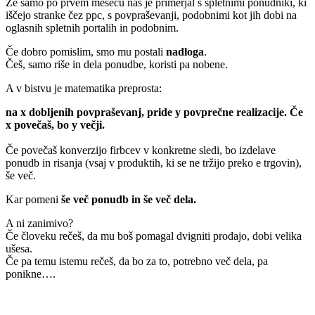
Že samo po prvem mesecu nas je primerjal s spletnimi ponudniki, ki
iščejo stranke čez ppc, s povpraševanji, podobnimi kot jih dobi na
oglasnih spletnih portalih in podobnim.
Če dobro pomislim, smo mu postali
nadloga
.
Češ, samo riše in dela ponudbe, koristi pa nobene.
A v bistvu je matematika preprosta:
na x dobljenih povpraševanj, pride y povprečne realizacije. Če
x povečaš, bo y večji.
Če povečaš konverzijo firbcev v konkretne sledi, bo izdelave
ponudb in risanja (vsaj v produktih, ki se ne tržijo preko e trgovin),
še več.
Kar pomeni
še več ponudb in še več dela.
A ni zanimivo?
Če človeku rečeš, da mu boš pomagal dvigniti prodajo, dobi velika
ušesa.
Če pa temu istemu rečeš, da bo za to, potrebno več dela, pa
ponikne….
.