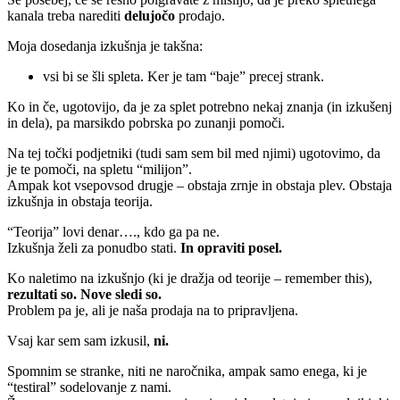
kanala treba narediti
delujočo
prodajo.
Moja dosedanja izkušnja je takšna:
vsi bi se šli spleta. Ker je tam “baje” precej strank.
Ko in če, ugotovijo, da je za splet potrebno nekaj znanja (in izkušenj
in dela), pa marsikdo pobrska po zunanji pomoči.
Na tej točki podjetniki (tudi sam sem bil med njimi) ugotovimo, da
je te pomoči, na spletu “milijon”.
Ampak kot vsepovsod drugje – obstaja zrnje in obstaja plev. Obstaja
izkušnja in obstaja teorija.
“Teorija” lovi denar…., kdo ga pa ne.
Izkušnja želi za ponudbo stati.
In opraviti posel.
Ko naletimo na izkušnjo (ki je dražja od teorije – remember this),
rezultati so. Nove sledi so.
Problem pa je, ali je naša prodaja na to pripravljena.
Vsaj kar sem sam izkusil,
ni.
Spomnim se stranke, niti ne naročnika, ampak samo enega, ki je
“testiral” sodelovanje z nami.