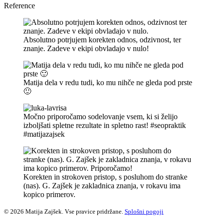
Reference
Absolutno potrjujem korekten odnos, odzivnost, ter
znanje. Zadeve v ekipi obvladajo v nulo!
Matija dela v redu tudi, ko mu nihče ne gleda pod prste
🙂
Močno priporočamo sodelovanje vsem, ki si želijo
izboljšati spletne rezultate in spletno rast! #seopraktik
#matijazajsek
Korekten in strokoven pristop, s posluhom do stranke
(nas). G. Zajšek je zakladnica znanja, v rokavu ima
kopico primerov.
© 2026 Matija Zajšek. Vse pravice pridržane.
Splošni pogoji