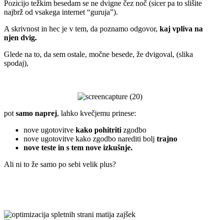
Pozicijo težkim besedam se ne dvigne čez noč (sicer pa to slišite
najbrž od vsakega internet “guruja”).
A skrivnost in hec je v tem, da poznamo odgovor,
kaj vpliva na
njen dvig.
Glede na to, da sem ostale, močne besede, že dvigoval, (slika
spodaj),
.
pot
samo naprej
, lahko kvečjemu prinese:
nove ugotovitve
kako pohitriti
zgodbo
nove ugotovitve kako zgodbo narediti bolj
trajno
nove teste in s tem nove izkušnje.
Ali ni to že samo po sebi velik plus?
.
.