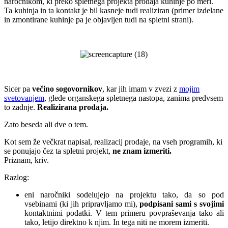
naročnikom, ki preko spletnega projekta prodaja kuhinje po meri.
Ta kuhinja in ta kontakt je bil kasneje tudi realiziran (primer izdelane
in zmontirane kuhinje pa je objavljen tudi na spletni strani).
.
.
Sicer pa
večino sogovornikov
, kar jih imam v zvezi z
mojim
svetovanjem
, glede organskega spletnega nastopa, zanima predvsem
to zadnje.
Realizirana prodaja.
Zato beseda ali dve o tem.
Kot sem že večkrat napisal, realizacij prodaje, na vseh programih, ki
se ponujajo čez ta spletni projekt,
ne znam izmeriti.
Priznam, kriv.
Razlog:
eni naročniki sodelujejo na projektu tako, da so pod
vsebinami (ki jih pripravljamo mi),
podpisani sami s svojimi
kontaktnimi podatki. V tem primeru povpraševanja tako ali
tako, letijo direktno k njim. In tega niti ne morem izmeriti.