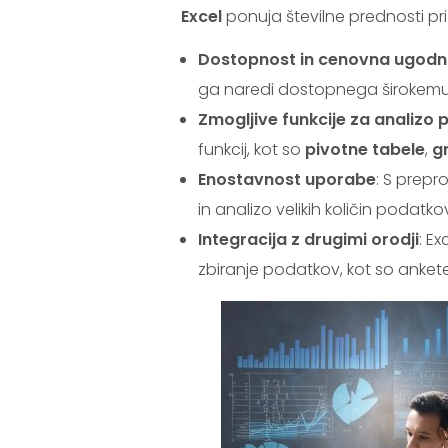
Excel
ponuja številne prednosti pri 
Dostopnost in cenovna ugodn
ga naredi dostopnega širokemu
Zmogljive funkcije za analizo
funkcij, kot so
pivotne tabele
,
gr
Enostavnost uporabe
: S prep
in analizo velikih količin podatko
Integracija z drugimi orodji
: E
zbiranje podatkov, kot so ankete