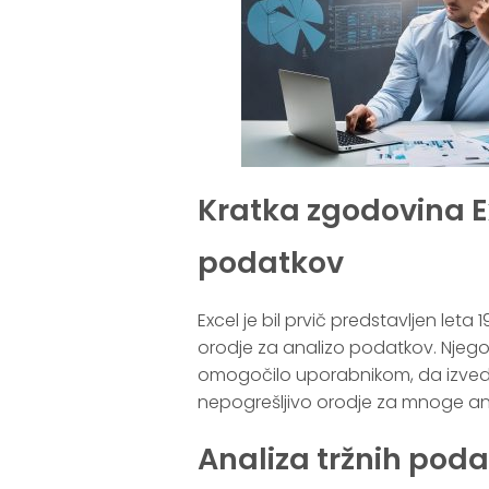
Kratka zgodovina Ex
podatkov
Excel je bil prvič predstavljen leta
orodje za analizo podatkov. Njegove
omogočilo uporabnikom, da izvedejo
nepogrešljivo orodje za mnoge ana
Analiza tržnih pod