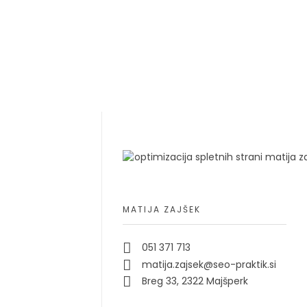
MATIJA ZAJŠEK
051 371 713
matija.zajsek@seo-praktik.si
Breg 33, 2322 Majšperk