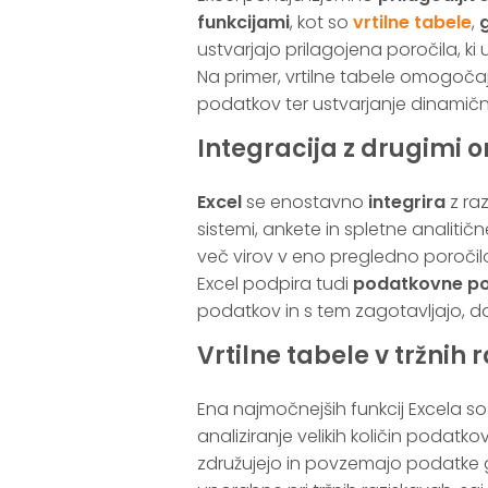
funkcijami
, kot so
vrtilne tabele
,
g
ustvarjajo prilagojena poročila, k
Na primer, vrtilne tabele omogočajo
podatkov ter ustvarjanje dinamični
Integracija z drugimi o
Excel
se enostavno
integrira
z raz
sistemi, ankete in spletne analit
več virov v eno pregledno poročilo
Excel podpira tudi
podatkovne p
podatkov in s tem zagotavljajo, 
Vrtilne tabele v tržnih
Ena najmočnejših funkcij Excela s
analiziranje velikih količin podatko
združujejo in povzemajo podatke gle