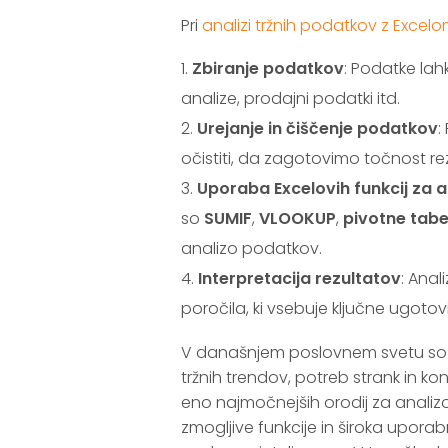
Pri
analizi tržnih podatkov z Excel
Zbiranje podatkov
: Podatke lahk
analize, prodajni podatki itd.
Urejanje in čiščenje podatkov
:
očistiti, da zagotovimo točnost re
Uporaba Excelovih funkcij za a
so
SUMIF
,
VLOOKUP
,
pivotne tabe
analizo podatkov.
Interpretacija rezultatov
: Anal
poročila, ki vsebuje ključne ugotov
V današnjem poslovnem svetu s
tržnih trendov, potreb strank in k
eno najmočnejših orodij za analizo
zmogljive funkcije in široka upora