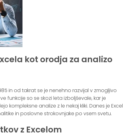
cela kot orodja za analizo
 1985 in od takrat se je nenehno razvijal v zmogljivo
 funkcije so se skozi leta izboljševale, kar je
 kompleksne analize z le nekaj kliki. Danes je Excel
litike in poslovne strokovnjake po vsem svetu.
atkov z Excelom