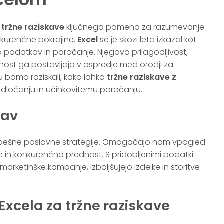
o
tržne raziskave
ključnega pomena za razumevanje
onkurenčne pokrajine.
Excel
se je skozi leta izkazal kot
 podatkov in poročanje. Njegova prilagodljivost,
bnost ga postavljajo v ospredje med orodji za
u bomo raziskali, kako lahko
tržne raziskave z
dločanju in učinkovitemu poročanju.
kav
uspešne poslovne strategije. Omogočajo nam vpogled
e in konkurenčno prednost. S pridobljenimi podatki
marketinške kampanje, izboljšujejo izdelke in storitve
Excela za tržne raziskave