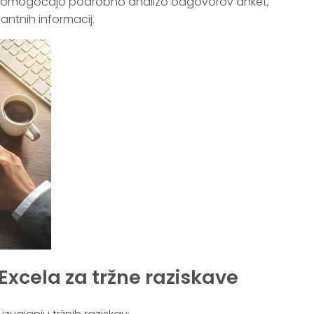
saj omogočajo podrobno analizo odgovorov anket,
antnih informacij.
Excela za tržne raziskave