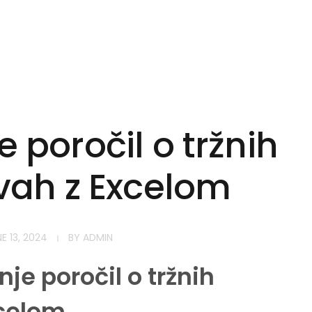
e poročil o tržnih
vah z Excelom
E 13, 2024
BY
ADMIN
je poročil o tržnih
xcelom