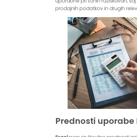
uporabne pri tržnih raziskavah, 
prodajnih podatkov in drugih relev
Prednosti uporabe 