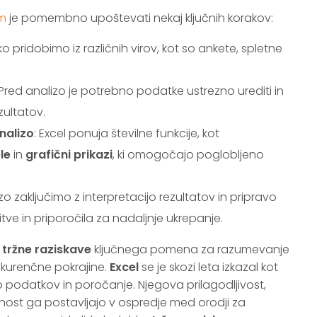
om
je pomembno upoštevati nekaj ključnih korakov:
o pridobimo iz različnih virov, kot so ankete, spletne
 Pred analizo je potrebno podatke ustrezno urediti in
zultatov.
nalizo
: Excel ponuja številne funkcije, kot
le
in
grafični prikazi
, ki omogočajo poglobljeno
izo zaključimo z interpretacijo rezultatov in pripravo
itve in priporočila za nadaljnje ukrepanje.
o
tržne raziskave
ključnega pomena za razumevanje
onkurenčne pokrajine.
Excel
se je skozi leta izkazal kot
 podatkov in poročanje. Njegova prilagodljivost,
bnost ga postavljajo v ospredje med orodji za