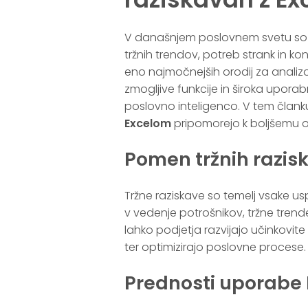
V današnjem poslovnem svetu s
tržnih trendov, potreb strank in k
eno najmočnejših orodij za analizo
zmogljive funkcije in široka upora
poslovno inteligenco. V tem člank
Excelom
pripomorejo k boljšemu o
Pomen tržnih razis
Tržne raziskave so temelj vsake 
v vedenje potrošnikov, tržne trend
lahko podjetja razvijajo učinkovite 
ter optimizirajo poslovne procese.
Prednosti uporabe 