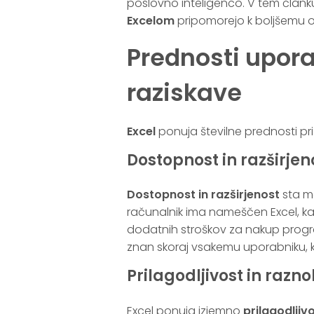
poslovno inteligenco. V tem člank
Excelom
pripomorejo k boljšemu o
Prednosti upora
raziskave
Excel
ponuja številne prednosti pri 
Dostopnost in razširjen
Dostopnost in razširjenost
sta me
računalnik ima nameščen Excel, k
dodatnih stroškov za nakup progr
znan skoraj vsakemu uporabniku, 
Prilagodljivost in razno
Excel ponuja izjemno
prilagodljiv