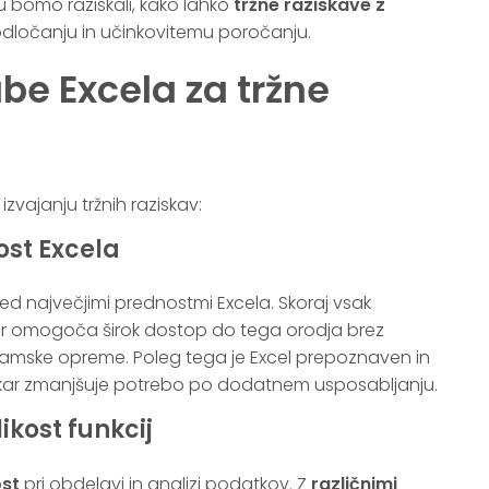
u bomo raziskali, kako lahko
tržne raziskave z
dločanju in učinkovitemu poročanju.
be Excela za tržne
izvajanju tržnih raziskav:
ost Excela
d največjimi prednostmi Excela. Skoraj vsak
ar omogoča širok dostop do tega orodja brez
amske opreme. Poleg tega je Excel prepoznaven in
kar zmanjšuje potrebo po dodatnem usposabljanju.
likost funkcij
ost
pri obdelavi in analizi podatkov. Z
različnimi