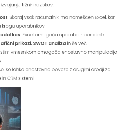
izvajanju tržnih raziskav:
ost
: Skoraj vsak računalnik ima nameščen Excel, kar
 krogu uporabnikov.
 podatkov
: Excel omogoča uporabo naprednih
afični prikazi
,
SWOT analiza
in še več.
rostim vmesnikom omogoča enostavno manipulacijo
v.
xcel se lahko enostavno poveže z drugimi orodji za
 in CRM sistemi.