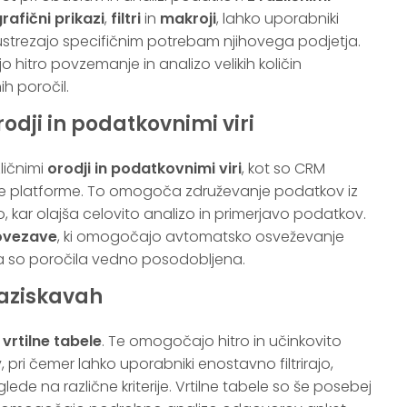
rafični prikazi
,
filtri
in
makroji
, lahko uporabniki
i ustrezajo specifičnim potrebam njihovega podjetja.
 hitro povzemanje in analizo velikih količin
h poročil.
rodji in podatkovnimi viri
ličnimi
orodji in podatkovnimi viri
, kot so CRM
ične platforme. To omogoča združevanje podatkov iz
, kar olajša celovito analizo in primerjavo podatkov.
ovezave
, ki omogočajo avtomatsko osveževanje
da so poročila vedno posodobljena.
 raziskavah
o
vrtilne tabele
. Te omogočajo hitro in učinkovito
v, pri čemer lahko uporabniki enostavno filtrirajo,
de na različne kriterije. Vrtilne tabele so še posebej