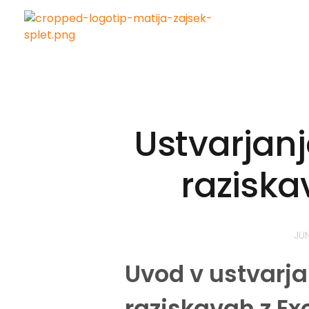
Matija Zajšek
Izobraževanja za digitalni marketing
Ustvarjanj
raziska
JUN
Uvod v ustvarjan
raziskavah z E