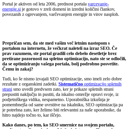
Portal je aktiven od leta 2006, prednost portala
varcevanje-
energije.si
je gotovo v zreli domeni in izredni količini člankov,
povezanih z ogrevanjem, varčevanjem energije in virov nasploh.
Prepričan sem, da ste med vašim več letnim nastopom s
portalom na internetu, že večkrat naleteli na izraz SEO. Če
prav razumem, ste portal gradili celo debelo desetletje brez
pretirane pozornosti na spletno optimizacijo, nato ste se odločili,
da se optimiziranju vašega portala, bolj podrobno posvetite.
Čemu in zakaj?
Tudi, ko še nismo izvajali SEO optimizacije, smo imeli zelo dobre
rezultate z organskimi zadetki.
Sistematično
optimizacijo spletnih
strani
smo uvedli predvsem zato, ker je prikaze spletnih strani
prepustiti naključju in pustiti, da iskalno omrežje opravi svoje, iz
podjetniškega vidika, nespametno. Uporabniška izkušnja je
pomembnejša od same uvrstitve na iskalniku, SEO optimizacija pa
je potrebna zato, ker želimo biti relevantni za naše uporabnike, da
hitro najdejo točno to, kar iščejo.
Kako danes, po tem, ko SEO smernice na svojem portalu,