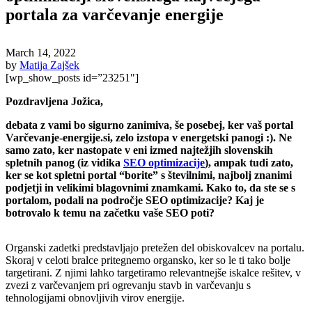
portala za varčevanje energije
March 14, 2022
by
Matija Zajšek
[wp_show_posts id=”23251″]
Pozdravljena Jožica,
debata z vami bo sigurno zanimiva, še posebej, ker vaš portal
Varčevanje-energije.si, zelo izstopa v energetski panogi :). Ne
samo zato, ker nastopate v eni izmed najtežjih slovenskih
spletnih panog (iz vidika
SEO optimizacije
), ampak tudi zato,
ker se kot spletni portal “borite” s številnimi, najbolj znanimi
podjetji in velikimi blagovnimi znamkami. Kako to, da ste se s
portalom, podali na področje SEO optimizacije? Kaj je
botrovalo k temu na začetku vaše SEO poti?
Organski zadetki predstavljajo pretežen del obiskovalcev na portalu.
Skoraj v celoti bralce pritegnemo organsko, ker so le ti tako bolje
targetirani. Z njimi lahko targetiramo relevantnejše iskalce rešitev, v
zvezi z varčevanjem pri ogrevanju stavb in varčevanju s
tehnologijami obnovljivih virov energije.