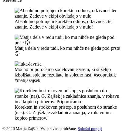
Reference
Absolutno potrjujem korekten odnos, odzivnost, ter
znanje. Zadeve v ekipi obvladajo v nulo!
Matija dela v redu tudi, ko mu nihče ne gleda pod prste
🙂
Močno priporočamo sodelovanje vsem, ki si želijo
izboljšati spletne rezultate in spletno rast! #seopraktik
#matijazajsek
Korekten in strokoven pristop, s posluhom do stranke
(nas). G. Zajšek je zakladnica znanja, v rokavu ima
kopico primerov.
© 2026 Matija Zajšek. Vse pravice pridržane.
Splošni pogoji