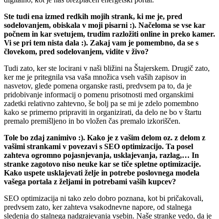
Ste tudi ena izmed redkih mojih strank, ki me je, pred
sodelovanjem, obiskala v moji pisarni :). Načeloma se vse kar
počnem in kar svetujem, trudim razložiti online in preko kamer.
Vi se pri tem nista dala :). Zakaj vam je pomembno, da se s
človekom, pred sodelovanjem, vidite v živo?
Tudi zato, ker ste locirani v naši bližini na Štajerskem. Drugič zato,
ker me je pritegnila vsa vaša množica vseh vaših zapisov in
nasvetov, glede pomena organske rasti, predvsem pa to, da je
pridobivanje informacij o pomenu prisotnosti med organskimi
zadetki relativno zahtevno, še bolj pa se mi je zdelo pomembno
kako se primerno pripraviti in organizirati, da delo ne bo v štartu
premalo premišljeno in bo vložen čas premalo izkoriščen.
Tole bo zdaj zanimivo :). Kako je z vašim delom oz. z delom z
vašimi strankami v povezavi s SEO optimizacijo. Ta posel
zahteva ogromno pojasnjevanja, usklajevanja, razlag,… In
stranke zagotovo niso neuke kar se tiče spletne optimizacije.
Kako uspete usklajevati želje in potrebe poslovnega modela
vašega portala z željami in potrebami vaših kupcev?
SEO optimizacija ni tako zelo dobro poznana, kot bi pričakovali,
predvsem zato, ker zahteva vsakodnevne napore, od stalnega
sledenja do stalnega nadgrajevanja vsebin. Naše stranke vedo, da je