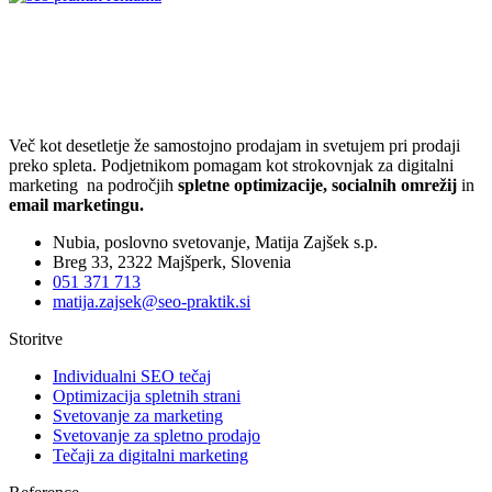
Več kot desetletje že samostojno prodajam in svetujem pri prodaji
preko spleta. Podjetnikom pomagam kot strokovnjak za digitalni
marketing na področjih
spletne optimizacije, socialnih omrežij
in
email marketingu.
Nubia, poslovno svetovanje, Matija Zajšek s.p.
Breg 33, 2322 Majšperk, Slovenia
051 371 713
matija.zajsek@seo-praktik.si
Storitve
Individualni SEO tečaj
Optimizacija spletnih strani
Svetovanje za marketing
Svetovanje za spletno prodajo
Tečaji za digitalni marketing