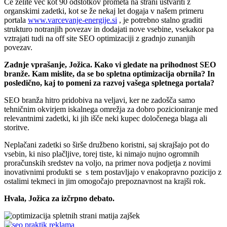
Če želite več kot 90 odstotkov prometa na strani ustvariti z
organskimi zadetki, kot se že nekaj let dogaja v našem primeru
portala
www.varcevanje-energije.si
, je potrebno stalno graditi
strukturo notranjih povezav in dodajati nove vsebine, vsekakor pa
vztrajati tudi na off site SEO optimizaciji z gradnjo zunanjih
povezav.
Zadnje vprašanje, Jožica. Kako vi gledate na prihodnost SEO
branže. Kam mislite, da se bo spletna optimizacija obrnila? In
posledično, kaj to pomeni za razvoj vašega spletnega portala?
SEO branža hitro pridobiva na veljavi, ker ne zadošča samo
tehničnim okvirjem iskalnega omrežja za dobro pozicioniranje med
relevantnimi zadetki, ki jih išče neki kupec določenega blaga ali
storitve.
Neplačani zadetki so širše družbeno koristni, saj skrajšajo pot do
vsebin, ki niso plačljive, torej tiste, ki nimajo nujno ogromnih
proračunskih sredstev na voljo, na primer nova podjetja z novimi
inovativnimi produkti se s tem postavljajo v enakopravno pozicijo z
ostalimi tekmeci in jim omogočajo prepoznavnost na krajši rok.
Hvala, Jožica za izčrpno debato.