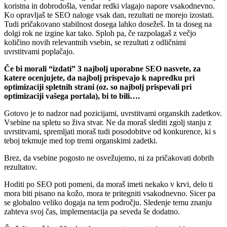
koristna in dobrodošla, vendar redki vlagajo napore vsakodnevno.
Ko opravljaš te SEO naloge vsak dan, rezultati ne morejo izostati.
Tudi pričakovano stabilnost dosega lahko dosežeš. In ta doseg na
dolgi rok ne izgine kar tako. Sploh pa, če razpolagaš z večjo
količino novih relevantnih vsebin, se rezultati z odličnimi
uvrstitvami poplačajo.
Če bi morali “izdati” 3 najbolj uporabne SEO nasvete, za
katere ocenjujete, da najbolj prispevajo k napredku pri
optimizaciji spletnih strani (oz. so najbolj prispevali pri
optimizaciji vašega portala), bi to bili….
Gotovo je to nadzor nad pozicijami, uvrstitvami organskih zadetkov.
Vsebine na spletu so živa stvar. Ne da moraš slediti zgolj stanju z
uvrstitvami, spremljati moraš tudi posodobitve od konkurence, ki s
teboj tekmuje med top tremi organskimi zadetki.
Brez, da vsebine pogosto ne osvežujemo, ni za pričakovati dobrih
rezultatov.
Hoditi po SEO poti pomeni, da moraš imeti nekako v krvi, delo ti
mora biti pisano na kožo, mora te pritegniti vsakodnevno. Sicer pa
se globalno veliko dogaja na tem področju. Sledenje temu znanju
zahteva svoj čas, implementacija pa seveda še dodatno.