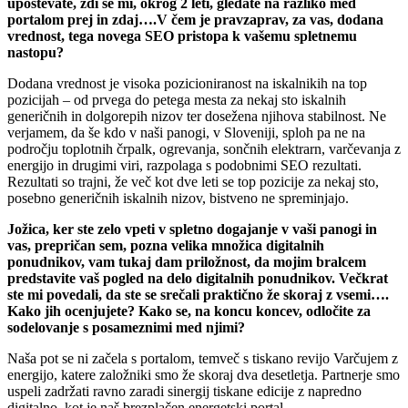
upoštevate, zdi se mi, okrog 2 leti, gledate na razliko med
portalom prej in zdaj….V čem je pravzaprav, za vas, dodana
vrednost, tega novega SEO pristopa k vašemu spletnemu
nastopu?
Dodana vrednost je visoka pozicioniranost na iskalnikih na top
pozicijah – od prvega do petega mesta za nekaj sto iskalnih
generičnih in dolgorepih nizov ter dosežena njihova stabilnost. Ne
verjamem, da še kdo v naši panogi, v Sloveniji, sploh pa ne na
področju toplotnih črpalk, ogrevanja, sončnih elektrarn, varčevanja z
energijo in drugimi viri, razpolaga s podobnimi SEO rezultati.
Rezultati so trajni, že več kot dve leti se top pozicije za nekaj sto,
posebno generičnih iskalnih nizov, bistveno ne spreminjajo.
Jožica, ker ste zelo vpeti v spletno dogajanje v vaši panogi in
vas, prepričan sem, pozna velika množica digitalnih
ponudnikov, vam tukaj dam priložnost, da mojim bralcem
predstavite vaš pogled na delo digitalnih ponudnikov. Večkrat
ste mi povedali, da ste se srečali praktično že skoraj z vsemi….
Kako jih ocenjujete? Kako se, na koncu koncev, odločite za
sodelovanje s posameznimi med njimi?
Naša pot se ni začela s portalom, temveč s tiskano revijo Varčujem z
energijo, katere založniki smo že skoraj dva desetletja. Partnerje smo
uspeli zadržati ravno zaradi sinergij tiskane edicije z napredno
digitalno, kot je naš brezplačen energetski portal.