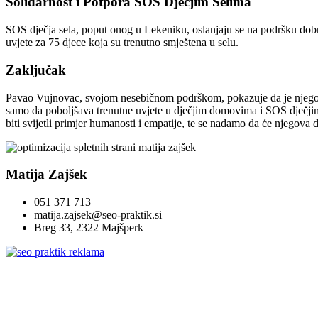
Solidarnost i Potpora SOS Dječjim Selima
SOS dječja sela, poput onog u Lekeniku, oslanjaju se na podršku dobri
uvjete za 75 djece koja su trenutno smještena u selu.
Zaključak
Pavao Vujnovac, svojom nesebičnom podrškom, pokazuje da je njegova b
samo da poboljšava trenutne uvjete u dječjim domovima i SOS dječjim 
biti svijetli primjer humanosti i empatije, te se nadamo da će njegova d
Matija Zajšek
051 371 713
matija.zajsek@seo-praktik.si
Breg 33, 2322 Majšperk