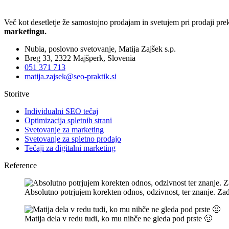
Več kot desetletje že samostojno prodajam in svetujem pri prodaji pr
marketingu.
Nubia, poslovno svetovanje, Matija Zajšek s.p.
Breg 33, 2322 Majšperk, Slovenia
051 371 713
matija.zajsek@seo-praktik.si
Storitve
Individualni SEO tečaj
Optimizacija spletnih strani
Svetovanje za marketing
Svetovanje za spletno prodajo
Tečaji za digitalni marketing
Reference
Absolutno potrjujem korekten odnos, odzivnost, ter znanje. Zad
Matija dela v redu tudi, ko mu nihče ne gleda pod prste 🙂