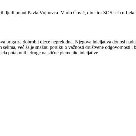
h ljudi poput Pavla Vujnovca. Mario Čović, direktor SOS sela u Lekenik
riga za dobrobit djece neprekidna. Njegova inicijativa donosi nadu i 
selima, već šalje snažnu poruku o važnosti društvene odgovornosti i br
jela potaknuti i druge na slične plemenite inicijative.