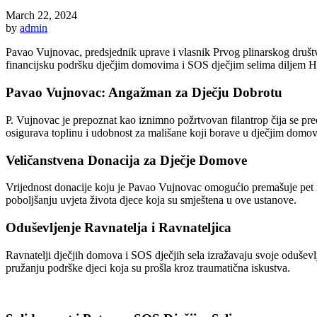
March 22, 2024
by
admin
Pavao Vujnovac, predsjednik uprave i vlasnik Prvog plinarskog druš
financijsku podršku dječjim domovima i SOS dječjim selima diljem H
Pavao Vujnovac: Angažman za Dječju Dobrotu
P. Vujnovac je prepoznat kao iznimno požrtvovan filantrop čija se pre
osigurava toplinu i udobnost za mališane koji borave u dječjim domo
Veličanstvena Donacija za Dječje Domove
Vrijednost donacije koju je Pavao Vujnovac omogućio premašuje pet m
poboljšanju uvjeta života djece koja su smještena u ove ustanove.
Oduševljenje Ravnatelja i Ravnateljica
Ravnatelji dječjih domova i SOS dječjih sela izražavaju svoje odušev
pružanju podrške djeci koja su prošla kroz traumatična iskustva.