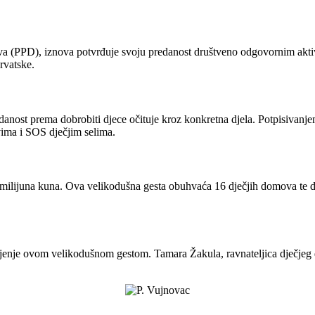
tva (PPD), iznova potvrđuje svoju predanost društveno odgovornim ak
rvatske.
danost prema dobrobiti djece očituje kroz konkretna djela. Potpisivanje
vima i SOS dječjim selima.
ilijuna kuna. Ova velikodušna gesta obuhvaća 16 dječjih domova te dva
ljenje ovom velikodušnom gestom. Tamara Žakula, ravnateljica dječjeg 