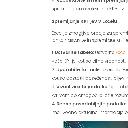
Vzpostavite sistem spremljan
spremljanje in analiziranje KPI-jev.
Spremljanje KPI-jev v Excelu
Excel je zmogljivo orodje za spremlj
lahko nastavite in spremljate KPI-je
Ustvarite tabelo
: Ustvarite
Excel
vaše KPI-je, kot so ciljne vrednosti
Uporabite formule
: Izkoristit
kot so odstotki doseženosti ciljev i
Vizualizirajte podatke
: Uporabi
kar vam bo omogočilo lažje razumev
Redno posodabljajte podatke
imeli vedno aktualne informacije 