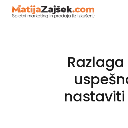
Matija Zajšek
Izobraževanja za digitalni marketing
Razlaga 
uspešno
nastaviti