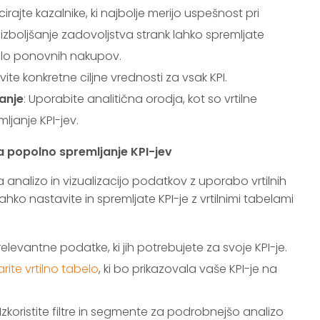
ficirajte kazalnike, ki najbolje merijo uspešnost pri
 izboljšanje zadovoljstva strank lahko spremljate
vilo ponovnih nakupov.
vite konkretne ciljne vrednosti za vsak KPI.
anje
: Uporabite analitična orodja, kot so vrtilne
ljanje KPI-jev.
za popolno spremljanje KPI-jev
 analizo in vizualizacijo podatkov z uporabo vrtilnih
lahko nastavite in spremljate KPI-je z vrtilnimi tabelami
 relevantne podatke, ki jih potrebujete za svoje KPI-je.
rite vrtilno tabelo
, ki bo prikazovala vaše KPI-je na
 Izkoristite filtre in segmente za podrobnejšo analizo