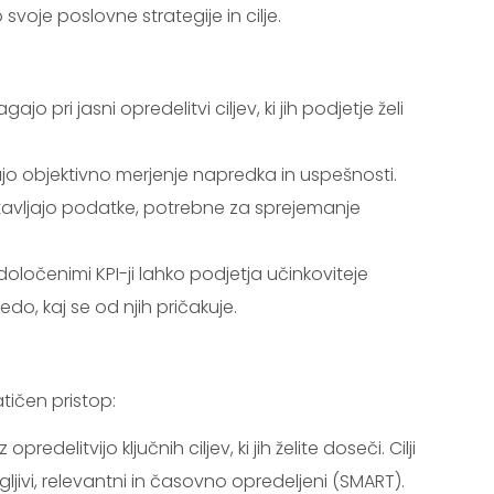
svoje poslovne strategije in cilje.
gajo pri jasni opredelitvi ciljev, ki jih podjetje želi
o objektivno merjenje napredka in uspešnosti.
gotavljajo podatke, potrebne za sprejemanje
 določenimi KPI-ji lahko podjetja učinkoviteje
edo, kaj se od njih pričakuje.
tičen pristop:
 opredelitvijo ključnih ciljev, ki jih želite doseči. Cilji
egljivi, relevantni in časovno opredeljeni (SMART).