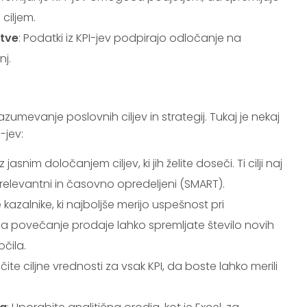
ciljem.
itve
: Podatki iz KPI-jev podpirajo odločanje na
nj.
zumevanje poslovnih ciljev in strategij. Tukaj je nekaj
-jev:
z jasnim določanjem ciljev, ki jih želite doseči. Ti cilji naj
i, relevantni in časovno opredeljeni (SMART).
te kazalnike, ki najboljše merijo uspešnost pri
 za povečanje prodaje lahko spremljate število novih
čila.
očite ciljne vrednosti za vsak KPI, da boste lahko merili