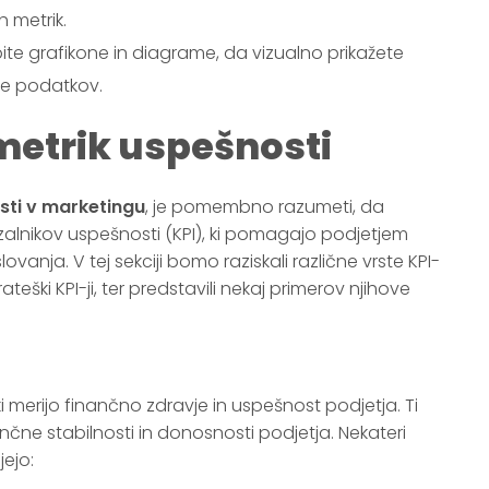
 metrik.
ite grafikone in diagrame, da vizualno prikažete
je podatkov.
 metrik uspešnosti
sti v marketingu
, je pomembno razumeti, da
azalnikov uspešnosti (KPI), ki pomagajo podjetjem
ovanja. V tej sekciji bomo raziskali različne vrste KPI-
rateški KPI-ji, ter predstavili nekaj primerov njihove
 ki merijo finančno zdravje in uspešnost podjetja. Ti
nančne stabilnosti in donosnosti podjetja. Nekateri
jejo: