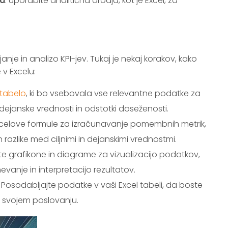
ja
: Uporabite analitična orodja, kot je Excel, za
anje in analizo KPI-jev. Tukaj je nekaj korakov, kako
 v Excelu:
 tabelo
, ki bo vsebovala vse relevantne podatke za
, dejanske vrednosti in odstotki doseženosti.
e Excelove formule za izračunavanje pomembnih metrik,
n razlike med ciljnimi in dejanskimi vrednostmi.
te grafikone in diagrame za vizualizacijo podatkov,
anje in interpretacijo rezultatov.
: Posodabljajte podatke v vaši Excel tabeli, da boste
o svojem poslovanju.