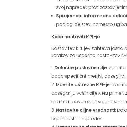
svoj napredek proti zastavljenim 
Sprejemajo informirane odloč
podlagi dejstev, namesto ugiba
Kako nastaviti KPI-je
Nastavitev KPI-jev zahteva jasno ra
korakov za uspešno nastavitev KPI
Določite poslovne cilje
: Začnite 
bodo specifični, merljivi, dosegljiv
Izberite ustrezne KPI-je
: Izberi
doseganju vaših ciljev. Na primer,
strank ali povprečno vrednost naro
Nastavite ciljne vrednosti
: Dol
uspešnost in napredek.