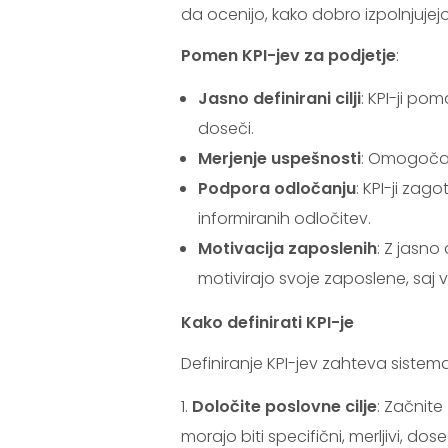
da ocenijo, kako dobro izpolnjujejo 
Pomen KPI-jev za podjetje
:
Jasno definirani cilji
: KPI-ji poma
doseči.
Merjenje uspešnosti
: Omogočaj
Podpora odločanju
: KPI-ji za
informiranih odločitev.
Motivacija zaposlenih
: Z jasno
motivirajo svoje zaposlene, saj v
Kako definirati KPI-je
Definiranje KPI-jev zahteva sistema
Določite poslovne cilje
: Začnite z
morajo biti specifični, merljivi, dos