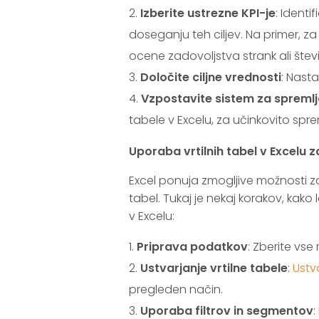
Izberite ustrezne KPI-je
: Identi
doseganju teh ciljev. Na primer, za
ocene zadovoljstva strank ali šte
Določite ciljne vrednosti
: Nasta
Vzpostavite sistem za spremlj
tabele v Excelu, za učinkovito sprem
Uporaba vrtilnih tabel v Excelu 
Excel ponuja zmogljive možnosti za
tabel. Tukaj je nekaj korakov, kako 
v Excelu:
Priprava podatkov
: Zberite vse
Ustvarjanje vrtilne tabele
:
Ustva
pregleden način.
Uporaba filtrov in segmentov
: