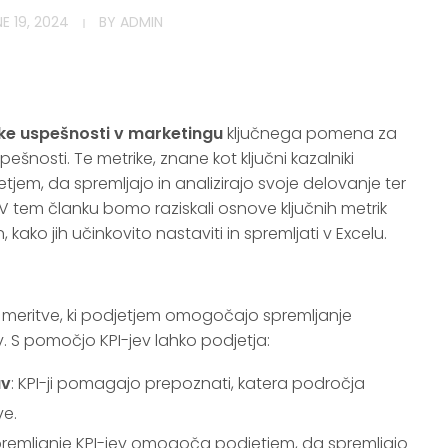
E 19, 2024
BY
ADMIN
ke uspešnosti v marketingu
ključnega pomena za
ešnosti. Te metrike, znane kot ključni kazalniki
jem, da spremljajo in analizirajo svoje delovanje ter
V tem članku bomo raziskali osnove ključnih metrik
kako jih učinkovito nastaviti in spremljati v Excelu.
 so meritve, ki podjetjem omogočajo spremljanje
v. S pomočjo KPI-jev lahko podjetja:
av
: KPI-ji pomagajo prepoznati, katera področja
ve.
premljanje KPI-jev omogoča podjetjem, da spremljajo