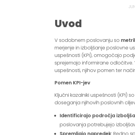
JUN
Uvod
V sodobnem poslovanju so
metri
merjenje in izboljšanje poslovne usp
uspešnosti (KPI), omogočajo podjet
sprejemajo informirane odločitve. 
uspešnosti, njihov pomen ter način, 
Pomen KPI-jev
Ključni kazalniki uspešnosti (KPI)
doseganja njihovih poslovnih cilje
Identificirajo področja izboljš
poslovanja potrebujejo izboljša
Spremljajo napredek
: Redno s