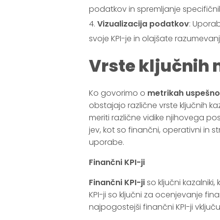
podatkov in spremljanje specifičnih
Vizualizacija podatkov
: Uporab
svoje KPI-je in olajšate razumevan
Vrste ključnih
Ko govorimo o
metrikah uspešno
obstajajo različne vrste ključnih k
meriti različne vidike njihovega posl
jev, kot so finančni, operativni in st
uporabe.
Finančni KPI-ji
Finančni KPI-ji
so ključni kazalniki,
KPI-ji so ključni za ocenjevanje fi
najpogostejši finančni KPI-ji vključu