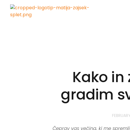
Matija Zajšek
Izobraževanja za digitalni marketing
Kako in 
gradim sv
FEBRUARY
Čeprav vas večina, ki me spremlj