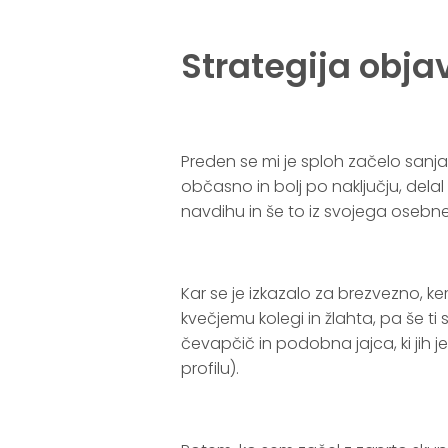
.
Strategija obja
.
Preden se mi je sploh začelo sanja
občasno in bolj po naključju, del
navdihu in še to iz svojega osebne
.
Kar se je izkazalo za brezvezno, ker
kvečjemu kolegi in žlahta, pa še ti 
čevapčič in podobna jajca, ki jih
profilu).
.