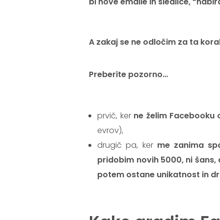
bi nove emaile in sledilce, “nabir
.
A zakaj se ne odločim za ta kora
.
Preberite pozorno…
.
prvič, ker
ne želim Facebooku 
evrov),
drugič pa, ker
me zanima spoz
pridobim novih 5000, ni šans,
potem ostane unikatnost in dr
.