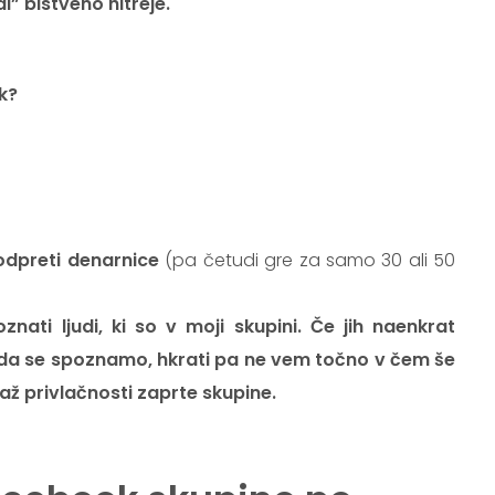
al” bistveno hitreje.
k?
odpreti denarnice
(pa četudi gre za samo 30 ali 50
nati ljudi, ki so v moji skupini. Če jih naenkrat
 da se spoznamo, hkrati pa ne vem točno v čem še
až privlačnosti zaprte skupine.