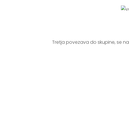
.
.
Tretja povezava do skupine, se n
.