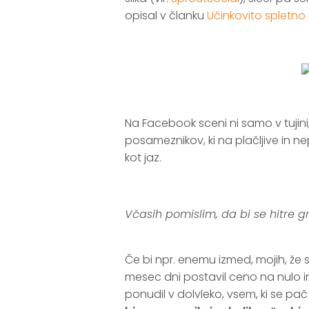
opisal v članku
Učinkovito spletno
.
.
Na Facebook sceni ni samo v tujini
posameznikov, ki na plačljive in ne
kot jaz.
.
Včasih pomislim, da bi se hitre gr
..
Če bi npr. enemu izmed, mojih, že 
mesec dni postavil ceno na nulo i
ponudil v dolvleko, vsem, ki se p