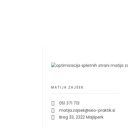
MATIJA ZAJŠEK
051 371 713
matija.zajsek@seo-praktik.si
Breg 33, 2322 Majšperk