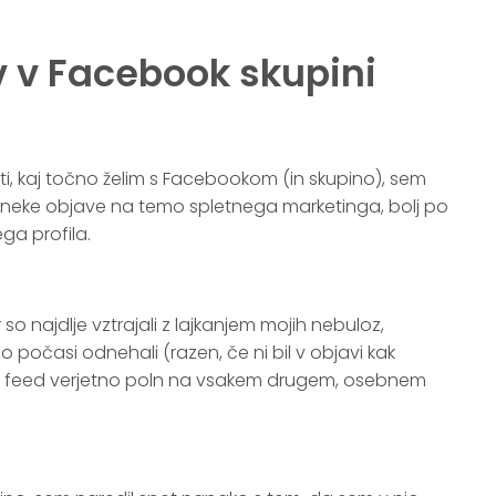
v v Facebook skupini
ti, kaj točno želim s Facebookom (in skupino), sem
al neke objave na temo spletnega marketinga, bolj po
ga profila.
 so najdlje vztrajali z lajkanjem mojih nebuloz,
so počasi odnehali (razen, če ni bil v objavi kak
 je feed verjetno poln na vsakem drugem, osebnem