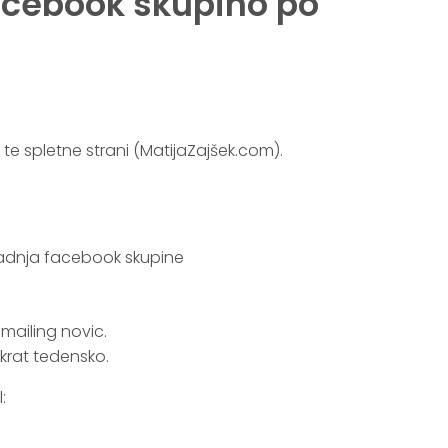
cebook skupino po
 te spletne strani (MatijaZajšek.com).
mailing novic.
nkrat tedensko.
: