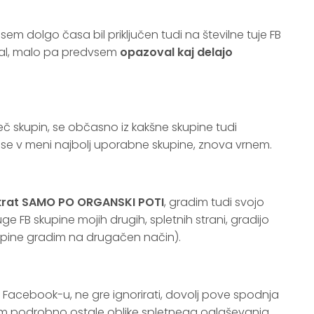
sem dolgo časa bil priključen tudi na številne tuje FB
val, malo pa predvsem
opazoval kaj delajo
eveč skupin, se občasno iz kakšne skupine tudi
se v meni najbolj uporabne skupine, znova vrnem.
nkrat SAMO PO ORGANSKI POTI
, gradim tudi svojo
ge FB skupine mojih drugih, spletnih strani, gradijo
kupine gradim na drugačen način).
Facebook-u, ne gre ignorirati, dovolj pove spodnja
sem podrobno ostale oblike spletnega oglaševanja,