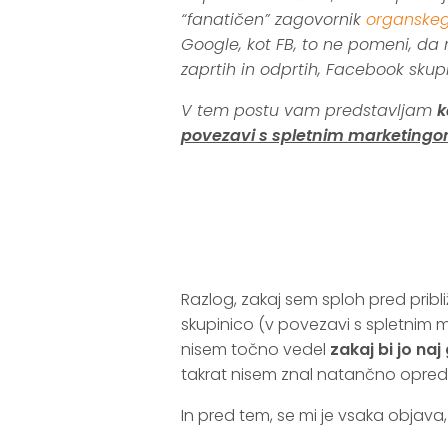
“fanatičen” zagovornik
organskeg
Google, kot FB, to ne pomeni, da n
zaprtih in odprtih, Facebook skupi
V tem postu vam predstavljam
k
povezavi s spletnim marketing
.
.
Razlog, zakaj sem sploh pred pribli
skupinico (v povezavi s spletnim 
nisem točno vedel
zakaj bi jo naj
takrat nisem znal natančno opred
In pred tem, se mi je vsaka objava