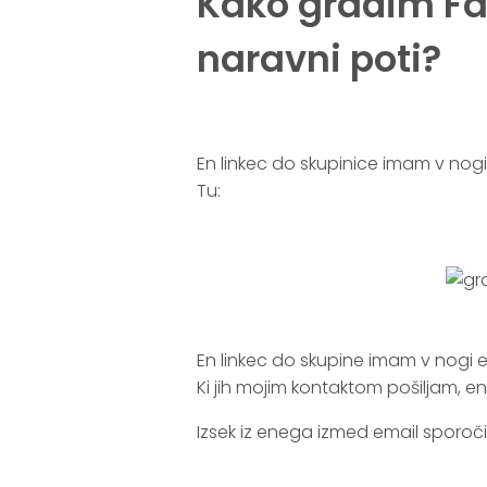
Kako gradim Fa
naravni poti?
.
En linkec do skupinice imam v nogi
Tu:
.
.
En linkec do skupine imam v nogi e
Ki jih mojim kontaktom pošiljam, e
Izsek iz enega izmed email sporočil
.