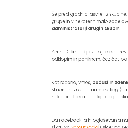
.
Še pred gradnjo lastne FB skupine, 
grupe in v nekaterih malo sodelo
administratorji drugih skupin
.
.
Ker ne želim biti priklopljen na pr
odklopim in poniknem, čez čas pa 
.
Kot rečeno, vmes,
počasi in zae
skupinico za spletni marketing (dru
nekateri člani moje ekipe ali pa s
.
Da Facebook-a in oglaševanja na 
slika (vir:
SproutSocial
), sicer pa 