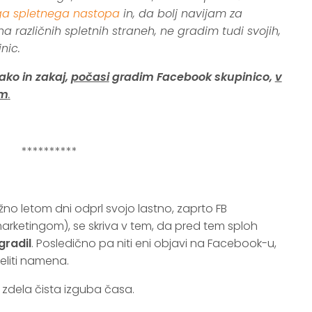
a spletnega nastopa
in, da bolj navijam za
a različnih spletnih straneh, ne gradim tudi svojih,
nic.
ako in zakaj,
počasi
gradim Facebook skupinico,
v
om
.
**********
.
žno letom dni odprl svojo lastno, zaprto FB
marketingom), se skriva v tem, da pred tem sploh
 gradil
. Posledično pa niti eni objavi na Facebook-u,
eliti namena.
, zdela čista izguba časa.