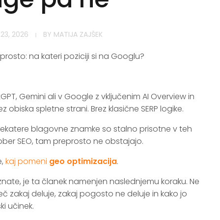
23, 2026
BY
MATIJA ZAJŠEK
eprosto: na kateri poziciji si na Googlu?
PT, Gemini ali v Google z vključenim AI Overview in
z obiska spletne strani. Brez klasične SERP logike.
 nekatere blagovne znamke so stalno prisotne v teh
ber SEO, tam preprosto ne obstajajo.
e,
kaj pomeni
geo optimizacija
.
ate, je ta članek namenjen naslednjemu koraku. Ne
č zakaj deluje, zakaj pogosto ne deluje in kako jo
i učinek.