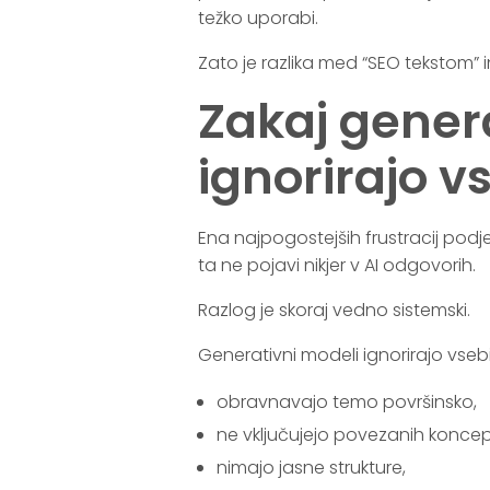
težko uporabi.
Zato je razlika med “SEO tekstom” i
Zakaj gener
ignorirajo v
Ena najpogostejših frustracij podj
ta ne pojavi nikjer v AI odgovorih.
Razlog je skoraj vedno sistemski.
Generativni modeli ignorirajo vsebin
obravnavajo temo površinsko,
ne vključujejo povezanih konce
nimajo jasne strukture,