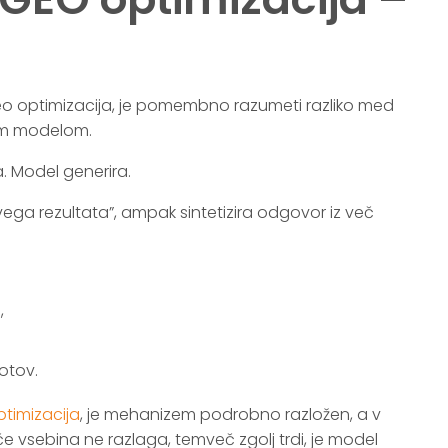
eo optimizacija, je pomembno razumeti razliko med
nim modelom.
. Model generira.
ega rezultata”, ampak sintetizira odgovor iz več
,
kotov.
timizacija
, je mehanizem podrobno razložen, a v
če vsebina ne razlaga, temveč zgolj trdi, je model