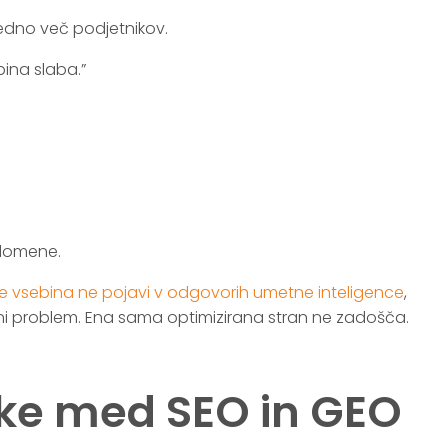
edno več podjetnikov.
bina slaba.”
 domene.
se vsebina ne pojavi v odgovorih umetne inteligence
,
rni problem. Ena sama optimizirana stran ne zadošča.
ike med SEO in GEO