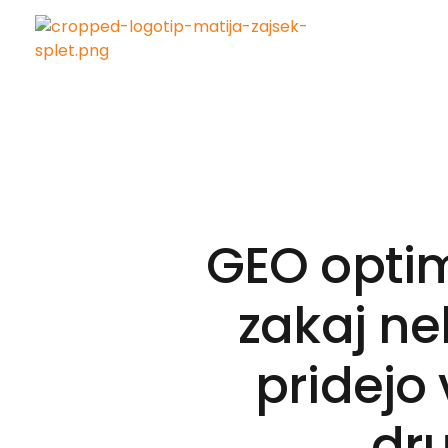
Matija Zajšek
Izobraževanja za digitalni marketing
GEO optimi
zakaj ne
pridejo
dr