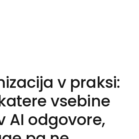
zacija v praksi:
katere vsebine
 v AI odgovore,
uge pa ne