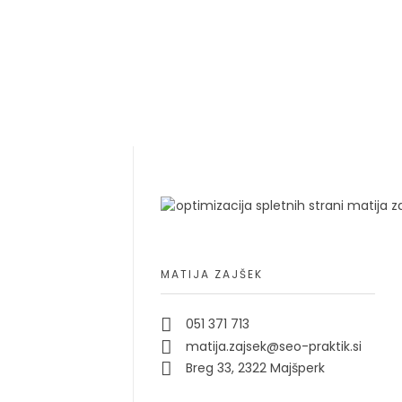
MATIJA ZAJŠEK
051 371 713
matija.zajsek@seo-praktik.si
Breg 33, 2322 Majšperk