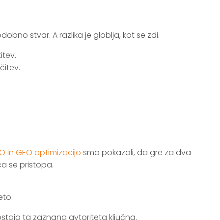
obno stvar. A razlika je globlja, kot se zdi.
itev.
čitev.
O in GEO optimizacijo
smo pokazali, da gre za dva
a se pristopa.
eto.
staja ta zaznana avtoriteta ključna.