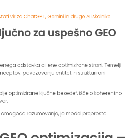
tati vir za ChatGPT, Gemini in druge AI iskalnike
 ključno za uspešno GEO
enega odstavka ali ene optimizirane strani. Temelji
konceptov, povezovanju entitet in strukturirani
olje optimizirane ključne besede”. Iščejo koherentno
vor.
a omogoča razumevanje, jo model preprosto
 GEO optimizacija –