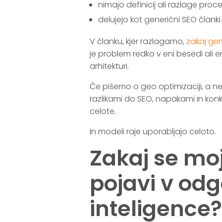
nimajo definicij ali razlage proc
delujejo kot generični SEO članki
V članku, kjer razlagamo,
zakaj gen
je problem redko v eni besedi ali e
arhitekturi.
Če pišemo o geo optimizaciji, a n
razlikami do SEO, napakami in konk
celote.
In modeli raje uporabljajo celoto.
Zakaj se mo
pojavi v od
inteligence?