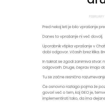
FEBRUARY 
Pred nekaj leti je bilo vprašanje pr
Danes to vprašanje ni več dovolj.
Uporabnik vtipka vprašanje v ChatG
dobi odgovor. Včasih brez klika. Bre
In takrat se zgodi zanimiva stvar:
odgovorih. Druge, čeprav imajo do
Tu se začne resnično razumevanj
Če osnovno razlago pojma že pozn
govori več o tem, kaj GEO je, temve
implementirati tako, da ima dejansk