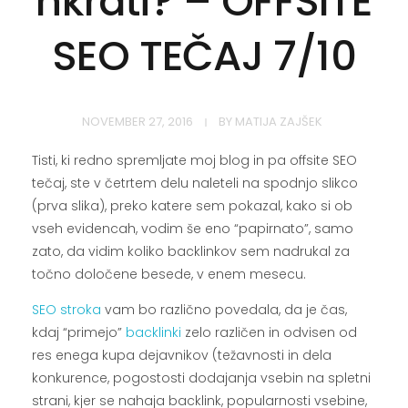
hkrati? – OFFSITE
SEO TEČAJ 7/10
NOVEMBER 27, 2016
BY
MATIJA ZAJŠEK
Tisti, ki redno spremljate moj blog in pa offsite SEO
tečaj, ste v četrtem delu naleteli na spodnjo slikco
(prva slika), preko katere sem pokazal, kako si ob
vseh evidencah, vodim še eno “papirnato”, samo
zato, da vidim koliko backlinkov sem nadrukal za
točno določene besede, v enem mesecu.
SEO stroka
vam bo različno povedala, da je čas,
kdaj “primejo”
backlinki
zelo različen in odvisen od
res enega kupa dejavnikov (težavnosti in dela
konkurence, pogostosti dodajanja vsebin na spletni
strani, kjer se nahaja backlink, popularnosti vsebine,