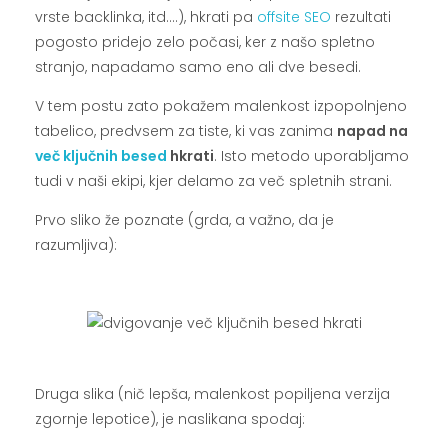
vrste backlinka, itd….), hkrati pa
offsite SEO
rezultati
pogosto pridejo zelo počasi, ker z našo spletno
stranjo, napadamo samo eno ali dve besedi.
V tem postu zato pokažem malenkost izpopolnjeno
tabelico, predvsem za tiste, ki vas zanima
napad na
več ključnih besed
hkrati
. Isto metodo uporabljamo
tudi v naši ekipi, kjer delamo za več spletnih strani.
Prvo sliko že poznate (grda, a važno, da je
razumljiva):
.
.
Druga slika (nič lepša, malenkost popiljena verzija
zgornje lepotice), je naslikana spodaj: