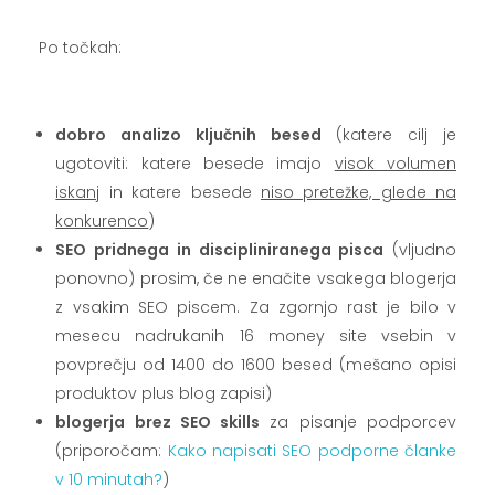
.
Po točkah:
.
dobro analizo ključnih besed
(katere cilj je
ugotoviti: katere besede imajo
visok volumen
iskanj
in katere besede
niso pretežke, glede na
konkurenco
)
SEO pridnega in discipliniranega pisca
(vljudno
ponovno) prosim, če ne enačite vsakega blogerja
z vsakim SEO piscem. Za zgornjo rast je bilo v
mesecu nadrukanih 16 money site vsebin v
povprečju od 1400 do 1600 besed (mešano opisi
produktov plus blog zapisi)
blogerja brez SEO skills
za pisanje podporcev
(priporočam:
Kako napisati SEO podporne članke
v 10 minutah?
)