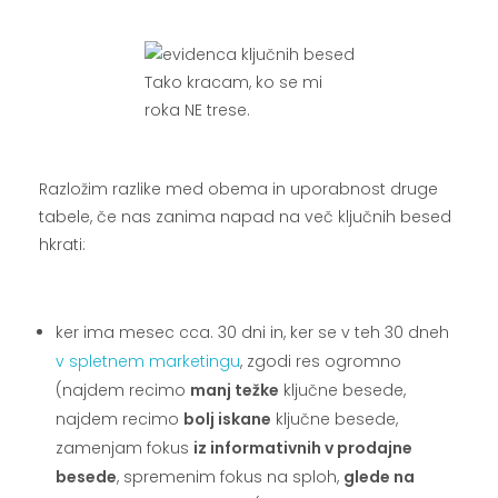
.
Tako kracam, ko se mi
roka NE trese.
.
Razložim razlike med obema in uporabnost druge
tabele, če nas zanima napad na več ključnih besed
hkrati:
.
ker ima mesec cca. 30 dni in, ker se v teh 30 dneh
v spletnem marketingu
, zgodi res ogromno
(najdem recimo
manj težke
ključne besede,
najdem recimo
bolj iskane
ključne besede,
zamenjam fokus
iz informativnih v prodajne
besede
, spremenim fokus na sploh,
glede na