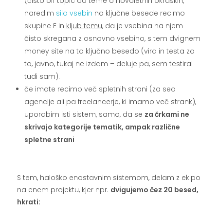
(čisto off topic od teme o novoletnih okraskih,
naredim
silo vsebin
na ključne besede recimo
skupine E in
kljub temu
, da je vsebina na njem
čisto skregana z osnovno vsebino, s tem dvignem
money site na to ključno besedo (vira in testa za
to, javno, tukaj ne izdam – deluje pa, sem testiral
tudi sam).
če imate recimo več spletnih strani (za seo
agencije ali pa freelancerje, ki imamo več strank),
uporabim isti sistem, samo, da se
za črkami ne
skrivajo kategorije tematik, ampak različne
spletne strani
.
S tem, haloško enostavnim sistemom, delam z ekipo
na enem projektu, kjer npr.
dvigujemo čez 20 besed,
hkrati: