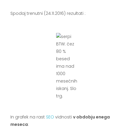
.
Spodaj trenutni (24.11.2016) rezultati :
.
BTW: čez
80 %
besed
ima nad
1000
mesečnih
iskanj. Slo
trg.
.
In grafek na rast
SEO
vidnosti
v obdobju enega
meseca
: