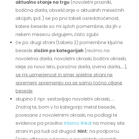
aktualno stanje na trgu
(novoletni prazniki,
božična darila, obveščanje o aktualnih mesečnih
akcijah, ipd..) se po prvi tabeli osredotočenost,
katere besede so mi sploh pomembne, da jih v
nekem mesecu dvigujem, čisto zgubi
če po drugi strani (tabela 2) pomembne ključne
besede
zložim po kategorijah
(recimo na
novoletna darila: novoletni okraski, božični okraski,
ideje za novo leto, poročna darila, izvirna darila,….),
se mi usmerjenost in smer spletne strani ne
spremeni, spremenijo pa se samo točno ciljane
besede
skupino E npr. sestavljajo novoletni okraski,…..
Znotraj te, bom v to kategorijo metal besede,
povezane z novoletnimi okraski, na podlagi te
evidence pa pravilno
interno linkal
na money site
strani in pa tudi od drugod.
Hint:
na podporcu